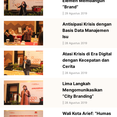
Elemen Membangun
“Brand”
||
29 Agustus 2019
Antisipasi Krisis dengan
Basis Data Manajemen
Isu
||
28 Agustus 2019
Atasi Krisis di Era Digital
dengan Kecepatan dan
Cerita
||
28 Agustus 2019
Lima Langkah
Mengomunikasikan
“City Branding”
||
28 Agustus 2019
Wali Kota Arief: “Humas