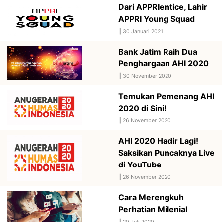
Dari APPRIentice, Lahir
APPRI Young Squad
||
30 Januari 2021
Bank Jatim Raih Dua
Penghargaan AHI 2020
||
30 November 2020
Temukan Pemenang AHI
2020 di Sini!
||
26 November 2020
AHI 2020 Hadir Lagi!
Saksikan Puncaknya Live
di YouTube
||
26 November 2020
Cara Merengkuh
Perhatian Milenial
||
20 Juli 2020