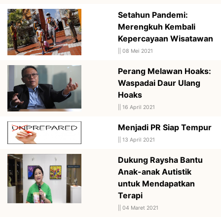
Setahun Pandemi:
Merengkuh Kembali
Kepercayaan Wisatawan
||
08 Mei 2021
Perang Melawan Hoaks:
Waspadai Daur Ulang
Hoaks
||
16 April 2021
Menjadi PR Siap Tempur
||
13 April 2021
Dukung Raysha Bantu
Anak-anak Autistik
untuk Mendapatkan
Terapi
||
04 Maret 2021