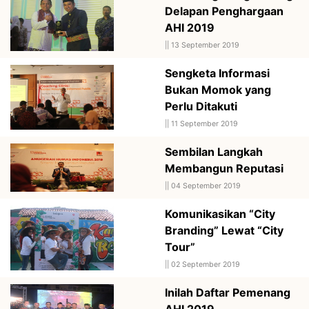
Delapan Penghargaan
AHI 2019
||
13 September 2019
Sengketa Informasi
Bukan Momok yang
Perlu Ditakuti
||
11 September 2019
Sembilan Langkah
Membangun Reputasi
||
04 September 2019
Komunikasikan “City
Branding” Lewat “City
Tour”
||
02 September 2019
Inilah Daftar Pemenang
AHI 2019