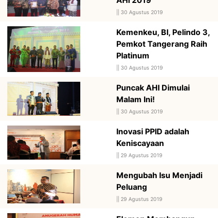
||
30 Agustus 2019
Kemenkeu, BI, Pelindo 3,
Pemkot Tangerang Raih
Platinum
||
30 Agustus 2019
Puncak AHI Dimulai
Malam Ini!
||
30 Agustus 2019
Inovasi PPID adalah
Keniscayaan
||
29 Agustus 2019
Mengubah Isu Menjadi
Peluang
||
29 Agustus 2019