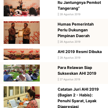
Itu Jantungnya Pemkot
Tangerang”
||
28 Agustus 2019
Humas Pemerintah
Perlu Dukungan
Pimpinan Daerah
||
28 Agustus 2019
AHI 2019 Resmi Dibuka
||
28 Agustus 2019
Para Relawan Siap
Sukseskan AHI 2019
||
27 Agustus 2019
Catatan Juri AHI 2019
(Bagian 2 - Habis):
Penuhi Syarat, Layak
Diapresiasi