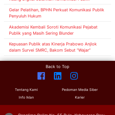
Gelar Pelatihan, BPHN Perkuat Komunikasi Publik
Penyuluh Hukum
Akademisi Kembali Soroti Komunikasi Pejabat
Publik yang Masih Sering Blunder
Kepuasan Publik atas Kinerja Prabowo Anjlok
dalam Survei SMRC, Bakom Sebut “Wajar”
Back to Top
Tentang Kami
Pedoman Media Siber
Info Iklan
Karier