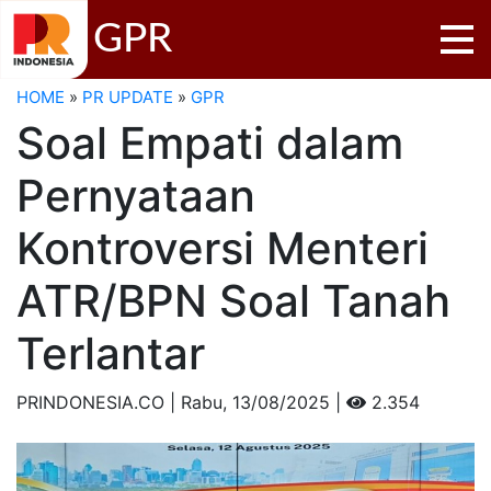
GPR
HOME
»
PR UPDATE
»
GPR
Soal Empati dalam
Pernyataan
Kontroversi Menteri
ATR/BPN Soal Tanah
Terlantar
PRINDONESIA.CO | Rabu,
13/08/2025 |
2.354