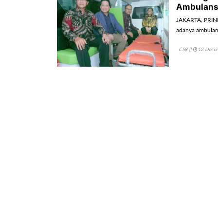
Ambulans
JAKARTA, PRIND
adanya ambulan
CSR
||
12 Dece
Peringati 
“Power to 
JAKARTA, PRIND
mewujudkan lin
CSR
||
06 Dece
Tanggap 
Tolong Wa
CIANJUR, PRIND
seluruh perusah