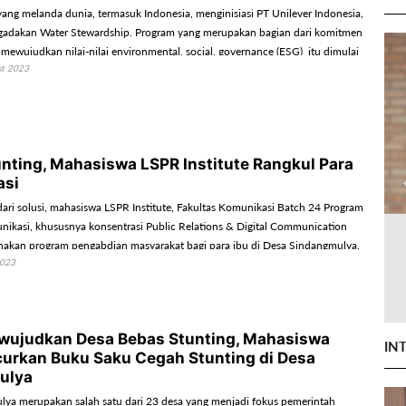
h yang melanda dunia, termasuk Indonesia, menginisiasi PT Unilever Indonesia,
gadakan Water Stewardship. Program yang merupakan bagian dari komitmen
mewujudkan nilai-nilai environmental, social, governance (ESG) itu dimulai
st 2023
masjid.
nting, Mahasiswa LSPR Institute Rangkul Para
asi
dari solusi, mahasiswa LSPR Institute, Fakultas Komunikasi Batch 24 Program
nikasi, khususnya konsentrasi Public Relations & Digital Communication
akan program pengabdian masyarakat bagi para ibu di Desa Sindangmulya,
2023
i, untuk mencegah stunting.
wujudkan Desa Bebas Stunting, Mahasiswa
IN
urkan Buku Saku Cegah Stunting di Desa
ulya
ya merupakan salah satu dari 23 desa yang menjadi fokus pemerintah