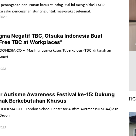
 penanganan penurunan kasus stunting. Hal ini menginisiasi LSPR
u saku pencegahan stunting untuk masyarakat setempat.
2023
gma Negatif TBC, Otsuka Indonesia Buat
Free TBC at Workplaces”
NESIA.CO – Masih tingginya kasus Tuberkulosis (TBC) di tanah air
Amert
2023
r Autisme Awareness Festival ke-15: Dukung
FI
nak Berkebutuhan Khusus
ONESIA.CO – London School Center for Autism Awareness (LSCAA) dan
 Beyon
2023