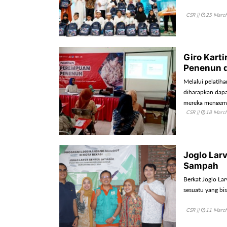
CSR
||
25 Marc
Giro Kart
Penenun 
Melalui pelatiha
diharapkan dap
mereka mengemba
CSR
||
18 Marc
tengah perkemb
Joglo Lar
Sampah
Berkat Joglo Lar
sesuatu yang bis
CSR
||
11 Marc