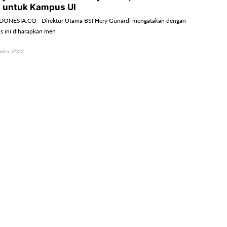
 untuk Kampus UI
ONESIA.CO - Direktur Utama BSI Hery Gunardi mengatakan dengan
s ini diharapkan men
mber 2022
Hari Disabilitas Internasional, IFG Angkat
Inclusion”
ONESIA.CO – Komitmen Indonesia Financial Group (IFG) dalam
gkungan kerja yan
mber 2022
Bencana, BNI Bersama BUMN Gotong Royong
rga Cianjur
ONESIA.CO - PT Bank Negara Indonesia (Persero) Tbk atau BNI bersama
aan milik neg