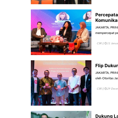
Percepata
Komunika
JAKARTA, PRIN
mempercepat pe
CSR
||
11 Janua
Flip Duku
JAKARTA, PRINDO
oleh Otoritas Ja
CSR
||
29 Dece
Dukung La