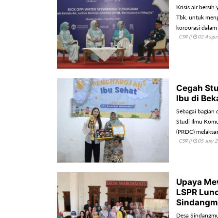
Krisis air bersi
Tbk. untuk men
korporasi dalam 
CSR
||
02 Augu
dari lingkungan 
Cegah Stu
Ibu di Bek
Sebagai bagian 
Studi Ilmu Komu
(PRDC) melaksan
CSR
||
05 July 
Kabupaten Bekas
Upaya Me
LSPR Lunc
Sindangm
Desa Sindangmul