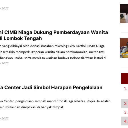
h 2025
ini CIMB Niaga Dukung Pemberdayaan Wanita
di Lombok Tengah
n yang dibiayai oleh donasi nasabah rekening Giro Kartini CIMB Niaga,
at semakin memperkuat peran wanita dalam perekonomian, membantu
ngkan usaha, serta menjaga warisan budaya Indonesia tetap lestari di
h 2025
angan zaman.
va Center Jadi Simbol Harapan Pengelolaan
1.
va Center, pengelolaan sampah mandiri tidak lagi sebatas utopia. Ia adalah
2.
a dimulai dan direplikasi di banyak tempat.
3.
h 2025
4.