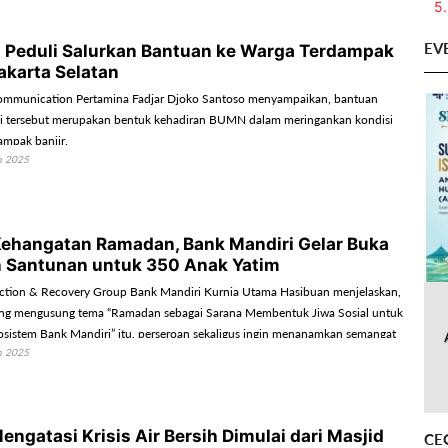
5.
EV
 Peduli Salurkan Bantuan ke Warga Terdampak
Jakarta Selatan
ommunication Pertamina Fadjar Djoko Santoso menyampaikan, bantuan
li tersebut merupakan bentuk kehadiran BUMN dalam meringankan kondisi
ampak banjir.
h 2025
ehangatan Ramadan, Bank Mandiri Gelar Buka
 Santunan untuk 350 Anak Yatim
ection & Recovery Group Bank Mandiri Kurnia Utama Hasibuan menjelaskan,
yang mengusung tema “Ramadan sebagai Sarana Membentuk Jiwa Sosial untuk
istem Bank Mandiri” itu, perseroan sekaligus ingin menanamkan semangat
h 2025
da seluruh insan Bank Mandiri.
engatasi Krisis Air Bersih Dimulai dari Masjid
CE