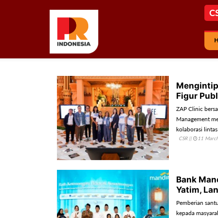
C
Mengintip
Figur Publ
ZAP Clinic bersa
Management menj
kolaborasi linta
CSR
||
11 Marc
kecantikan dem
Bank Mand
Yatim, La
Pemberian santun
kepada masyarak