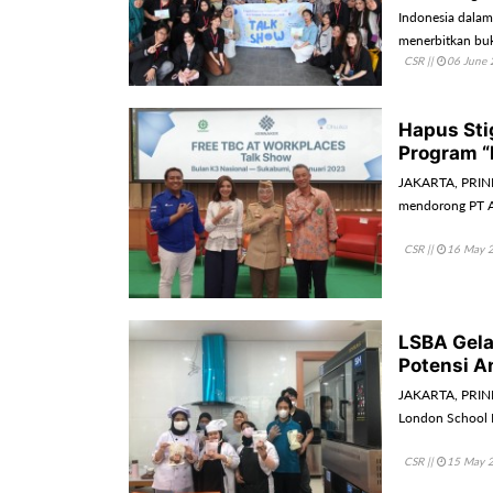
Indonesia dalam
menerbitkan buk
CSR
||
06 June 
Hapus Sti
Program “
JAKARTA, PRINDO
mendorong PT 
CSR
||
16 May 
LSBA Gela
Potensi A
JAKARTA, PRIND
London School
CSR
||
15 May 