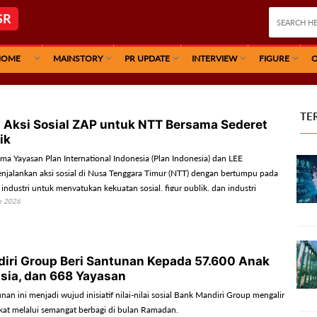
SR
HOME
MAINSTORY
PR UPDATE
INTERVIEW
FIGURE
O
TE
 Aksi Sosial ZAP untuk NTT Bersama Sederet
ik
ma Yayasan Plan International Indonesia (Plan Indonesia) dan LEE
alankan aksi sosial di Nusa Tenggara Timur (NTT) dengan bertumpu pada
s industri untuk menyatukan kekuatan sosial, figur publik, dan industri
h 2026
i perubahan yang berdampak.
iri Group Beri Santunan Kepada 57.600 Anak
nsia, dan 668 Yayasan
an ini menjadi wujud inisiatif nilai-nilai sosial Bank Mandiri Group mengalir
at melalui semangat berbagi di bulan Ramadan.