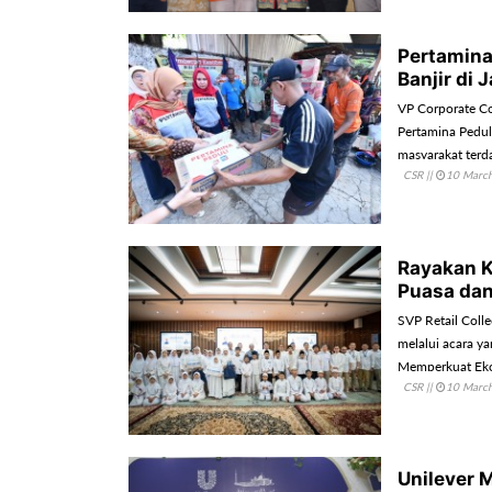
Pertamina
Banjir di 
VP Corporate C
Pertamina Pedu
masyarakat terd
CSR
||
10 Marc
Rayakan K
Puasa dan
SVP Retail Coll
melalui acara 
Memperkuat Ekos
CSR
||
10 Marc
kepedulian kepa
Unilever M