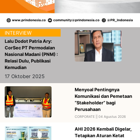
Lalu Dodot Patria Ary:
CorSec PT Permodalan
Nasional Madani (PNM) :
Relasi Dulu, Publikasi
Kemudian
17 Oktober 2025
Menyoal Pentingnya
Komunikasi dan Pemetaan
“Stakeholder” bagi
Perusahaan
CORPORATE ||
04 Agustus 2026
AHI 2026 Kembali Digelar,
Tetapkan Aturan Ketat
AWARDS ||
04 Agustus 2026
Membedah Hal yang Perlu
Dilakukan Perguruan Tinggi
dalam Manajemen Reputasi
Digital