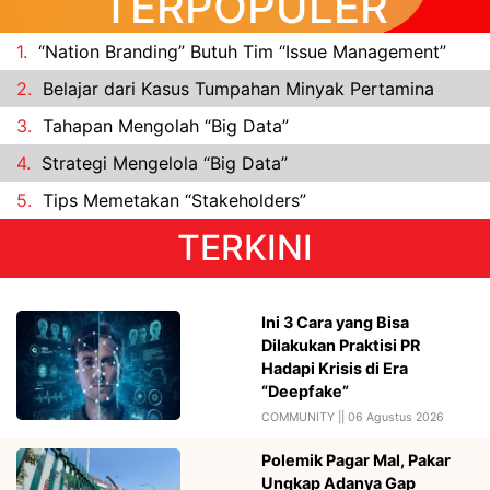
TERPOPULER
1.
“Nation Branding” Butuh Tim “Issue Management”
2.
Belajar dari Kasus Tumpahan Minyak Pertamina
3.
Tahapan Mengolah “Big Data”
4.
Strategi Mengelola “Big Data”
5.
Tips Memetakan “Stakeholders”
TERKINI
Ini 3 Cara yang Bisa
Dilakukan Praktisi PR
Hadapi Krisis di Era
“Deepfake”
COMMUNITY ||
06 Agustus 2026
Polemik Pagar Mal, Pakar
Ungkap Adanya Gap