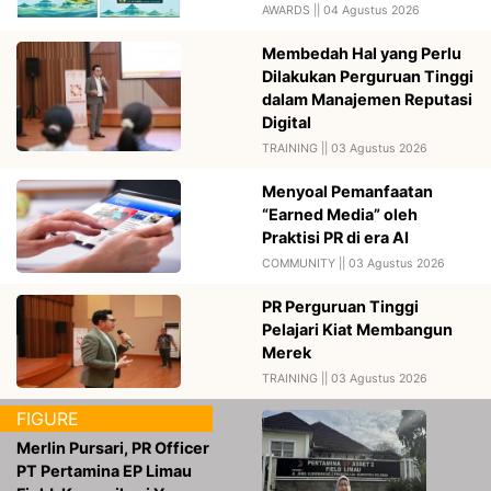
TRAINING ||
03 Agustus 2026
Menyoal Pemanfaatan
“Earned Media” oleh
Praktisi PR di era AI
COMMUNITY ||
03 Agustus 2026
PR Perguruan Tinggi
Pelajari Kiat Membangun
Merek
TRAINING ||
03 Agustus 2026
FIGURE
Merlin Pursari, PR Officer
PT Pertamina EP Limau
Field: Komunikasi Yang
Inklusif
29 Juli 2026