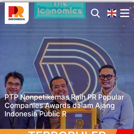
PTP Nonpetikemas Raih PR Popular
Companies Awards dalam Ajang
Indonesia Public R