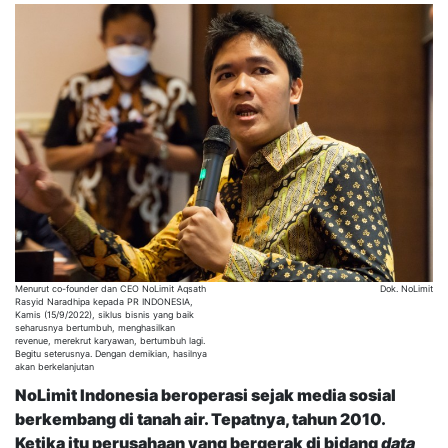
Menurut co-founder dan CEO NoLimit Aqsath
Dok. NoLimit
Rasyid Naradhipa kepada PR INDONESIA,
Kamis (15/9/2022), siklus bisnis yang baik
seharusnya bertumbuh, menghasilkan
revenue, merekrut karyawan, bertumbuh lagi.
Begitu seterusnya. Dengan demikian, hasilnya
akan berkelanjutan
NoLimit Indonesia beroperasi sejak media sosial
berkembang di tanah air. Tepatnya, tahun 2010.
Ketika itu perusahaan yang bergerak di bidang
data