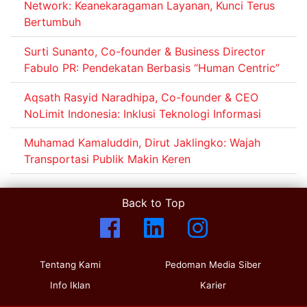
Network: Keanekaragaman Layanan, Kunci Terus
Bertumbuh
Surti Sunanto, Co-founder & Business Director
Fabulo PR: Pendekatan Berbasis “Human Centric”
Aqsath Rasyid Naradhipa, Co-founder & CEO
NoLimit Indonesia: Inklusi Teknologi Informasi
Muhamad Kamaluddin, Dirut Jaklingko: Wajah
Transportasi Publik Makin Keren
Back to Top
Tentang Kami
Pedoman Media Siber
Info Iklan
Karier