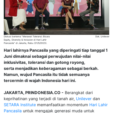
Diskusi bertema "Merawat Toleransi: Bicara
Dok. Unilever
Equity, Diversity & Inclusion di Hari Lahir
Pancasila" di Jakarta, Rabu (31/5/2023).
Hari lahirnya Pancasila yang diperingati tiap tanggal 1
Juni dimaknai sebagai perwujudan nilai-nilai
inklusivitas,
toleransi
dan gotong royong,
serta menjadikan
keberagaman
sebagai berkah.
Namun, wujud Pancasila itu tidak semuanya
tercermin di wajah Indonesia hari ini.
JAKARTA, PRINDONESIA.CO -
Berangkat dari
keprihatinan yang terjadi di tanah air,
Unilever
dan
SETARA Institute
memanfaatkan momentum
Hari Lahir
Pancasila
untuk mengajak generasi muda untuk