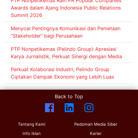
PTP Nonpetikemas Raih PR Popular Companies
Awards dalam Ajang Indonesia Public Relations
Summit 2026
Menyoal Pentingnya Komunikasi dan Pemetaan
“Stakeholder” bagi Perusahaan
PTP Nonpetikemas (Pelindo Group) Apresiasi
Karya Jurnalistik, Perkuat Sinergi dengan Media
Perkuat Kolaborasi Industri, Pelindo Group
Ciptakan Dampak Ekonomi yang Lebih Luas
Back to Top
Tentang Kami
Pedoman Media Siber
Info Iklan
Karier