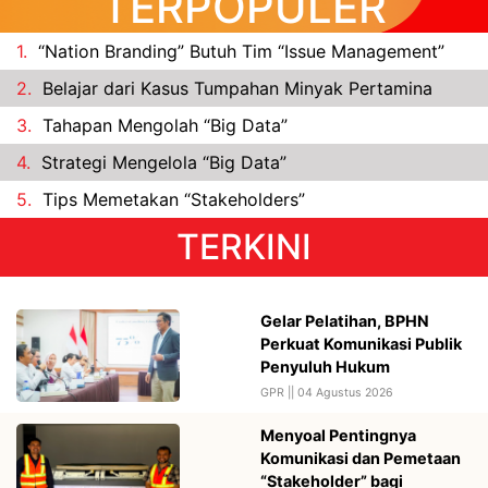
TERPOPULER
1.
“Nation Branding” Butuh Tim “Issue Management”
2.
Belajar dari Kasus Tumpahan Minyak Pertamina
3.
Tahapan Mengolah “Big Data”
4.
Strategi Mengelola “Big Data”
5.
Tips Memetakan “Stakeholders”
TERKINI
Gelar Pelatihan, BPHN
Perkuat Komunikasi Publik
Penyuluh Hukum
GPR ||
04 Agustus 2026
Menyoal Pentingnya
Komunikasi dan Pemetaan
“Stakeholder” bagi