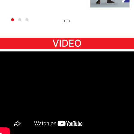
‹
›
VIDEO