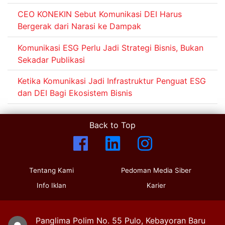
CEO KONEKIN Sebut Komunikasi DEI Harus
Bergerak dari Narasi ke Dampak
Komunikasi ESG Perlu Jadi Strategi Bisnis, Bukan
Sekadar Publikasi
Ketika Komunikasi Jadi Infrastruktur Penguat ESG
dan DEI Bagi Ekosistem Bisnis
Back to Top
Tentang Kami
Pedoman Media Siber
Info Iklan
Karier
Panglima Polim No. 55 Pulo, Kebayoran Baru