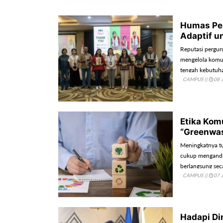
Humas Per
Adaptif u
Reputasi pergur
mengelola komun
tengah kebutuha
CAMPUS
||
08 
Etika Kom
“Greenwa
Meningkatnya tu
cukup mengandal
berlangsung sec
CAMPUS
||
07 
publik sekaligu
Hadapi Di