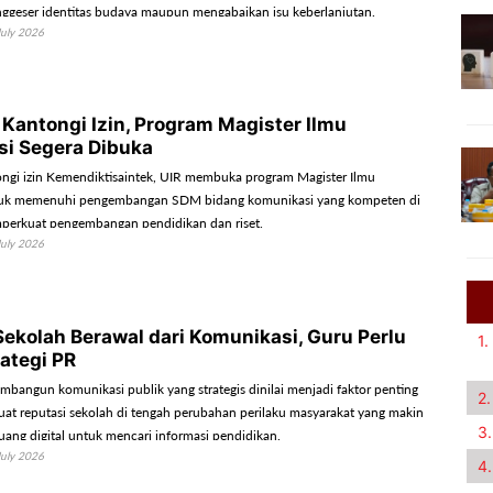
ggeser identitas budaya maupun mengabaikan isu keberlanjutan.
July 2026
 Kantongi Izin, Program Magister Ilmu
i Segera Dibuka
gi izin Kemendiktisaintek, UIR membuka program Magister Ilmu
uk memenuhi pengembangan SDM bidang komunikasi yang kompeten di
perkuat pengembangan pendidikan dan riset.
July 2026
Sekolah Berawal dari Komunikasi, Guru Perlu
1.
rategi PR
ngun komunikasi publik yang strategis dinilai menjadi faktor penting
2.
t reputasi sekolah di tengah perubahan perilaku masyarakat yang makin
3.
ang digital untuk mencari informasi pendidikan.
July 2026
4.