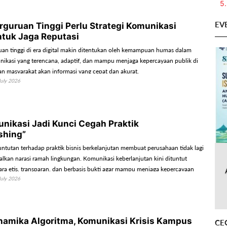
5.
EV
guruan Tinggi Perlu Strategi Komunikasi
ntuk Jaga Reputasi
uan tinggi di era digital makin ditentukan oleh kemampuan humas dalam
ikasi yang terencana, adaptif, dan mampu menjaga kepercayaan publik di
n masyarakat akan informasi yang cepat dan akurat.
July 2026
unikasi Jadi Kunci Cegah Praktik
shing”
ntutan terhadap praktik bisnis berkelanjutan membuat perusahaan tidak lagi
kan narasi ramah lingkungan. Komunikasi keberlanjutan kini dituntut
ara etis, transparan, dan berbasis bukti agar mampu menjaga kepercayaan
July 2026
s menghindari praktik greenwashing.
namika Algoritma, Komunikasi Krisis Kampus
CE