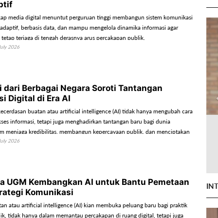
ptif
ap media digital menuntut perguruan tinggi membangun sistem komunikasi
h adaptif, berbasis data, dan mampu mengelola dinamika informasi agar
si tetap terjaga di tengah derasnya arus percakapan publik.
July 2026
 dari Berbagai Negara Soroti Tantangan
 Digital di Era AI
erdasan buatan atau artificial intelligence (AI) tidak hanya mengubah cara
es informasi, tetapi juga menghadirkan tantangan baru bagi dunia
m menjaga kredibilitas, membangun kepercayaan publik, dan menciptakan
July 2026
 yang inklusif.
a UGM Kembangkan AI untuk Bantu Pemetaan
IN
trategi Komunikasi
n atau artificial intelligence (AI) kian membuka peluang baru bagi praktik
ik, tidak hanya dalam memantau percakapan di ruang digital, tetapi juga