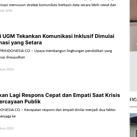
sasi menyusun strategi komunikasi berbasis data secara lebih cepat dan
July 2026
 UGM Tekankan Komunikasi Inklusif Dimulai
masi yang Setara
RINDONESIA.CO – Upaya membangun lingkungan pendidikan yang
cukup diwujudkan
June 2026
kan Lagi Respons Cepat dan Empati Saat Krisis
FI
ercayaan Publik
ESIA.CO – Kecepatan respons dan empati dinilai menjadi dua faktor
enjaga ke
June 2026