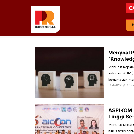
C
Menyoal P
“Knowledg
Menurut Kepala 
Indonesia (UMI) 
kemampuan meng
CAMPUS
||
05 
mengomunikasika
publik.
ASPIKOM D
Tinggi Se
Menurut Ketua 
harus terus ber