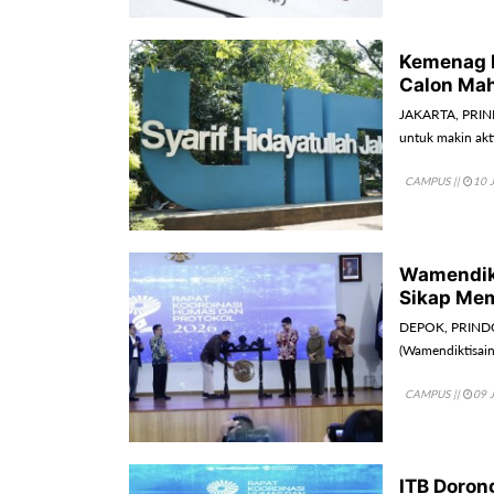
Kemenag D
Calon Ma
JAKARTA, PRIND
untuk makin ak
CAMPUS
||
10 
Wamendik
Sikap Me
DEPOK, PRINDON
(Wamendiktisain
CAMPUS
||
09 
ITB Doron