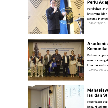
Perlu Ada
Perubahan lansk
krisis yang lebi
reputasi institu
CAMPUS
||
06 
Akademisi
Komunikasi
Perkembangan kec
manusia mengaks
komunikasi dala
CAMPUS
||
03 
ekosistem digital
Mahasisw
Isu dan S
Kecerdasan buata
komunikasi publ