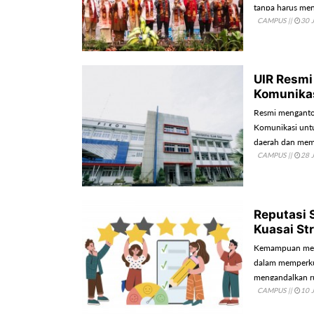
tanpa harus men
CAMPUS
||
30 
UIR Resmi
Komunikas
Resmi menganton
Komunikasi unt
daerah dan mem
CAMPUS
||
28 
Reputasi 
Kuasai St
Kemampuan memba
dalam memperkua
mengandalkan ru
CAMPUS
||
10 