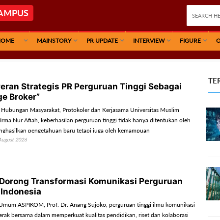
AMPUS
HOME
MAINSTORY
PR UPDATE
INTERVIEW
FIGURE
O
TE
eran Strategis PR Perguruan Tinggi Sebagai
e Broker”
Hubungan Masyarakat, Protokoler dan Kerjasama Universitas Muslim
Irma Nur Afiah, keberhasilan perguruan tinggi tidak hanya ditentukan oleh
hasilkan pengetahuan baru tetapi juga oleh kemampuan
August 2026
n pengetahuan tersebut agar dipahami, dipercaya dan dimanfaatkan
orong Transformasi Komunikasi Perguruan
-Indonesia
Umum ASPIKOM, Prof. Dr. Anang Sujoko, perguruan tinggi ilmu komunikasi
gerak bersama dalam memperkuat kualitas pendidikan, riset dan kolaborasi