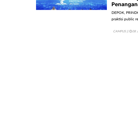
Penangana
DEPOK, PRINDON
praktisi public r
CAMPUS
||
08 
UNAIR Sor
Strategi 
SURABAYA, PRIN
bagian dari strat
CAMPUS
||
05 
Untidar Pe
Rumah Ta
MAGELANG, PRIN
dilakukan melal