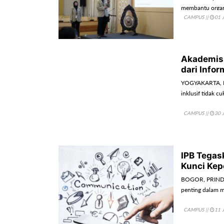
membantu organi
CAMPUS
||
01 
akurat.
Akademisi
dari Infor
YOGYAKARTA, P
inklusif tidak 
CAMPUS
||
30 
IPB Tegas
Kunci Kep
BOGOR, PRINDON
penting dalam m
CAMPUS
||
11 