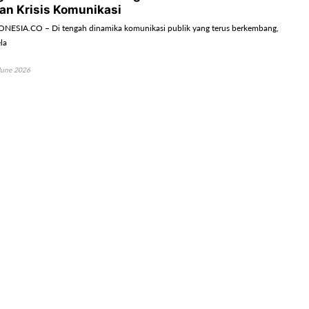
n Krisis Komunikasi
ESIA.CO – Di tengah dinamika komunikasi publik yang terus berkembang,
ela
June 2026
oti Pentingnya Inklusi dan Keberagaman dalam
Organisasi Modern
DONESIA.CO – Keberagaman dan inklusi dinilai perlu ditempatkan sebagai
eg
June 2026
rkuat Literasi Penipuan Digital untuk Ibu
ngga di Magelang
DONESIA.CO – Upaya meningkatkan literasi digital masyarakat terus
ui berbag