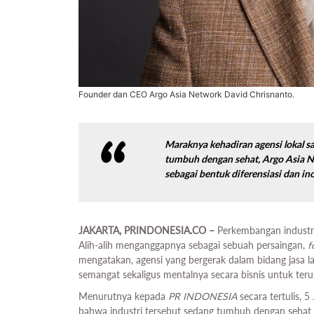
Founder dan CEO Argo Asia Network David Chrisnanto.
Maraknya kehadiran agensi lokal s
tumbuh dengan sehat, Argo Asia 
sebagai bentuk diferensiasi dan ino
JAKARTA, PRINDONESIA.CO –
Perkembangan industri 
Alih-alih menganggapnya sebagai sebuah persaingan,
f
mengatakan, agensi yang bergerak dalam bidang jasa la
semangat sekaligus mentalnya secara bisnis untuk teru
Menurutnya kepada
PR INDONESIA
secara tertulis, 
bahwa industri tersebut sedang tumbuh dengan sehat d