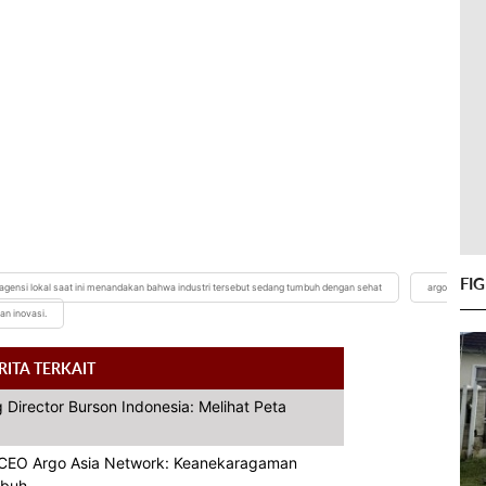
FI
agensi lokal saat ini menandakan bahwa industri tersebut sedang tumbuh dengan sehat
argo
an inovasi.
RITA TERKAIT
 Director Burson Indonesia: Melihat Peta
& CEO Argo Asia Network: Keanekaragaman
mbuh