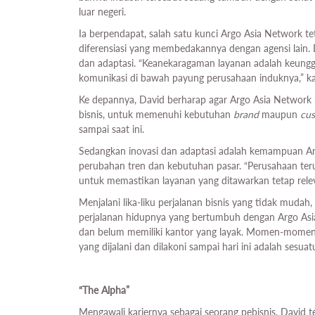
luar negeri.
Ia berpendapat, salah satu kunci Argo Asia Network te
diferensiasi yang membedakannya dengan agensi lain. D
dan adaptasi. “Keanekaragaman layanan adalah keun
komunikasi di bawah payung perusahaan induknya,” ka
Ke depannya, David berharap agar Argo Asia Network menj
bisnis, untuk memenuhi kebutuhan
brand
maupun
cu
sampai saat ini.
Sedangkan inovasi dan adaptasi adalah kemampuan Arg
perubahan tren dan kebutuhan pasar. “Perusahaan te
untuk memastikan layanan yang ditawarkan tetap releva
Menjalani lika-liku perjalanan bisnis yang tidak mudah
perjalanan hidupnya yang bertumbuh dengan Argo Asia
dan belum memiliki kantor yang layak. Momen-momen 
yang dijalani dan dilakoni sampai hari ini adalah sesuat
“The Alpha”
Mengawali kariernya sebagai seorang pebisnis, David 