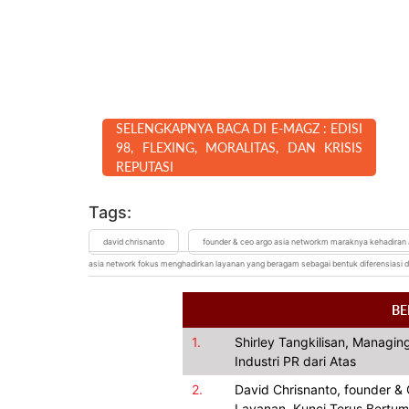
SELENGKAPNYA BACA DI E-MAGZ : EDISI
98, FLEXING, MORALITAS, DAN KRISIS
REPUTASI
Tags:
david chrisnanto
founder & ceo argo asia networkm maraknya kehadiran 
asia network fokus menghadirkan layanan yang beragam sebagai bentuk diferensiasi d
BE
1.
Shirley Tangkilisan, Managing
Industri PR dari Atas
2.
David Chrisnanto, founder 
Layanan, Kunci Terus Bertu