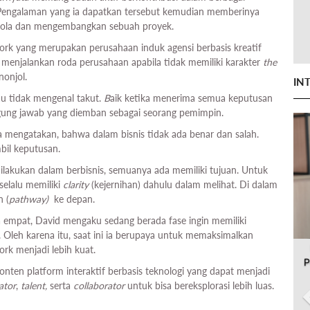
h. Pengalaman yang ia dapatkan tersebut kemudian memberinya
elola dan mengembangkan sebuah proyek.
ork yang merupakan perusahaan induk agensi berbasis kreatif
 menjalankan roda perusahaan apabila tidak memiliki karakter
the
nonjol.
IN
u tidak mengenal takut.
B
aik ketika menerima semua keputusan
ggung jawab yang diemban sebagai seorang pemimpin.
a mengatakan, bahwa dalam bisnis tidak ada benar dan salah.
bil keputusan.
 dilakukan dalam berbisnis, semuanya ada memiliki tujuan. Untuk
selalu memiliki
clarity
(kejernihan) dahulu dalam melihat. Di dalam
 (
pathway
)
ke depan.
a empat, David mengaku sedang berada fase ingin memiliki
Oleh karena itu, saat ini ia berupaya untuk memaksimalkan
k menjadi lebih kuat.
P
ten platform interaktif berbasis teknologi yang dapat menjadi
ator
,
talent,
serta
collaborator
untuk bisa bereksplorasi lebih luas.