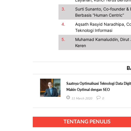
3.
Surti Sunanto, Co-founder & 
Berbasis “Human Centric”
4.
Aqsath Rasyid Naradhipa, Co
Teknologi Informasi
5.
Muhamad Kamaluddin, Dirut J
Keren
B
Saatnya Optimalisasi Teknologi Data Digit
Makin Optimal dengan SEO
11 March 2020
0
TENTANG PENULIS