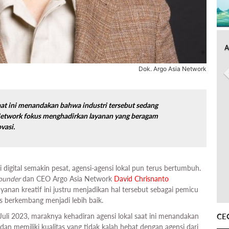
A
Dok. Argo Asia Network
aat ini menandakan bahwa industri tersebut sedang
Network fokus menghadirkan layanan yang beragam
vasi.
digital semakin pesat, agensi-agensi lokal pun terus bertumbuh.
ounder
dan CEO Argo Asia Network
David Chrisnanto
yanan kreatif ini justru menjadikan hal tersebut sebagai pemicu
s berkembang menjadi lebih baik.
5 Juli 2023, maraknya kehadiran agensi lokal saat ini menandakan
CE
an memiliki kualitas yang tidak kalah hebat dengan agensi dari