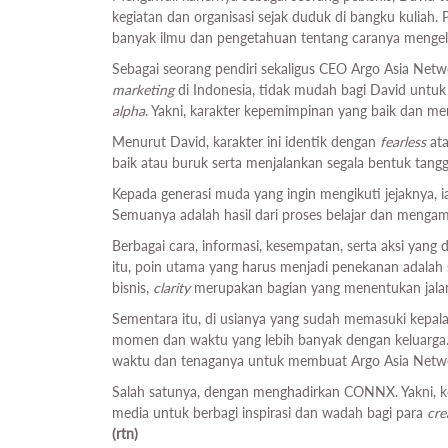
kegiatan dan organisasi sejak duduk di bangku kulia
banyak ilmu dan pengetahuan tentang caranya meng
Sebagai seorang pendiri sekaligus CEO Argo Asia Netw
marketing
di Indonesia, tidak mudah bagi David untuk
alpha
. Yakni, karakter kepemimpinan yang baik dan me
Menurut David, karakter ini identik dengan
fearless
ata
baik atau buruk serta menjalankan segala bentuk tan
Kepada generasi muda yang ingin mengikuti jejaknya, i
Semuanya adalah hasil dari proses belajar dan mengam
Berbagai cara, informasi, kesempatan, serta aksi yang
itu, poin utama yang harus menjadi penekanan adalah 
bisnis,
clarity
merupakan bagian yang menentukan jalan
Sementara itu, di usianya yang sudah memasuki kepal
momen dan waktu yang lebih banyak dengan keluarga. 
waktu dan tenaganya untuk membuat Argo Asia Networ
Salah satunya, dengan menghadirkan CONNX. Yakni, kon
media untuk berbagi inspirasi dan wadah bagi para
cre
(rtn)