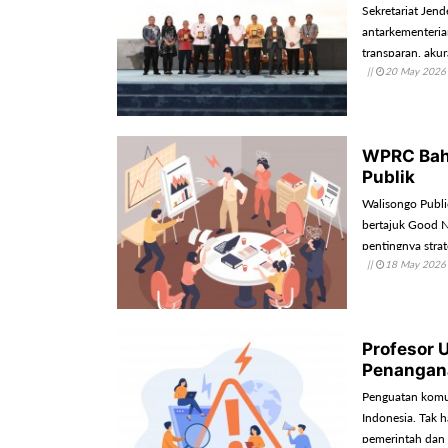
Sekretariat Jen
antarkementeri
transparan, ak
||
20 May 2026
masyarakat.
WPRC Baha
Publik
Walisongo Publ
bertajuk Good 
pentingnya strat
||
18 May 2026
digital yang serb
Profesor 
Penangan
Penguatan komun
Indonesia. Tak 
pemerintah dan