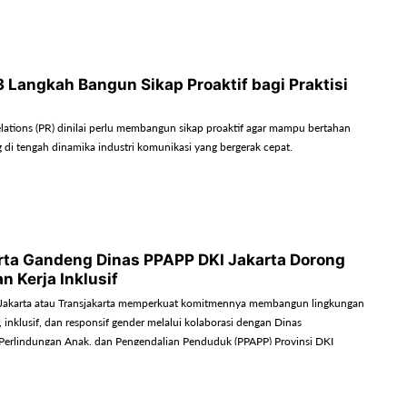
sisten, dan mudah dipahami masyarakat.
 3 Langkah Bangun Sikap Proaktif bagi Praktisi
relations (PR) dinilai perlu membangun sikap proaktif agar mampu bertahan
di tengah dinamika industri komunikasi yang bergerak cepat.
rta Gandeng Dinas PPAPP DKI Jakarta Dorong
n Kerja Inklusif
 Jakarta atau Transjakarta memperkuat komitmennya membangun lingkungan
 inklusif, dan responsif gender melalui kolaborasi dengan Dinas
erlindungan Anak, dan Pengendalian Penduduk (PPAPP) Provinsi DKI