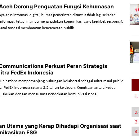
Aceh Dorong Penguatan Fungsi Kehumasan
ya arus informasi digital, humas pemerintah dituntut tidak lagi sekadar
formasi, tetapi mampu menghadirkan komunikasi yang kredibel, responsif,
bagai fondasi membangun kepercayaan publik.
Communications Perkuat Peran Strategis
itra FedEx Indonesia
nications memperpanjang hubungan kolaborasi sebagai mitra resmi public
bagi FedEx Indonesia selama 2,5 tahun ke depan. Kemitraan antara kedua
dilakukan dengan mengusung pendekatan komunikasi glocal.
1.
2.
3.
n Utama yang Kerap Dihadapi Organisasi saat
4.
ikasikan ESG