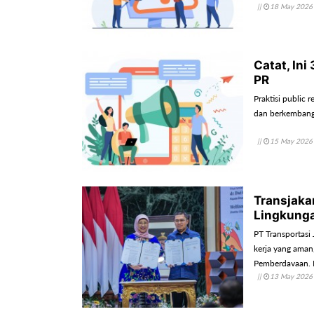
||
18 May 2026
yang jelas, kon
Catat, Ini
PR
Praktisi public 
dan berkembang 
||
15 May 2026
Transjaka
Lingkunga
PT Transportasi
kerja yang aman,
Pemberdayaan, P
||
13 May 2026
Jakarta.