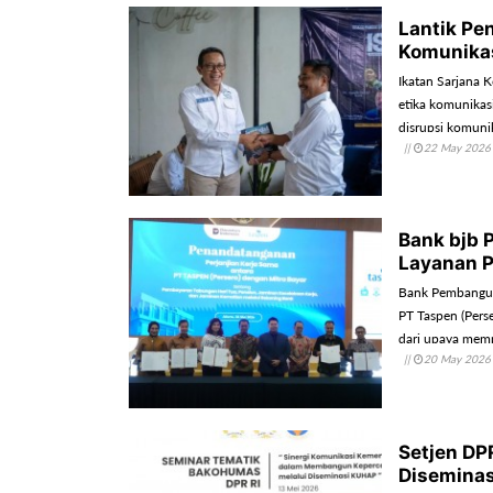
Lantik Pen
Komunika
Ikatan Sarjana 
etika komunikas
disrupsi komunik
||
22 May 2026
komunikasi yang
Bank bjb 
Layanan 
Bank Pembangun
PT Taspen (Pers
dari upaya mempe
||
20 May 2026
bagi masyarakat
Setjen DP
Disemina