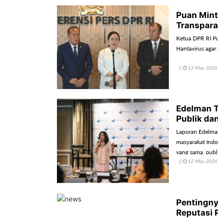
Puan Mint
Transpara
Ketua DPR RI P
Hantavirus agar
||
13 May 2026
Edelman T
Publik dan
Laporan Edelman
masyarakat Indon
yang sama, publ
||
12 May 2026
Hal ini memuncu
Pentingny
Reputasi 