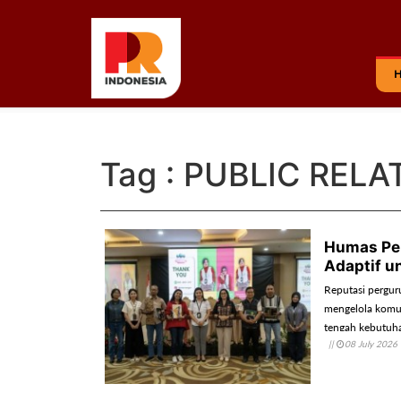
Tag : PUBLIC RELA
Humas Per
Adaptif u
Reputasi pergur
mengelola komun
tengah kebutuha
||
08 July 2026