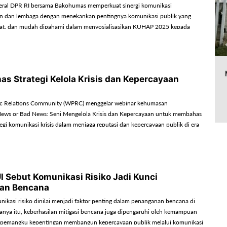
deral DPR RI bersama Bakohumas memperkuat sinergi komunikasi
an dan lembaga dengan menekankan pentingnya komunikasi publik yang
urat, dan mudah dipahami dalam menyosialisasikan KUHAP 2025 kepada
s Strategi Kelola Krisis dan Kepercayaan
ic Relations Community (WPRC) menggelar webinar kehumasan
News or Bad News: Seni Mengelola Krisis dan Kepercayaan untuk membahas
egi komunikasi krisis dalam menjaga reputasi dan kepercayaan publik di era
a cepat.
UI Sebut Komunikasi Risiko Jadi Kunci
an Bencana
ikasi risiko dinilai menjadi faktor penting dalam penanganan bencana di
hanya itu, keberhasilan mitigasi bencana juga dipengaruhi oleh kemampuan
 pemangku kepentingan membangun kepercayaan publik melalui komunikasi