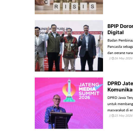
BPIP Doro
Digital
Badan Pembinaan
Pancasila sebaga
dan perang naras
||
26 May 2026
DPRD Jat
Komunikas
DPRD Jawa Tenga
untuk membangun
masyarakat di era
||
25 May 2026