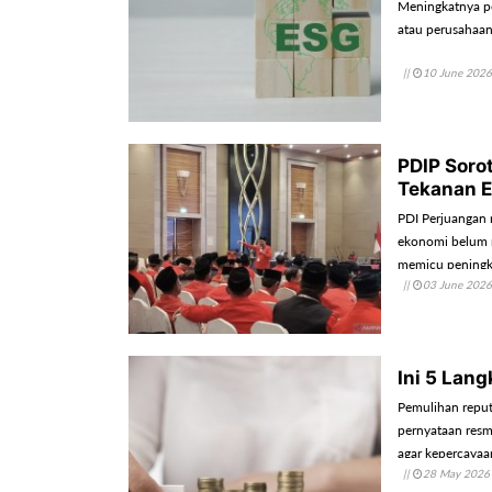
Meningkatnya pe
atau perusahaa
||
10 June 2026
PDIP Soro
Tekanan 
PDI Perjuangan m
ekonomi belum 
memicu peningka
||
03 June 2026
Ini 5 Lan
Pemulihan reputa
pernyataan resmi
agar kepercayaa
||
28 May 2026