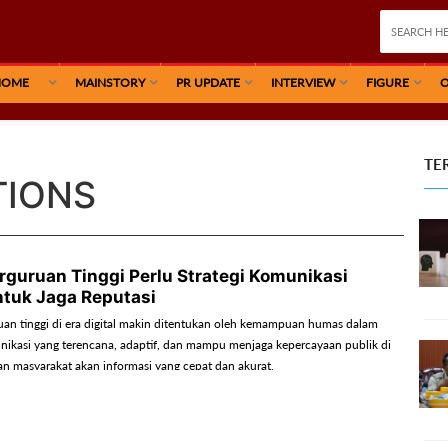
HOME
MAINSTORY
PR UPDATE
INTERVIEW
FIGURE
O
TE
TIONS
guruan Tinggi Perlu Strategi Komunikasi
ntuk Jaga Reputasi
uan tinggi di era digital makin ditentukan oleh kemampuan humas dalam
ikasi yang terencana, adaptif, dan mampu menjaga kepercayaan publik di
n masyarakat akan informasi yang cepat dan akurat.