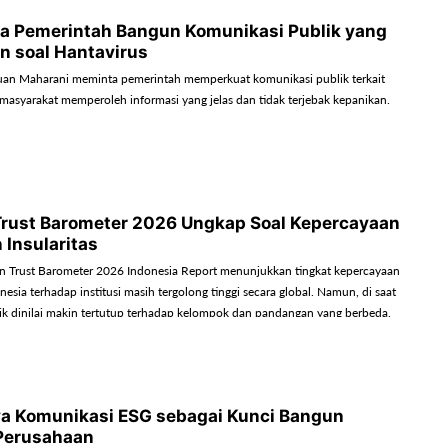
a Pemerintah Bangun Komunikasi Publik yang
n soal Hantavirus
uan Maharani meminta pemerintah memperkuat komunikasi publik terkait
 masyarakat memperoleh informasi yang jelas dan tidak terjebak kepanikan.
rust Barometer 2026 Ungkap Soal Kepercayaan
 Insularitas
 Trust Barometer 2026 Indonesia Report menunjukkan tingkat kepercayaan
esia terhadap institusi masih tergolong tinggi secara global. Namun, di saat
ik dinilai makin tertutup terhadap kelompok dan pandangan yang berbeda.
lkan tantangan baru bagi komunikasi publik dan strategi PR organisasi.
a Komunikasi ESG sebagai Kunci Bangun
Perusahaan