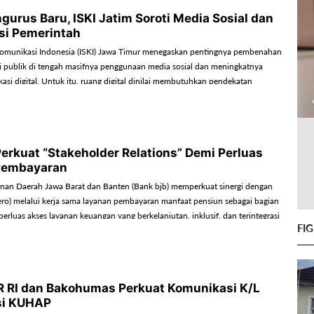
gurus Baru, ISKI Jatim Soroti Media Sosial dan
si Pemerintah
Komunikasi Indonesia (ISKI) Jawa Timur menegaskan pentingnya pembenahan
i publik di tengah masifnya penggunaan media sosial dan meningkatnya
asi digital. Untuk itu, ruang digital dinilai membutuhkan pendekatan
 lebih humanis, dialogis, dan bertanggung jawab.
Perkuat “Stakeholder Relations” Demi Perluas
Pembayaran
an Daerah Jawa Barat dan Banten (Bank bjb) memperkuat sinergi dengan
ero) melalui kerja sama layanan pembayaran manfaat pensiun sebagai bagian
rluas akses layanan keuangan yang berkelanjutan, inklusif, dan terintegrasi
FI
, khususnya para peserta Taspen.
R RI dan Bakohumas Perkuat Komunikasi K/L
si KUHAP