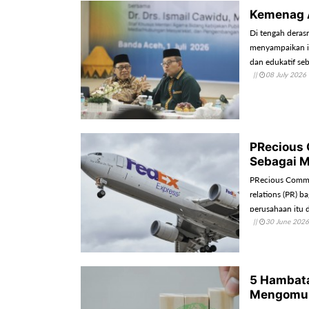
Kemenag 
Di tengah derasn
menyampaikan in
dan edukatif se
||
08 July 2026
PRecious 
Sebagai M
PRecious Commu
relations (PR) 
perusahaan itu 
||
30 June 2026
5 Hambata
Mengomun