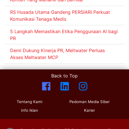
RS Husada Utama Gandeng PERSIARI Perkuat
Komunikasi Tenaga Medis
5 Langkah Memastikan Etika Penggunaan AI bagi
PR
Demi Dukung Kinerja PR, Meltwater Perluas
Akses Meltwater MCP
Back to Top
Tentang Kami
Pedoman Media Siber
Info Iklan
Karier