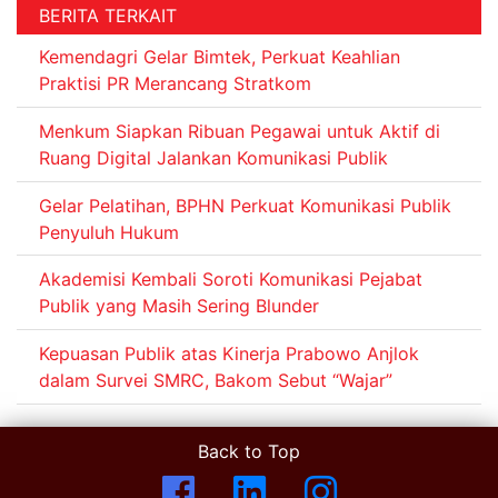
BERITA TERKAIT
Kemendagri Gelar Bimtek, Perkuat Keahlian
Praktisi PR Merancang Stratkom
Menkum Siapkan Ribuan Pegawai untuk Aktif di
Ruang Digital Jalankan Komunikasi Publik
Gelar Pelatihan, BPHN Perkuat Komunikasi Publik
Penyuluh Hukum
Akademisi Kembali Soroti Komunikasi Pejabat
Publik yang Masih Sering Blunder
Kepuasan Publik atas Kinerja Prabowo Anjlok
dalam Survei SMRC, Bakom Sebut “Wajar”
Back to Top