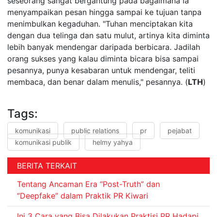
seseorang sangat bergantung pada bagaimana ia
menyampaikan pesan hingga sampai ke tujuan tanpa
menimbulkan kegaduhan. "Tuhan menciptakan kita
dengan dua telinga dan satu mulut, artinya kita diminta
lebih banyak mendengar daripada berbicara. Jadilah
orang sukses yang kalau diminta bicara bisa sampai
pesannya, punya kesabaran untuk mendengar, teliti
membaca, dan benar dalam menulis," pesannya. (
LTH
)
Tags:
komunikasi
public relations
pr
pejabat
komunikasi publik
helmy yahya
BERITA TERKAIT
Tentang Ancaman Era “Post-Truth” dan
“Deepfake” dalam Praktik PR Kiwari
Ini 3 Cara yang Bisa Dilakukan Praktisi PR Hadapi