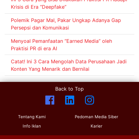
Krisis di Era “Deepfake”
Polemik Pagar Mal, Pakar Ungkap Adanya Gap
Persepsi dan Komunikasi
Menyoal Pemanfaatan “Earned Media” oleh
Praktisi PR di era AI
Catat! Ini 3 Cara Mengolah Data Perusahaan Jadi
Konten Yang Menarik dan Bernilai
Back to Top
Tentang Kami
Pedoman Media Siber
Info Iklan
Karier