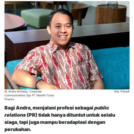
M. Andra Arivianto, Corporate
Dok. Pribadi
Communications Spv PT Mandiri Tunas
Finance
Bagi Andra, menjalani profesi sebagai
public
relations
(PR) tidak hanya dituntut untuk selalu
siaga, tapi juga mampu beradaptasi dengan
perubahan.