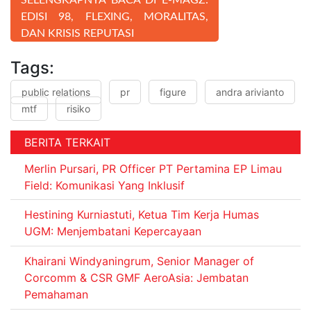
EDISI 98, FLEXING, MORALITAS,
DAN KRISIS REPUTASI
Tags:
public relations
pr
figure
andra arivianto
mtf
risiko
BERITA TERKAIT
Merlin Pursari, PR Officer PT Pertamina EP Limau
Field: Komunikasi Yang Inklusif
Hestining Kurniastuti, Ketua Tim Kerja Humas
UGM: Menjembatani Kepercayaan
Khairani Windyaningrum, Senior Manager of
Corcomm & CSR GMF AeroAsia: Jembatan
Pemahaman