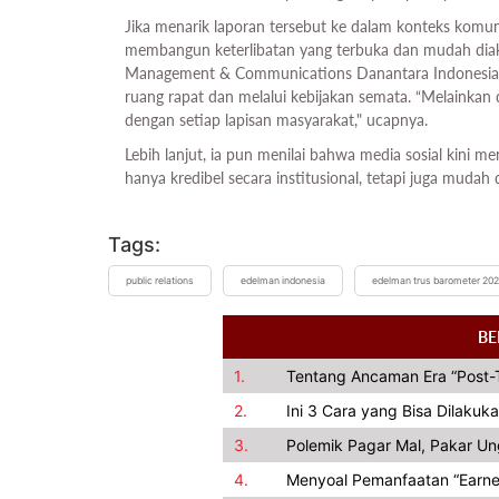
Jika menarik laporan tersebut ke dalam konteks komunik
membangun keterlibatan yang terbuka dan mudah diakse
Management & Communications Danantara Indonesia R
ruang rapat dan melalui kebijakan semata. “Melainkan 
dengan setiap lapisan masyarakat," ucapnya.
Lebih lanjut, ia pun menilai bahwa media sosial kini m
hanya kredibel secara institusional, tetapi juga mudah
Tags:
public relations
edelman indonesia
edelman trus barometer 20
BE
1.
Tentang Ancaman Era “Post-T
2.
Ini 3 Cara yang Bisa Dilakuka
3.
Polemik Pagar Mal, Pakar U
4.
Menyoal Pemanfaatan “Earned 