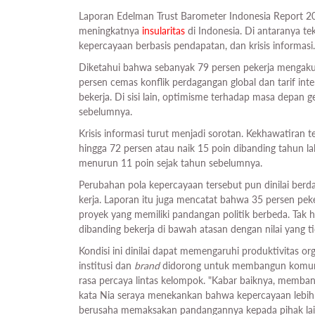
Laporan Edelman Trust Barometer Indonesia Report 
meningkatnya
insularitas
di Indonesia. Di antaranya 
kepercayaan berbasis pendapatan, dan krisis informasi.
Diketahui bahwa sebanyak 79 persen pekerja mengaku 
persen cemas konflik perdagangan global dan tarif i
bekerja. Di sisi lain, optimisme terhadap masa depan 
sebelumnya.
Krisis informasi turut menjadi sorotan. Kekhawatiran 
hingga 72 persen atau naik 15 poin dibanding tahun la
menurun 11 poin sejak tahun sebelumnya.
Perubahan pola kepercayaan tersebut pun dinilai berd
kerja. Laporan itu juga mencatat bahwa 35 persen p
proyek yang memiliki pandangan politik berbeda. Tak h
dibanding bekerja di bawah atasan dengan nilai yang ti
Kondisi ini dinilai dapat memengaruhi produktivitas orga
institusi dan
brand
didorong untuk membangun komun
rasa percaya lintas kelompok. "Kabar baiknya, memba
kata Nia seraya menekankan bahwa kepercayaan lebih 
berusaha memaksakan pandangannya kepada pihak lai