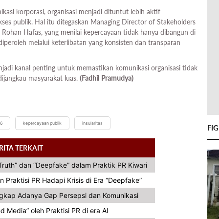
asi korporasi, organisasi menjadi dituntut lebih aktif
s publik. Hal itu ditegaskan Managing Director of Stakeholders
ohan Hafas, yang menilai kepercayaan tidak hanya dibangun di
diperoleh melalui keterlibatan yang konsisten dan transparan
enjadi kanal penting untuk memastikan komunikasi organisasi tidak
 dijangkau masyarakat luas.
(Fadhil Pramudya)
26
kepercayaan publik
insularitas
FI
RITA TERKAIT
ruth” dan “Deepfake” dalam Praktik PR Kiwari
n Praktisi PR Hadapi Krisis di Era “Deepfake”
ngkap Adanya Gap Persepsi dan Komunikasi
Media” oleh Praktisi PR di era AI