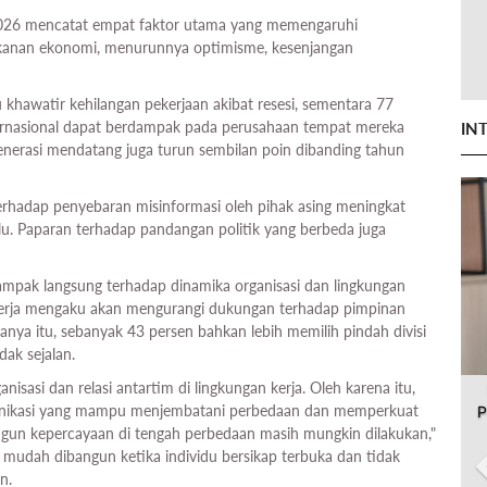
2026 mencatat empat faktor utama yang memengaruhi
tekanan ekonomi, menurunnya optimisme, kesenjangan
khawatir kehilangan pekerjaan akibat resesi, sementara 77
nternasional dapat berdampak pada perusahaan tempat mereka
IN
generasi mendatang juga turun sembilan poin dibanding tahun
terhadap penyebaran misinformasi oleh pihak asing meningkat
lu. Paparan terhadap pandangan politik yang berbeda juga
ampak langsung terhadap dinamika organisasi dan lingkungan
ekerja mengaku akan mengurangi dukungan terhadap pimpinan
anya itu, sebanyak 43 persen bahkan lebih memilih pindah divisi
dak sejalan.
nisasi dan relasi antartim di lingkungan kerja. Oleh karena itu,
ikasi yang mampu menjembatani perbedaan dan memperkuat
P
ngun kepercayaan di tengah perbedaan masih mungkin dilakukan,"
mudah dibangun ketika individu bersikap terbuka dan tidak
n.