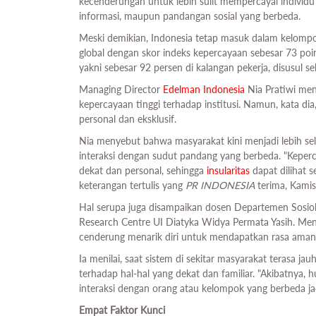
kecenderungan untuk lebih sulit mempercayai individu 
informasi, maupun pandangan sosial yang berbeda.
Meski demikian, Indonesia tetap masuk dalam kelompok
global dengan skor indeks kepercayaan sebesar 73 poin
yakni sebesar 92 persen di kalangan pekerja, disusul s
Managing Director
Edelman Indonesia
Nia Pratiwi men
kepercayaan tinggi terhadap institusi. Namun, kata d
personal dan eksklusif.
Nia menyebut bahwa masyarakat kini menjadi lebih selek
interaksi dengan sudut pandang yang berbeda. "Keperca
dekat dan personal, sehingga
insularitas
dapat dilihat s
keterangan tertulis yang
PR INDONESIA
terima, Kamis
Hal serupa juga disampaikan dosen Departemen Sosiolo
Research Centre UI Diatyka Widya Permata Yasih. Me
cenderung menarik diri untuk mendapatkan rasa aman d
Ia menilai, saat sistem di sekitar masyarakat terasa ja
terhadap hal-hal yang dekat dan familiar. "Akibatnya, 
interaksi dengan orang atau kelompok yang berbeda jadi
Empat Faktor Kunci