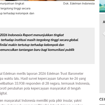
enunjukkan tingkat
Dok. Edelman Indonesia
tergolong tinggi secara
utup terhadap kelompok dan
A
2026 Indonesia Report menunjukkan tingkat
erhadap institusi masih tergolong tinggi secara global.
dinilai makin tertutup terhadap kelompok dan
memunculkan tantangan baru bagi komunikasi publik
al Edelman merilis laporan 2026 Edelman Trust Barometer
apa waktu lalu. Hasil survei kepercayaan tahunan ke-26 yang
melibatkan 33.938 responden di 28 negara, termasuk Indonesia,
roti perubahan pola kepercayaan masyarakat di tengah
gital.
CE
n masyarakat Indonesia memiliki pola pikir insular, yakni