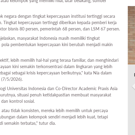
atau kelompok yang memiliki nilai, latar belakang, sumber
 negara dengan tingkat kepercayaan institusi tertinggi secara
. Tingkat kepercayaan tertinggi diberikan kepada pemberi kerja
ektor bisnis 80 persen, pemerintah 68 persen, dan LSM 67 persen.
jelaskan, masyarakat Indonesia masih memiliki tingkat
ia, pola pembentukan kepercayaan kini berubah menjadi makin
tif, lebih memilih hal-hal yang terasa familiar, dan menghindari
yaan kini semakin terkonsentrasi dalam lingkaran yang lebih
ebagai sebagai krisis kepercayaan berikutnya," kata Nia dalam
 (7/5/2026).
gi Universitas Indonesia dan Co-Director Academic Praxis Asia
nurutnya, situasi penuh ketidakpastian membuat masyarakat
an kontrol sosial.
uh atau tidak konsisten, mereka lebih memilih untuk percaya
hubungan dalam kelompok sendiri menjadi lebih kuat, tetapi
 semakin terbatas," tutur dia.