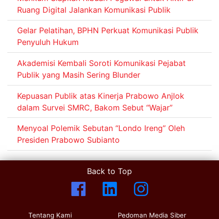
Ruang Digital Jalankan Komunikasi Publik
Gelar Pelatihan, BPHN Perkuat Komunikasi Publik
Penyuluh Hukum
Akademisi Kembali Soroti Komunikasi Pejabat
Publik yang Masih Sering Blunder
Kepuasan Publik atas Kinerja Prabowo Anjlok
dalam Survei SMRC, Bakom Sebut “Wajar”
Menyoal Polemik Sebutan “Londo Ireng” Oleh
Presiden Prabowo Subianto
Back to Top
Tentang Kami
Pedoman Media Siber