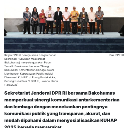
Setjen DPR RI bekerja sama dengan Badan
Dok. DPR RI
Koordinasi Hubungan Masyarakat
(Bakohumas) menyelenggarakan Forum
Tematik Bakohumas bertema “Sinergi
Komunikasi Kementerian/Lembaga dalam
Membangun Kepercayaan Publik melalui
Diseminasi KUHAP” di Ruang Pustakaloka,
Gedung Nusantara IV DPR RI, Jakarta, Rabu
(13/5/2026)
Sekretariat Jenderal DPR RI bersama Bakohumas
memperkuat sinergi komunikasi antarkementerian
dan lembaga dengan menekankan pentingnya
komunikasi publik yang transparan, akurat, dan
mudah dipahami dalam menyosialisasikan KUHAP
2025 kepada masyarakat.