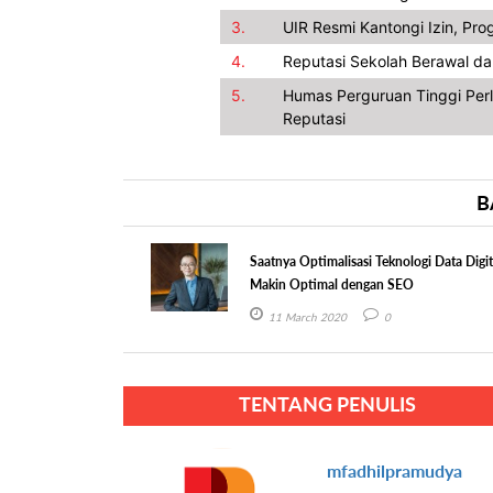
3.
UIR Resmi Kantongi Izin, Pr
4.
Reputasi Sekolah Berawal dar
5.
Humas Perguruan Tinggi Perl
Reputasi
B
Saatnya Optimalisasi Teknologi Data Digit
Makin Optimal dengan SEO
11 March 2020
0
TENTANG PENULIS
mfadhilpramudya