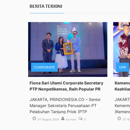
BERITA TERKINI
CORPORATE
GPR
Fiona Sari Utami Corporate Secretary
Kemenda
PTP Nonpetikemas, Raih Popular PR
Keahlia
JAKARTA, PRINDONESIA.CO – Senior
JAKART
Manager Sekretaris Perusahaan PT
Kemente
Pelabuhan Tanjung Priok (PTP
(Kemend
Bimbing
07 August 2026
by evira
0
07 Au