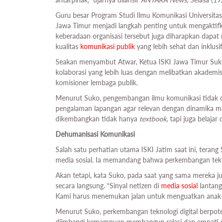
Guru besar Program Studi Ilmu Komunikasi Universitas
Jawa Timur menjadi langkah penting untuk mengaktifkan
keberadaan organisasi tersebut juga diharapkan dapa
kualitas
komunikasi publik
yang lebih sehat dan inklusif
Seakan menyambut Atwar, Ketua ISKI Jawa Timur Su
kolaborasi yang lebih luas dengan melibatkan akademi
komisioner lembaga publik.
Menurut Suko, pengembangan ilmu komunikasi tidak cuk
pengalaman lapangan agar relevan dengan dinamika masy
dikembangkan tidak hanya
textbook
, tapi juga belajar
Dehumanisasi Komunikasi
Salah satu perhatian utama ISKI Jatim saat ini, terang
media sosial. Ia memandang bahwa perkembangan tekno
Akan tetapi, kata Suko, pada saat yang sama mereka j
secara langsung. “Sinyal netizen di
media sosial
lantang
Kami harus menemukan jalan untuk menguatkan anak-
Menurut Suko, perkembangan teknologi digital berp
diimbangi kemampuan membangun relasi dan empati dal