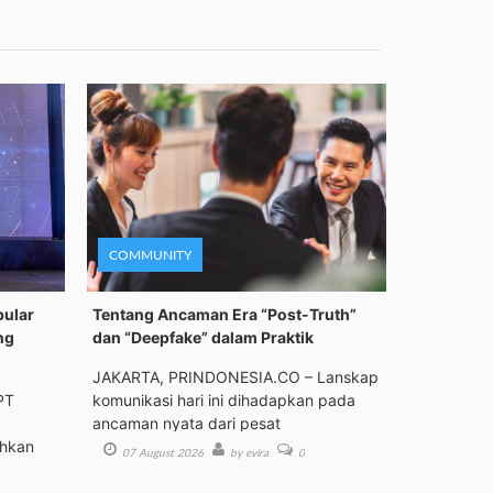
COMMUNITY
pular
Tentang Ancaman Era “Post-Truth”
ng
dan “Deepfake” dalam Praktik
JAKARTA, PRINDONESIA.CO – Lanskap
PT
komunikasi hari ini dihadapkan pada
ancaman nyata dari pesat
ehkan
07 August 2026
by evira
0