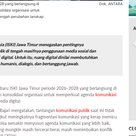
28 yang berlangsung di
Dok. ANTARA
idasi organisasi untuk
tengah perubahan lanskap
A
sia (ISKI) Jawa Timur menegaskan pentingnya
ik di tengah masifnya penggunaan media sosial dan
igital. Untuk itu, ruang digital dinilai membutuhkan
humanis, dialogis, dan bertanggung jawab.
 baru ISKI Jawa Timur periode 2026–2028 yang berlangsung di
 konsolidasi organisasi untuk memperkuat agenda
komunikasi
dia digital.
Bajari mengatakan, tantangan
komunikasi publik
saat ini tidak
ngkut meningkatnya fragmentasi komunikasi yang kerap memicu
n bisa semakin menyusun agenda komunikasi yang lebih baik,
CE
ng mungkin masih tercerai-berai, masih menimbulkan konflik
9/5/2026).