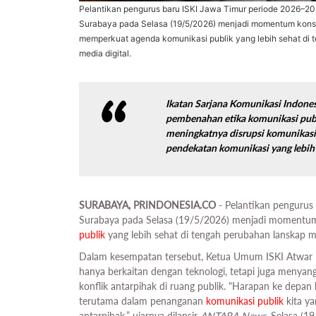
Pelantikan pengurus baru ISKI Jawa Timur periode 2026–20
Surabaya pada Selasa (19/5/2026) menjadi momentum konsol
memperkuat agenda komunikasi publik yang lebih sehat di 
media digital.
Ikatan Sarjana Komunikasi Indone
pembenahan etika komunikasi publ
meningkatnya disrupsi komunikasi d
pendekatan komunikasi yang lebih 
SURABAYA, PRINDONESIA.CO
- Pelantikan pengurus
Surabaya pada Selasa (19/5/2026) menjadi momentum
publik
yang lebih sehat di tengah perubahan lanskap me
Dalam kesempatan tersebut, Ketua Umum ISKI Atwar 
hanya berkaitan dengan teknologi, tetapi juga menya
konflik antarpihak di ruang publik. "Harapan ke depa
terutama dalam penanganan
komunikasi publik
kita ya
antarpihak,” ujarnya dilansir
ANTARA News
, Selasa (1