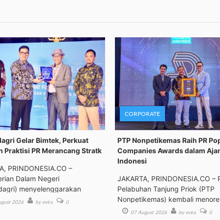
CORPORATE
gri Gelar Bimtek, Perkuat
PTP Nonpetikemas Raih PR Po
n Praktisi PR Merancang Stratk
Companies Awards dalam Aja
Indonesi
A, PRINDONESIA.CO –
rian Dalam Negeri
JAKARTA, PRINDONESIA.CO – 
agri) menyelenggarakan
Pelabuhan Tanjung Priok (PTP
an Tek
Nonpetikemas) kembali menor
gust 2026
by evira
0
pre
07 August 2026
by evira
0