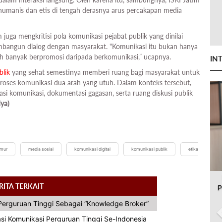
umanis dan etis di tengah derasnya arus percakapan media
juga mengkritisi pola komunikasi pejabat publik yang dinilai
embangun dialog dengan masyarakat. "Komunikasi itu bukan hanya
ih banyak berpromosi daripada berkomunikasi,” ucapnya.
IN
blik
yang sehat semestinya memberi ruang bagi masyarakat untuk
proses komunikasi dua arah yang utuh. Dalam konteks tersebut,
i komunikasi, dokumentasi gagasan, serta ruang diskusi publik
ya)
imur
media sosial
komunikasi digital
komunikasi publik
etika
RITA TERKAIT
P
Perguruan Tinggi Sebagai “Knowledge Broker”
i Komunikasi Perguruan Tinggi Se-Indonesia