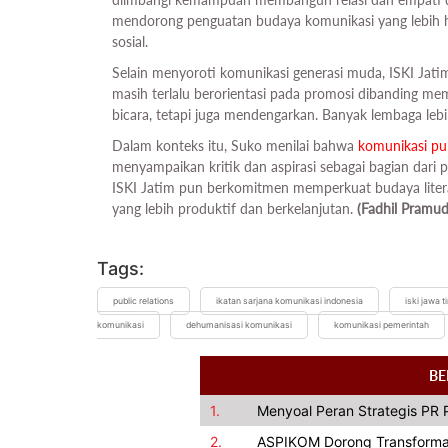
mendorong penguatan budaya komunikasi yang lebih h
sosial.
Selain menyoroti komunikasi generasi muda, ISKI Jatim 
masih terlalu berorientasi pada promosi dibanding m
bicara, tetapi juga mendengarkan. Banyak lembaga leb
Dalam konteks itu, Suko menilai bahwa
komunikasi pu
menyampaikan kritik dan aspirasi sebagai bagian dari 
ISKI Jatim pun berkomitmen memperkuat budaya literas
yang lebih produktif dan berkelanjutan.
(Fadhil Pramud
Tags:
public relations
ikatan sarjana komunikasi indonesia
iski jawa t
komunikasi
dehumanisasi komunikasi
komunikasi pemerintah
BE
1.
Menyoal Peran Strategis PR 
2.
ASPIKOM Dorong Transformas