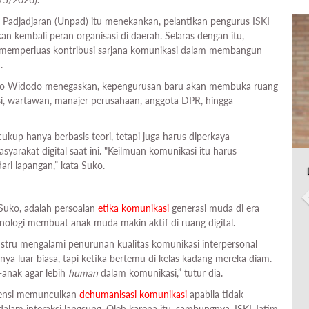
 Padjadjaran (Unpad) itu menekankan, pelantikan pengurus ISKI
 kembali peran organisasi di daerah. Selaras dengan itu,
t memperluas kontribusi sarjana komunikasi dalam membangun
.
ko Widodo menegaskan, kepengurusan baru akan membuka ruang
si, wartawan, manajer perusahaan, anggota DPR, hingga
up hanya berbasis teori, tetapi juga harus diperkaya
arakat digital saat ini. "Keilmuan komunikasi itu harus
 dari lapangan,” kata Suko.
 Suko, adalah persoalan
etika komunikasi
generasi muda di era
logi membuat anak muda makin aktif di ruang digital.
ustru mengalami penurunan kualitas komunikasi interpersonal
nya luar biasa, tapi ketika bertemu di kelas kadang mereka diam.
anak agar lebih
human
dalam komunikasi,” tutur dia.
otensi memunculkan
dehumanisasi komunikasi
apabila tidak
am interaksi langsung. Oleh karena itu, sambungnya, ISKI Jatim