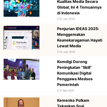
Kualitas Media Secara
Global, Ini 4 Temuannya
di Indonesia
||
05 Juni 2025
Penjurian IDEAS 2025:
Menggemakan
Keanekaragaman Hayati
Lewat Media
||
04 Juni 2025
Komdigi Dorong
Peningkatan “Skill”
Komunikasi Digital
Penggawa Medsos
Pemerintah
||
27 Mei 2025
Kemenko Polkam
Tekankan Soal