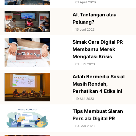
||
01 April 2026
AI, Tantangan atau
Peluang?
||
15 Juni 2023
Simak Cara Digital PR
Membantu Merek
Mengatasi Krisis
||
01 Juni 2023
Adab Bermedia Sosial
Masih Rendah,
Perhatikan 4 Etika Ini
||
19 Mei 2023
Tips Membuat Siaran
Pers ala Digital PR
||
04 Mei 2023