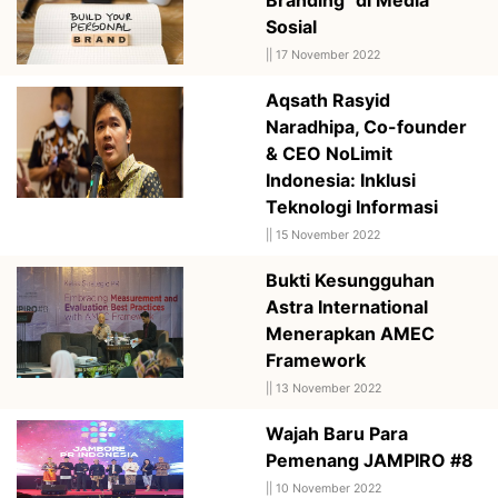
Sosial
||
17 November 2022
Aqsath Rasyid
Naradhipa, Co-founder
& CEO NoLimit
Indonesia: Inklusi
Teknologi Informasi
||
15 November 2022
Bukti Kesungguhan
Astra International
Menerapkan AMEC
Framework
||
13 November 2022
Wajah Baru Para
Pemenang JAMPIRO #8
||
10 November 2022