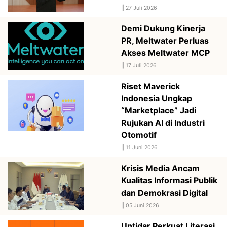
||
27 Juli 2026
Demi Dukung Kinerja
PR, Meltwater Perluas
Akses Meltwater MCP
||
17 Juli 2026
Riset Maverick
Indonesia Ungkap
“Marketplace” Jadi
Rujukan AI di Industri
Otomotif
||
11 Juni 2026
Krisis Media Ancam
Kualitas Informasi Publik
dan Demokrasi Digital
||
05 Juni 2026
Untidar Perkuat Literasi