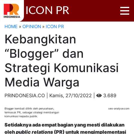
ICON PR
HOME
»
OPINION
»
ICON PR
Kebangkitan
“Blogger” dan
Strategi Komunikasi
Media Warga
PRINDONESIA.CO | Kamis,
27/10/2022 |
3.689
Blogger kembali dilirik oleh perusahaan,
seo-analyse.com
termasuk PR, sebagai strategi membangun
komunikasi kepada publik.
Setidaknya ada empat bagian yang mesti dilakukan
oleh
public relations
(PR) untuk mengimplementasi