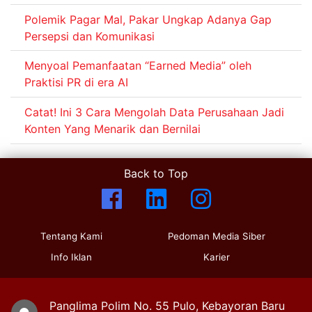
Polemik Pagar Mal, Pakar Ungkap Adanya Gap
Persepsi dan Komunikasi
Menyoal Pemanfaatan “Earned Media” oleh
Praktisi PR di era AI
Catat! Ini 3 Cara Mengolah Data Perusahaan Jadi
Konten Yang Menarik dan Bernilai
Back to Top
Tentang Kami
Pedoman Media Siber
Info Iklan
Karier
Panglima Polim No. 55 Pulo, Kebayoran Baru