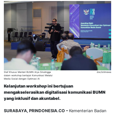
Staf Khusus Menteri BUMN Arya Sinulingga
doc/istimewa
dalam workshop bertajuk Komunikasi Melalui
Media Sosial dengan Optimasi AI
Kelanjutan
workshop
ini bertujuan
mengakselerasikan
digitalisasi komunikasi BUMN
yang inklusif dan akuntabel.
SURABAYA, PRINDONESIA.CO –
Kementerian Badan