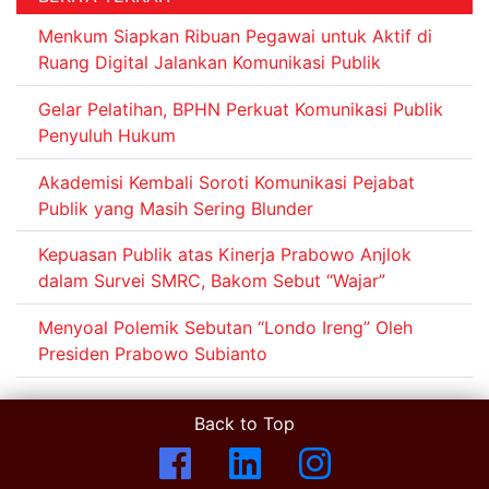
Menkum Siapkan Ribuan Pegawai untuk Aktif di
Ruang Digital Jalankan Komunikasi Publik
Gelar Pelatihan, BPHN Perkuat Komunikasi Publik
Penyuluh Hukum
Akademisi Kembali Soroti Komunikasi Pejabat
Publik yang Masih Sering Blunder
Kepuasan Publik atas Kinerja Prabowo Anjlok
dalam Survei SMRC, Bakom Sebut “Wajar”
Menyoal Polemik Sebutan “Londo Ireng” Oleh
Presiden Prabowo Subianto
Back to Top