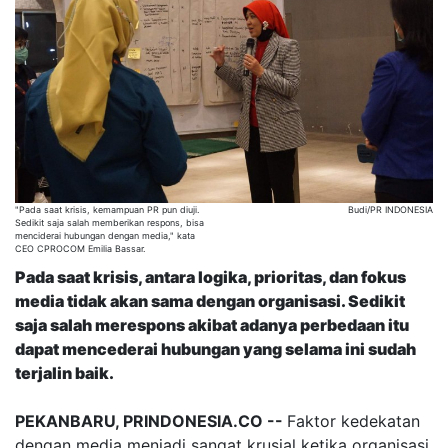
"Pada saat krisis, kemampuan PR pun diuji.
Budi/PR INDONESIA
Sedikit saja salah memberikan respons, bisa
menciderai hubungan dengan media," kata
CEO CPROCOM Emilia Bassar.
Pada saat krisis, antara logika, prioritas, dan fokus
media tidak akan sama dengan organisasi. Sedikit
saja salah merespons akibat adanya perbedaan itu
dapat mencederai hubungan yang selama ini sudah
terjalin baik.
PEKANBARU, PRINDONESIA.CO --
Faktor kedekatan
dengan media menjadi sangat krusial ketika organisasi