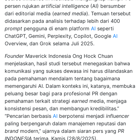
persen rujukan
artificial intelligence
(AI) bersumber
dari editorial media (
earned media
). Temuan tersebut
didasarkan pada analisis terhadap lebih dari 400
prompt
pengguna di enam platform
AI
seperti
ChatGPT, Gemini, Perplexity, Copilot, Google
AI
Overview, dan Grok selama Juli 2025.
Founder
Maverick Indonesia Ong Hock Chuan
menjelaskan, hasil studi tersebut menegaskan bahwa
komunikasi yang sukses dewasa ini harus dilandaskan
pada pemahaman mendalam tentang bagaimana
memengaruhi AI. Dalam konteks ini, katanya, membuka
peluang besar bagi para profesional PR dengan
pemahaman terkait strategi
earned
media, menjaga
konsistensi pesan, dan membangun kredibilitas.”
“Pencarian berbasis
AI
berpotensi menjadi
influencer
paling berpengaruh dalam manajemen reputasi dan
brand
modern,” ujarnya dalam siaran pers yang
PR
INDONESIA
terima, Kamis (28/8/2025).