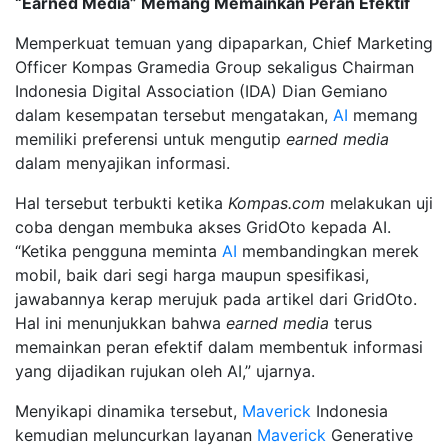
“Earned Media” Memang Memainkan Peran Efektif
Memperkuat temuan yang dipaparkan, Chief Marketing
Officer Kompas Gramedia Group sekaligus Chairman
Indonesia Digital Association (IDA) Dian Gemiano
dalam kesempatan tersebut mengatakan,
AI
memang
memiliki preferensi untuk mengutip
earned media
dalam menyajikan informasi.
Hal tersebut terbukti ketika
Kompas.com
melakukan uji
coba dengan membuka akses GridOto kepada AI.
“Ketika pengguna meminta
AI
membandingkan merek
mobil, baik dari segi harga maupun spesifikasi,
jawabannya kerap merujuk pada artikel dari GridOto.
Hal ini menunjukkan bahwa
earned media
terus
memainkan peran efektif dalam membentuk informasi
yang dijadikan rujukan oleh AI,” ujarnya.
Menyikapi dinamika tersebut,
Maverick
Indonesia
kemudian meluncurkan layanan
Maverick
Generative