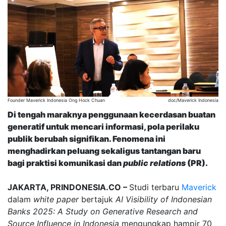
Founder Maverick Indonesia Ong Hock Chuan
doc/Maverick Indonesia
Di tengah maraknya penggunaan kecerdasan buatan
generatif untuk mencari informasi, pola perilaku
publik berubah signifikan. Fenomena ini
menghadirkan peluang sekaligus tantangan baru
bagi praktisi komunikasi dan
public relations
(PR).
JAKARTA, PRINDONESIA.CO –
Studi terbaru
Maverick
dalam
white paper
bertajuk
AI Visibility of Indonesian
Banks 2025: A Study on Generative Research and
Source Influence in Indonesia
mengungkap hampir 70