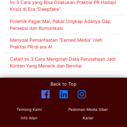
Ini 3 Cara yang Bisa Dilakukan Praktisi PR Hadapi
Krisis di Era “Deepfake”
Polemik Pagar Mal, Pakar Ungkap Adanya Gap
Persepsi dan Komunikasi
Menyoal Pemanfaatan “Earned Media” oleh
Praktisi PR di era AI
Catat! Ini 3 Cara Mengolah Data Perusahaan Jadi
Konten Yang Menarik dan Bernilai
Back to Top
Tentang Kami
Pedoman Media Siber
Info Iklan
Karier