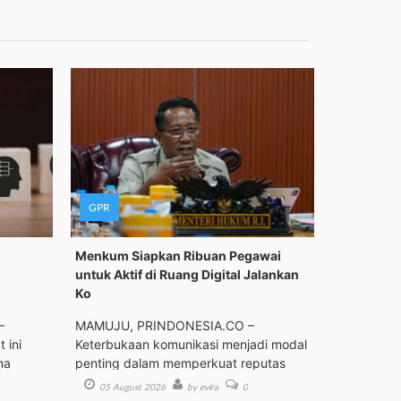
GPR
Menkum Siapkan Ribuan Pegawai
untuk Aktif di Ruang Digital Jalankan
Ko
–
MAMUJU, PRINDONESIA.CO –
 ini
Keterbukaan komunikasi menjadi modal
ma
penting dalam memperkuat reputas
05 August 2026
by evira
0