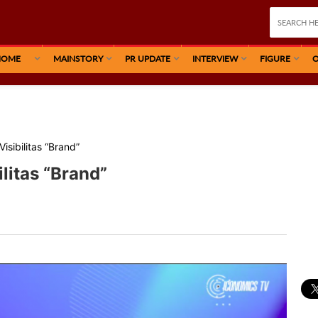
HOME
MAINSTORY
PR UPDATE
INTERVIEW
FIGURE
O
sibilitas “Brand”
litas “Brand”