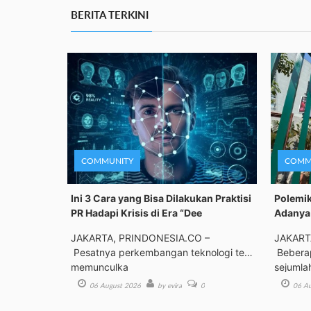
BERITA TERKINI
COMMUNITY
COMM
Ini 3 Cara yang Bisa Dilakukan Praktisi
Polemik
PR Hadapi Krisis di Era “Dee
Adanya 
JAKARTA, PRINDONESIA.CO –
JAKART
Pesatnya perkembangan teknologi telah
Beberap
memunculka
sejumla
06 August 2026
by evira
0
06 Au