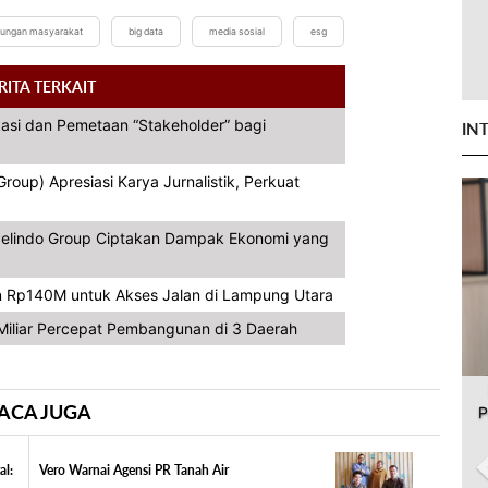
ungan masyarakat
big data
media sosial
esg
RITA TERKAIT
asi dan Pemetaan “Stakeholder” bagi
IN
oup) Apresiasi Karya Jurnalistik, Perkuat
, Pelindo Group Ciptakan Dampak Ekonomi yang
 Rp140M untuk Akses Jalan di Lampung Utara
iliar Percepat Pembangunan di 3 Daerah
ACA JUGA
P
al:
Vero Warnai Agensi PR Tanah Air