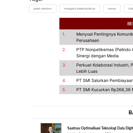
public relations
mengukur keberhasilan pr
humas
hub
BE
1.
Menyoal Pentingnya Komunik
Perusahaan
2.
PTP Nonpetikemas (Pelindo Gr
Sinergi dengan Media
3.
Perkuat Kolaborasi Industri
Lebih Luas
4.
PT SMI Salurkan Pembiayaan
5.
PT SMI Kucurkan Rp268,36 M
B
Saatnya Optimalisasi Teknologi Data Digit