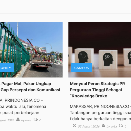
UNITY
CAMPUS
 Pagar Mal, Pakar Ungkap
Menyoal Peran Strategis PR
Gap Persepsi dan Komunikasi
Perguruan Tinggi Sebagai
“Knowledge Broke
A, PRINDONESIA.CO –
a waktu lalu, fenomena
MAKASSAR, PRINDONESIA.CO 
h pusat perbelanjaan
Tantangan perguruan tinggi saat
tidak hanya berkaitan dengan 
gust 2026
by evira
0
05 August 2026
by evira
0