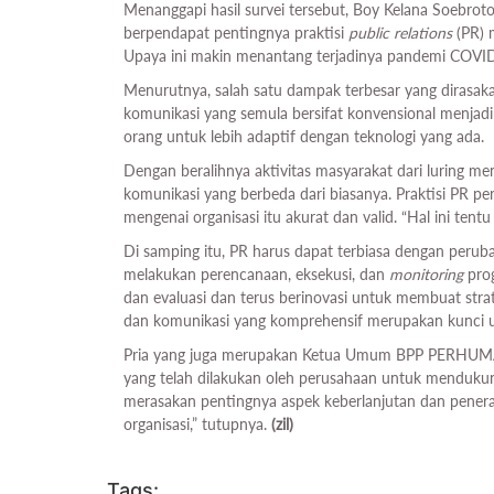
Menanggapi hasil survei tersebut, Boy Kelana Soebrot
berpendapat pentingnya praktisi
public relations
(PR) 
Upaya ini makin menantang terjadinya pandemi COVI
Menurutnya, salah satu dampak terbesar yang dirasak
komunikasi yang semula bersifat konvensional menjadi
orang untuk lebih adaptif dengan teknologi yang ada.
Dengan beralihnya aktivitas masyarakat dari luring menj
komunikasi yang berbeda dari biasanya. Praktisi PR p
mengenai organisasi itu akurat dan valid. “Hal ini tentu
Di samping itu, PR harus dapat terbiasa dengan peruba
melakukan perencanaan, eksekusi, dan
monitoring
prog
dan evaluasi dan terus berinovasi untuk membuat strat
dan komunikasi yang komprehensif merupakan kunci unt
Pria yang juga merupakan Ketua Umum BPP PERHUMA
yang telah dilakukan oleh perusahaan untuk mendukung
merasakan pentingnya aspek keberlanjutan dan penerap
organisasi,” tutupnya.
(zil)
Tags: