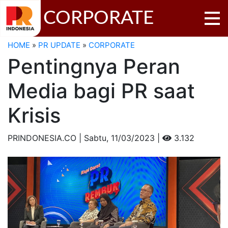
CORPORATE
HOME
»
PR UPDATE
»
CORPORATE
Pentingnya Peran
Media bagi PR saat
Krisis
PRINDONESIA.CO | Sabtu,
11/03/2023 |
3.132