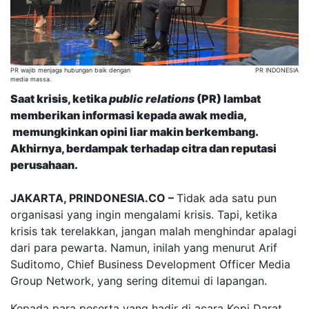
PR wajib menjaga hubungan baik dengan
PR INDONESIA
media massa.
Saat krisis, ketika
public relations
(PR) lambat
memberikan informasi kepada awak media,
memungkinkan opini liar makin berkembang.
Akhirnya, berdampak terhadap citra dan reputasi
perusahaan.
JAKARTA, PRINDONESIA.CO –
Tidak ada satu pun
organisasi yang ingin mengalami krisis. Tapi, ketika
krisis tak terelakkan, jangan malah menghindar apalagi
dari para pewarta. Namun, inilah yang menurut Arif
Suditomo, Chief Business Development Officer Media
Group Network, yang sering ditemui di lapangan.
Kepada para peserta yang hadir di acara Kopi Darat