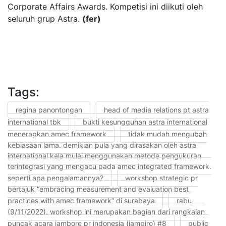
Corporate Affairs Awards. Kompetisi ini diikuti oleh
seluruh grup Astra.
(fer)
Tags:
regina panontongan
head of media relations pt astra
international tbk
bukti kesungguhan astra international
menerapkan amec framework
tidak mudah mengubah
kebiasaan lama. demikian pula yang dirasakan oleh astra
international kala mulai menggunakan metode pengukuran
terintegrasi yang mengacu pada amec integrated framework.
seperti apa pengalamannya?
workshop strategic pr
bertajuk “embracing measurement and evaluation best
practices with amec framework” di surabaya
rabu
(9/11/2022). workshop ini merupakan bagian dari rangkaian
puncak acara jambore pr indonesia (jampiro) #8
public