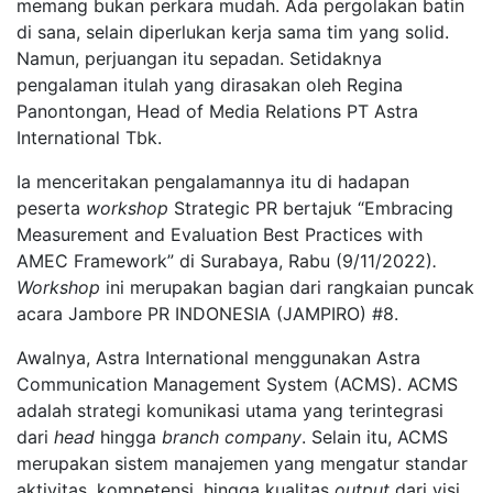
memang bukan perkara mudah. Ada pergolakan batin
di sana, selain diperlukan kerja sama tim yang solid.
Namun, perjuangan itu sepadan. Setidaknya
pengalaman itulah yang dirasakan oleh Regina
Panontongan, Head of Media Relations PT Astra
International Tbk.
Ia menceritakan pengalamannya itu di hadapan
peserta
workshop
Strategic PR bertajuk “Embracing
Measurement and Evaluation Best Practices with
AMEC Framework” di Surabaya, Rabu (9/11/2022)
.
Workshop
ini merupakan bagian dari rangkaian puncak
acara Jambore PR INDONESIA (JAMPIRO) #8.
Awalnya, Astra International menggunakan Astra
Communication Management System (ACMS). ACMS
adalah strategi komunikasi utama yang terintegrasi
dari
head
hingga
branch company
. Selain itu, ACMS
merupakan sistem manajemen yang mengatur standar
aktivitas, kompetensi, hingga kualitas
output
dari visi