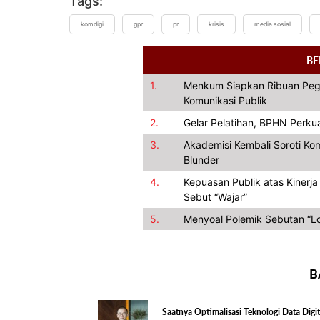
Tags:
komdigi
gpr
pr
krisis
media sosial
BE
1.
Menkum Siapkan Ribuan Pegaw
Komunikasi Publik
2.
Gelar Pelatihan, BPHN Perku
3.
Akademisi Kembali Soroti Kom
Blunder
4.
Kepuasan Publik atas Kinerj
Sebut “Wajar”
5.
Menyoal Polemik Sebutan “Lo
B
Saatnya Optimalisasi Teknologi Data Digit