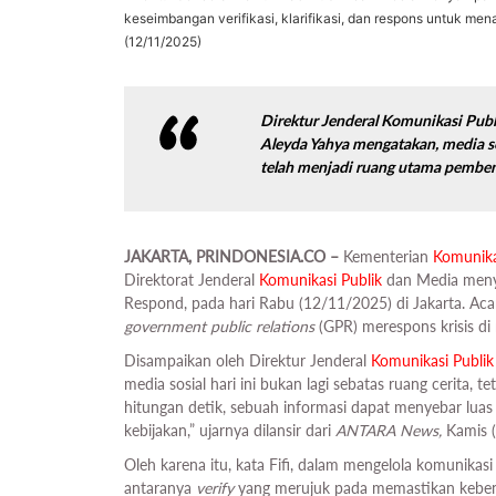
keseimbangan verifikasi, klarifikasi, dan respons untuk mena
(12/11/2025)
Direktur Jenderal Komunikasi Publ
Aleyda Yahya mengatakan, media sosi
telah menjadi ruang utama pemben
JAKARTA, PRINDONESIA.CO –
Kementerian
Komunika
Direktorat Jenderal
Komunikasi
Publik
dan Media menye
Respond, pada hari Rabu (12/11/2025) di Jakarta. Aca
government public relations
(GPR) merespons krisis di 
Disampaikan oleh Direktur Jenderal
Komunikasi
Publik
media sosial hari ini bukan lagi sebatas ruang cerita,
hitungan detik, sebuah informasi dapat menyebar lu
kebijakan,” ujarnya dilansir dari
ANTARA News,
Kamis 
Oleh karena itu, kata Fifi, dalam mengelola komunikasi 
antaranya
verify
yang merujuk pada memastikan kebenar