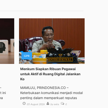
GPR
Menkum Siapkan Ribuan Pegawai
untuk Aktif di Ruang Digital Jalankan
Ko
–
MAMUJU, PRINDONESIA.CO –
 ini
Keterbukaan komunikasi menjadi modal
ma
penting dalam memperkuat reputas
05 August 2026
by evira
0