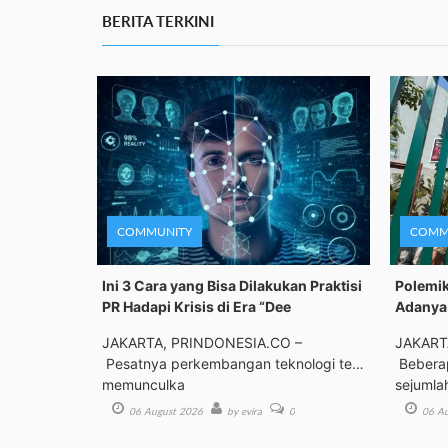
BERITA TERKINI
COMMUNITY
COMM
Ini 3 Cara yang Bisa Dilakukan Praktisi
Polemik
PR Hadapi Krisis di Era “Dee
Adanya 
JAKARTA, PRINDONESIA.CO –
JAKART
Pesatnya perkembangan teknologi telah
Beberap
memunculka
sejumla
06 August 2026
by evira
0
06 Au