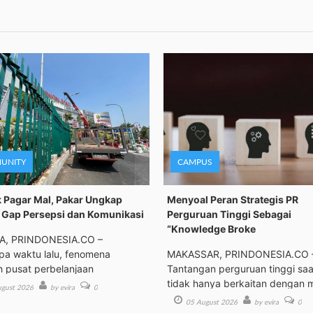
UNITY
CAMPUS
 Pagar Mal, Pakar Ungkap
Menyoal Peran Strategis PR
Gap Persepsi dan Komunikasi
Perguruan Tinggi Sebagai
“Knowledge Broke
A, PRINDONESIA.CO –
a waktu lalu, fenomena
MAKASSAR, PRINDONESIA.CO 
h pusat perbelanjaan
Tantangan perguruan tinggi saat
tidak hanya berkaitan dengan 
gust 2026
by evira
0
05 August 2026
by evira
0