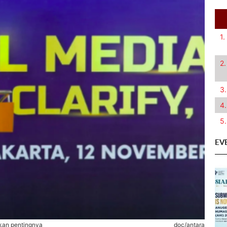
1.
2.
3.
4.
5.
EV
kan pentingnya
doc/antara