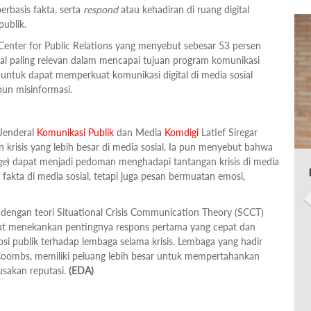
erbasis fakta
,
serta
respond
atau kehadiran di ruang digital
ublik.
 Center for Public Relations yang menyebut sebesar 53 persen
al paling relevan dalam mencapai tujuan program komunikasi
untuk dapat memperkuat komunikasi digital di media sosial
pun misinformasi.
 Jenderal
Komunikasi
Publik
dan Media
Komdigi
Latief Siregar
krisis yang lebih besar di media sosial. Ia pun menyebut bahwa
ge
) dapat menjadi pedoman menghadapi tantangan krisis di media
 fakta di media sosial, tetapi juga pesan bermuatan emosi,
dengan teori Situational Crisis Communication Theory (SCCT)
ut menekankan pentingnya respons pertama yang cepat dan
i publik terhadap lembaga selama krisis. Lembaga yang hadir
s Coombs, memiliki peluang lebih besar untuk mempertahankan
usakan reputasi.
(EDA)