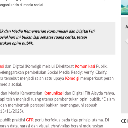
ngani krisis di media sosial
A
ik dan Media Kementerian Komunikasi dan Digital Fifi
al hari ini bukan lagi sebatas ruang cerita, tetapi
tukan opini publik.
si
dan Digital (Komdigi) melalui Direktorat
Komunikasi
Publik,
lenggarakan pembekalan Social Media Ready: Verify, Clarify,
ra tersebut menjadi salah satu upaya
Komdigi
memperkuat peran
media sosial.
dan Media Kementerian
Komunikasi
dan Digital Fifi Aleyda Yahya,
 tetapi telah menjadi ruang utama pembentukan opini publik. “Dalam
as dan membentuk persepsi bahkan memengaruhi sebuah
(13/11/2025).
publik praktisi
GPR
perlu berfokus pada tiga prinsip utama. Di
CE
an data, narasi dan visual,
clarify
alias berani meluruskan