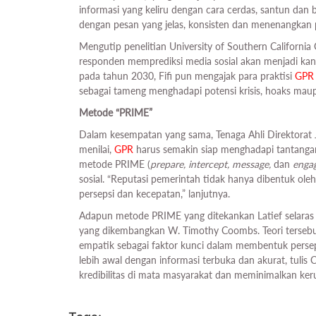
informasi yang keliru dengan cara cerdas, santun dan b
dengan pesan yang jelas, konsisten dan menenangkan p
Mengutip penelitian University of Southern California
responden memprediksi media sosial akan menjadi kan
pada tahun 2030, Fifi pun mengajak para praktisi
GPR
sebagai tameng menghadapi potensi krisis, hoaks mau
Metode “PRIME”
Dalam kesempatan yang sama, Tenaga Ahli Direktorat
menilai,
GPR
harus semakin siap menghadapi tantangan 
metode PRIME (
prepare, intercept, message,
dan
enga
sosial. “Reputasi pemerintah tidak hanya dibentuk oleh
persepsi dan kecepatan,” lanjutnya.
Adapun metode PRIME yang ditekankan Latief selaras 
yang dikembangkan W. Timothy Coombs. Teori terseb
empatik sebagai faktor kunci dalam membentuk perseps
lebih awal dengan informasi terbuka dan akurat, tuli
kredibilitas di mata masyarakat dan meminimalkan ker