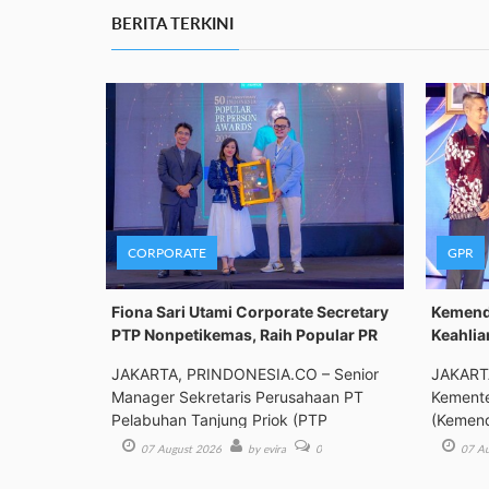
BERITA TERKINI
CORPORATE
GPR
Fiona Sari Utami Corporate Secretary
Kemenda
PTP Nonpetikemas, Raih Popular PR
Keahlia
JAKARTA, PRINDONESIA.CO – Senior
JAKART
Manager Sekretaris Perusahaan PT
Kemente
Pelabuhan Tanjung Priok (PTP
(Kemend
Bimbing
07 August 2026
by evira
0
07 Au