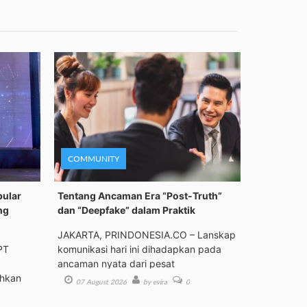
COMMUNITY
pular
Tentang Ancaman Era “Post-Truth”
ng
dan “Deepfake” dalam Praktik
JAKARTA, PRINDONESIA.CO – Lanskap
PT
komunikasi hari ini dihadapkan pada
ancaman nyata dari pesat
ehkan
07 August 2026
by evira
0