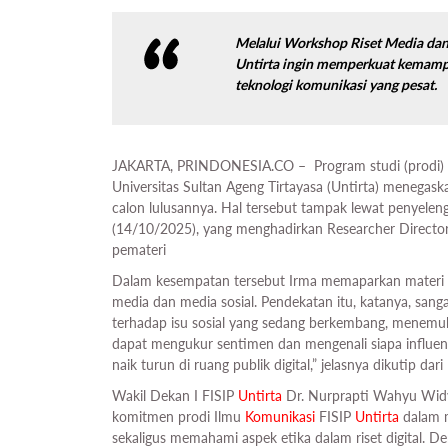
Melalui Workshop Riset Media dan
Untirta ingin memperkuat kemam
teknologi komunikasi yang pesat.
JAKARTA, PRINDONESIA.CO – Program studi (prodi)
Universitas Sultan Ageng Tirtayasa (Untirta) menegask
calon lulusannya. Hal tersebut tampak lewat penyele
(14/10/2025), yang menghadirkan Researcher Director
pemateri
Dalam kesempatan tersebut Irma memaparkan materi t
media dan media sosial. Pendekatan itu, katanya, sa
terhadap isu sosial yang sedang berkembang, menemukan 
dapat mengukur sentimen dan mengenali siapa influenc
naik turun di ruang publik digital,” jelasnya dikutip da
Wakil Dekan I FISIP
Untirta
Dr. Nurprapti Wahyu Widy
komitmen prodi Ilmu
Komunikasi
FISIP
Untirta
dalam m
sekaligus memahami aspek etika dalam riset digital.