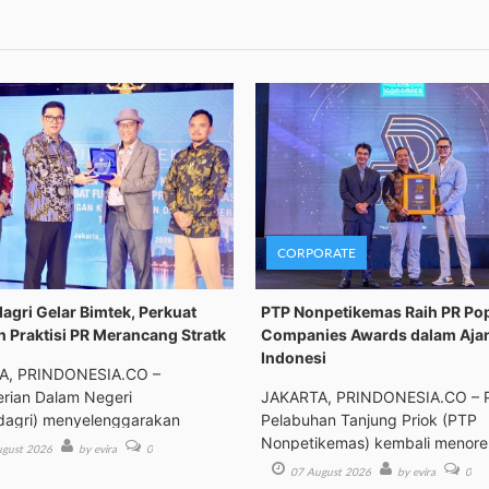
CORPORATE
gri Gelar Bimtek, Perkuat
PTP Nonpetikemas Raih PR Po
n Praktisi PR Merancang Stratk
Companies Awards dalam Aja
Indonesi
A, PRINDONESIA.CO –
rian Dalam Negeri
JAKARTA, PRINDONESIA.CO – 
agri) menyelenggarakan
Pelabuhan Tanjung Priok (PTP
an Tek
Nonpetikemas) kembali menor
gust 2026
by evira
0
pre
07 August 2026
by evira
0