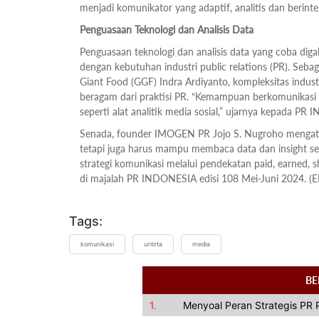
menjadi komunikator yang adaptif, analitis dan berinte
Penguasaan Teknologi dan Analisis Data
Penguasaan teknologi dan analisis data yang coba dig
dengan kebutuhan industri public relations (PR). Se
Giant Food (GGF) Indra Ardiyanto, kompleksitas industr
beragam dari praktisi PR. “Kemampuan berkomunikasi l
seperti alat analitik media sosial,” ujarnya kepada P
Senada, founder IMOGEN PR Jojo S. Nugroho mengatakan
tetapi juga harus mampu membaca data dan insight s
strategi komunikasi melalui pendekatan paid, earned, 
di majalah PR INDONESIA edisi 108 Mei-Juni 2024. (
Tags:
komunikasi
untirta
media
BE
1.
Menyoal Peran Strategis PR 