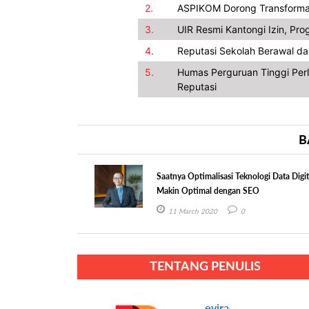
2.
ASPIKOM Dorong Transformas
3.
UIR Resmi Kantongi Izin, Pr
4.
Reputasi Sekolah Berawal dar
5.
Humas Perguruan Tinggi Perl
Reputasi
B
Saatnya Optimalisasi Teknologi Data Digit
Makin Optimal dengan SEO
11 March 2020
0
TENTANG PENULIS
evira