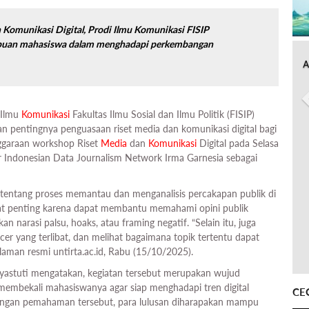
 Komunikasi Digital, Prodi Ilmu Komunikasi FISIP
puan mahasiswa dalam menghadapi perkembangan
A
 Ilmu
Komunikasi
Fakultas Ilmu Sosial dan Ilmu Politik (FISIP)
an pentingnya penguasaan riset media dan komunikasi digital bagi
nggaraan workshop Riset
Media
dan
Komunikasi
Digital pada Selasa
 Indonesian Data Journalism Network Irma Garnesia sebagai
entang proses memantau dan menganalisis percakapan publik di
ngat penting karena dapat membantu memahami opini publik
narasi palsu, hoaks, atau framing negatif. “Selain itu, juga
er yang terlibat, dan melihat bagaimana topik tertentu dapat
ri laman resmi untirta.ac.id, Rabu (15/10/2025).
astuti mengatakan, kegiatan tersebut merupakan wujud
embekali mahasiswanya agar siap menghadapi tren digital
CE
 Dengan pemahaman tersebut, para lulusan diharapakan mampu