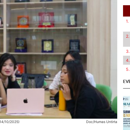
1.
2.
3.
4.
5.
EV
(14/10/2025)
Doc/Humas Untirta