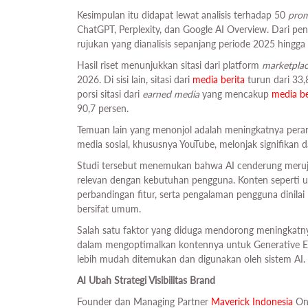
Kesimpulan itu didapat lewat analisis terhadap 50
pro
ChatGPT, Perplexity, dan Google AI Overview. Dari pe
rujukan yang dianalisis sepanjang periode 2025 hingga
Hasil riset menunjukkan sitasi dari platform
marketpla
2026. Di sisi lain, sitasi dari
media berita
turun dari 33,
porsi sitasi dari
earned media
yang mencakup
media be
90,7 persen.
Temuan lain yang menonjol adalah meningkatnya peran m
media sosial, khususnya YouTube, melonjak signifikan d
Studi tersebut menemukan bahwa AI cenderung merujuk
relevan dengan kebutuhan pengguna. Konten seperti 
perbandingan fitur, serta pengalaman pengguna dinila
bersifat umum.
Salah satu faktor yang diduga mendorong meningkat
dalam mengoptimalkan kontennya untuk Generative Eng
lebih mudah ditemukan dan digunakan oleh sistem AI.
AI Ubah Strategi Visibilitas Brand
Founder dan Managing Partner
Maverick Indonesia
Ong