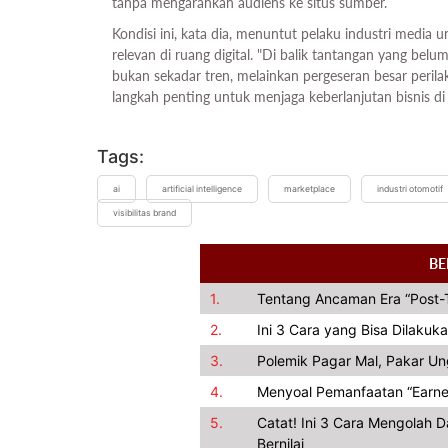
tanpa mengarahkan audiens ke situs sumber.
Kondisi ini, kata dia, menuntut pelaku industri media
relevan di ruang digital. "Di balik tantangan yang belu
bukan sekadar tren, melainkan pergeseran besar peril
langkah penting untuk menjaga keberlanjutan bisnis di 
Tags:
ai
artificial intelligence
marketplace
industri otomotif
visibilitas brand
BE
1.
Tentang Ancaman Era “Post-T
2.
Ini 3 Cara yang Bisa Dilakuka
3.
Polemik Pagar Mal, Pakar U
4.
Menyoal Pemanfaatan “Earned 
5.
Catat! Ini 3 Cara Mengolah 
Bernilai