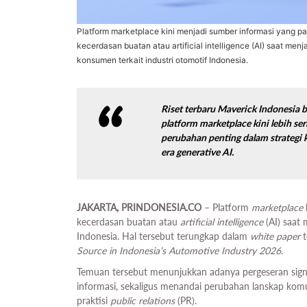
Platform marketplace kini menjadi sumber informasi yang pal
kecerdasan buatan atau artificial intelligence (AI) saat me
konsumen terkait industri otomotif Indonesia.
Riset terbaru Maverick Indonesi
platform
marketplace
kini lebih se
perubahan penting dalam strategi 
era
generative
AI.
JAKARTA, PRINDONESIA.CO
– Platform
marketplace
kecerdasan buatan atau
artificial intelligence
(AI) saat
Indonesia. Hal tersebut terungkap dalam
white paper
Source in Indonesia’s Automotive Industry 2026
.
Temuan tersebut menunjukkan adanya pergeseran sign
informasi, sekaligus menandai perubahan lanskap komun
praktisi
public relations
(PR).