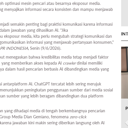
oleh optimasi mesin pencari atau besarnya eksposur media.
g menyajikan informasi secara konsisten dan mampu menjawab
jadi semakin penting bagi praktisi komunikasi karena informasi
alam jawaban yang dihasilkan AI. "Jika
IN
u eksposur media, kita perlu mengubah strategi komunikasi dan
ngomunikasikan informasi yang menjawab pertanyaan konsumen,"
PR INDONESIA
, Senin (9/6/2026).
ut menegaskan bahwa kredibilitas media tetap menjadi faktor
ia yang memberikan akses kepada AI
crawler
dinilai memiliki
nya dalam hasil pencarian berbasis AI dibandingkan media yang
i antarplatform AI. ChatGPT tercatat lebih sering merujuk
 menunjukkan peningkatan penggunaan sumber dari media sosial
an sumber yang lebih beragam dibandingkan dua platform
P
ngan yang dihadapi media di tengah berkembangnya pencarian
as Group Media Dian Gemiano, fenomena
zero-click
rena jawaban kini makin sering diberikan langsung oleh AI