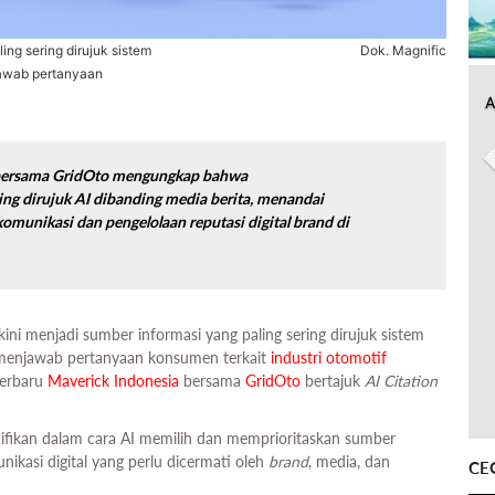
ing sering dirujuk sistem
Dok. Magnific
njawab pertanyaan
A
a bersama GridOto mengungkap bahwa
ring dirujuk AI dibanding media berita, menandai
komunikasi dan pengelolaan reputasi digital
brand
di
kini menjadi sumber informasi yang paling sering dirujuk sistem
 menjawab pertanyaan konsumen terkait
industri otomotif
terbaru
Maverick Indonesia
bersama
GridOto
bertajuk
AI Citation
ifikan dalam cara AI memilih dan memprioritaskan sumber
ikasi digital yang perlu dicermati oleh
brand
, media, dan
CE