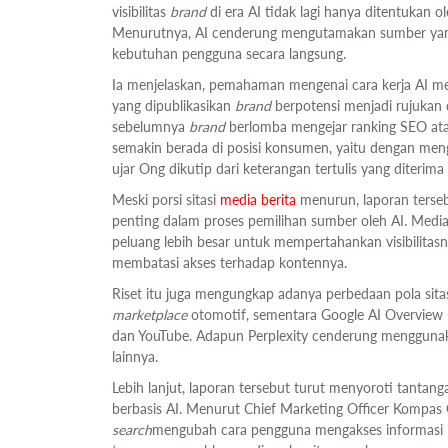
visibilitas
brand
di era AI tidak lagi hanya ditentukan 
Menurutnya, AI cenderung mengutamakan sumber yan
kebutuhan pengguna secara langsung.
Ia menjelaskan, pemahaman mengenai cara kerja AI men
yang dipublikasikan
brand
berpotensi menjadi rujukan d
sebelumnya
brand
berlomba mengejar ranking SEO ata
semakin berada di posisi konsumen, yaitu dengan me
ujar Ong dikutip dari keterangan tertulis yang diterima
Meski porsi sitasi
media berita
menurun, laporan terseb
penting dalam proses pemilihan sumber oleh AI. Med
peluang lebih besar untuk mempertahankan visibilitas
membatasi akses terhadap kontennya.
Riset itu juga mengungkap adanya perbedaan pola sitas
marketplace
otomotif, sementara Google AI Overview
dan YouTube. Adapun Perplexity cenderung menggunak
lainnya.
Lebih lanjut, laporan tersebut turut menyoroti tanta
berbasis AI. Menurut Chief Marketing Officer Komp
search
mengubah cara pengguna mengakses informasi ka