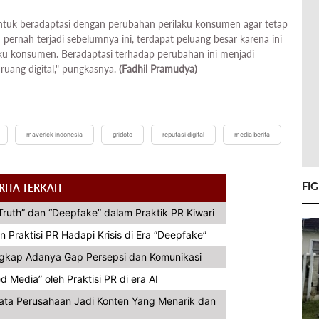
 untuk beradaptasi dengan perubahan perilaku konsumen agar tetap
m pernah terjadi sebelumnya ini, terdapat peluang besar karena ini
aku konsumen. Beradaptasi terhadap perubahan ini menjadi
ruang digital," pungkasnya.
(Fadhil Pramudya)
maverick indonesia
gridoto
reputasi digital
media berita
FI
RITA TERKAIT
ruth” dan “Deepfake” dalam Praktik PR Kiwari
n Praktisi PR Hadapi Krisis di Era “Deepfake”
ngkap Adanya Gap Persepsi dan Komunikasi
Media” oleh Praktisi PR di era AI
Data Perusahaan Jadi Konten Yang Menarik dan