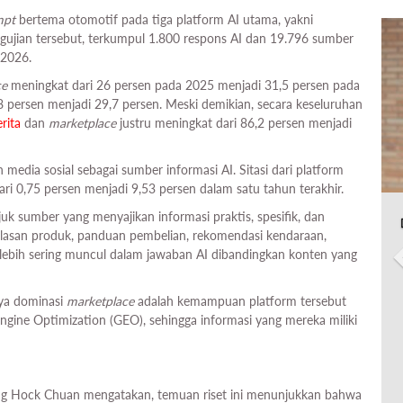
mpt
bertema otomotif pada tiga platform AI utama, yakni
ngujian tersebut, terkumpul 1.800 respons AI dan 19.796 sumber
 2026.
ce
meningkat dari 26 persen pada 2025 menjadi 31,5 persen pada
8 persen menjadi 29,7 persen. Meski demikian, secara keseluruhan
rita
dan
marketplace
justru meningkat dari 86,2 persen menjadi
edia sosial sebagai sumber informasi AI. Sitasi dari platform
ari 0,75 persen menjadi 9,53 persen dalam satu tahun terakhir.
 sumber yang menyajikan informasi praktis, spesifik, dan
ulasan produk, panduan pembelian, rekomendasi kendaraan,
i lebih sering muncul dalam jawaban AI dibandingkan konten yang
nya dominasi
marketplace
adalah kemampuan platform tersebut
ine Optimization (GEO), sehingga informasi yang mereka miliki
 Hock Chuan mengatakan, temuan riset ini menunjukkan bahwa