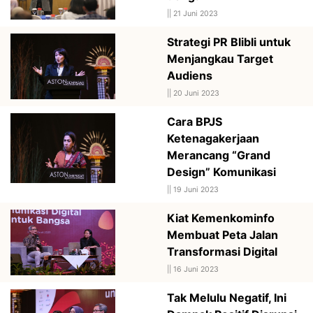
||
21 Juni 2023
Strategi PR Blibli untuk
Menjangkau Target
Audiens
||
20 Juni 2023
Cara BPJS
Ketenagakerjaan
Merancang “Grand
Design” Komunikasi
||
19 Juni 2023
Kiat Kemenkominfo
Membuat Peta Jalan
Transformasi Digital
||
16 Juni 2023
Tak Melulu Negatif, Ini