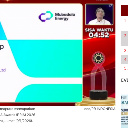
1.
2.
3.
4.
5.
EV
Bernaputra memaparkan
doc/PR INDONESIA
SIA Awards (PRIA) 2026
t, Jumat (9/1/2026).