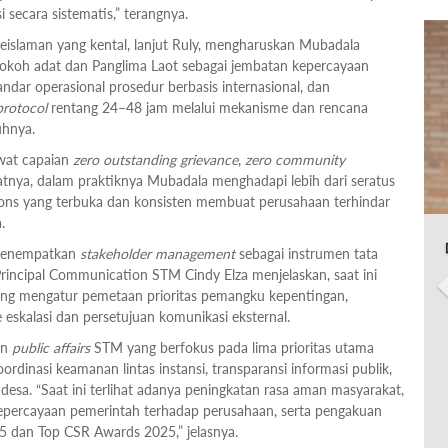
 secara sistematis,” terangnya.
keislaman yang kental, lanjut Ruly, mengharuskan Mubadala
tokoh adat dan Panglima Laot sebagai jembatan kepercayaan
tandar operasional prosedur berbasis internasional, dan
protocol
rentang 24–48 jam melalui mekanisme dan rencana
uhnya.
ewat capaian
zero outstanding grievance
,
zero community
gatnya, dalam praktiknya Mubadala menghadapi lebih dari seratus
pons yang terbuka dan konsisten membuat perusahaan terhindar
.
 menempatkan
stakeholder management
sebagai instrumen tata
. Principal Communication STM Cindy Elza menjelaskan, saat ini
ng mengatur pemetaan prioritas pemangku kepentingan,
 eskalasi dan persetujuan komunikasi eksternal.
an
public affairs
STM yang berfokus pada lima prioritas utama
ordinasi keamanan lintas instansi, transparansi informasi publik,
 desa. “Saat ini terlihat adanya peningkatan rasa aman masyarakat,
ya kepercayaan pemerintah terhadap perusahaan, serta pengakuan
 dan Top CSR Awards 2025,” jelasnya.