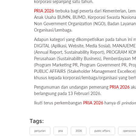
korporasi sepanjang satu tahun.
PRIA
2026
terbuka bagi peserta dari Kementerian, Le
Anak Usaha BUMN, BUMD, Korporasi Swasta Nasional, 
Non Government Organization (NGO), Badan Layanan 
Organisasi/Lembaga.
Adapun kategori yang dikompetisikan pada tahun ini 
DIGITAL (Aplikasi, Website, Media Sosial), MANAJEME
(Annual Report, Sustainability Report), PROGRAM K
Perusahaan (Sustainability Business), Pemberdayaa
(Program Marketing PR, Program Government PR, Pro
PUBLIC AFFAIRS (Stakeholder Management Excellece
khusus kepada korporasi/lembaga/organisasi yang berha
Pengumuman dan undangan pemenang
PRIA
2026
aka
berlangsung pada 13 Februari 2026.
Ikuti terus perkembangan
PRIA
2026
hanya di
prindon
Tags:
penjurian
pria
2026
public affairs
operasiona