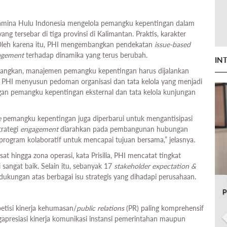
amina Hulu Indonesia mengelola pemangku kepentingan dalam
ang tersebar di tiga provinsi di Kalimantan. Praktis, karakter
 Oleh karena itu, PHI mengembangkan pendekatan
issue-based
agement
terhadap dinamika yang terus berubah.
IN
nerangkan, manajemen pemangku kepentingan harus dijalankan
i, PHI menyusun pedoman organisasi dan tata kelola yang menjadi
gan pemangku kepentingan eksternal dan tata kelola kunjungan
e
pemangku kepentingan juga diperbarui untuk mengantisipasi
trategi
engagement
diarahkan pada pembangunan hubungan
program kolaboratif untuk mencapai tujuan bersama,” jelasnya.
sat hingga zona operasi, kata Prisilia, PHI mencatat tingkat
sangat baik. Selain itu, sebanyak 17
stakeholder expectation &
ukungan atas berbagai isu strategis yang dihadapi perusahaan.
P
tisi kinerja kehumasan/
public relations
(PR) paling komprehensif
apresiasi kinerja komunikasi instansi pemerintahan maupun