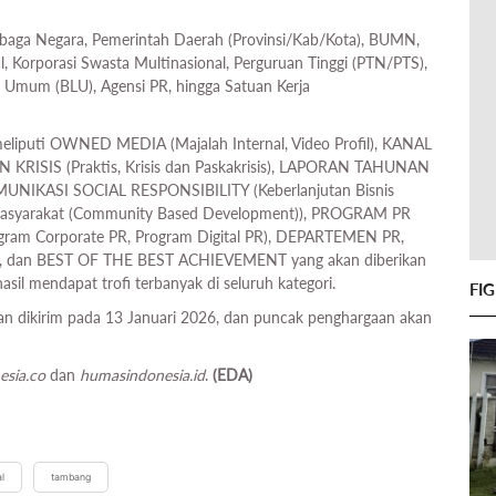
mbaga Negara, Pemerintah Daerah (Provinsi/Kab/Kota), BUMN,
Korporasi Swasta Multinasional, Perguruan Tinggi (PTN/PTS),
Umum (BLU), Agensi PR, hingga Satuan Kerja
meliputi OWNED MEDIA (Majalah Internal, Video Profil), KANAL
N KRISIS (Praktis, Krisis dan Paskakrisis), LAPORAN TAHUNAN
OMUNIKASI SOCIAL RESPONSIBILITY (Keberlanjutan Bisnis
n Masyarakat (Community Based Development)), PROGRAM PR
gram Corporate PR, Program Digital PR), DEPARTEMEN PR,
), dan BEST OF THE BEST ACHIEVEMENT yang akan diberikan
sil mendapat trofi terbanyak di seluruh kategori.
FI
n dikirim pada 13 Januari 2026, dan puncak penghargaan akan
esia.co
dan
humasindonesia.id
.
(EDA)
l
tambang