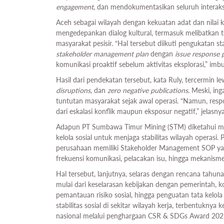
engagement
, dan mendokumentasikan seluruh interaksi
Aceh sebagai wilayah dengan kekuatan adat dan nilai 
mengedepankan dialog kultural, termasuk melibatkan 
masyarakat pesisir. “Hal tersebut diikuti pengukatan s
stakeholder management plan
dengan
issue response 
komunikasi proaktif sebelum aktivitas eksplorasi,” imb
Hasil dari pendekatan tersebut, kata Ruly, tercermin l
disruptions
, dan
zero negative publications
. Meski, in
tuntutan masyarakat sejak awal operasi. “Namun, res
dari eskalasi konflik maupun eksposur negatif,” jelasnya
Adapun PT Sumbawa Timur Mining (STM) diketahui
kelola sosial untuk menjaga stabilitas wilayah operasi
perusahaan memiliki Stakeholder Management SOP ya
frekuensi komunikasi, pelacakan isu, hingga mekanisme
Hal tersebut, lanjutnya, selaras dengan rencana tahun
mulai dari keselarasan kebijakan dengan pemerintah, ko
pemantauan risiko sosial, hingga penguatan tata kelola
stabilitas sosial di sekitar wilayah kerja, terbentukn
nasional melalui penghargaan CSR & SDGs Award 2025