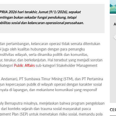
PRIA 2026 hari terakhir, Jumat (9/1/2026), sepakat
ingan bukan sekadar fungsi pendukung, tetapi
abilitas sosial dan kelancaran operasional perusahaan.
A
dan pertambangan, kelancaran operasi tidak semata ditentukan
pi juga oleh kualitas hubungan dengan para pemangku
nsitivitas wilayah, serta dinamika politik dan komunitas,
, terukur, dan berkelanjutan. Hal tersebut yang menjadi sorotan
kategori
Public Affairs
sub-kategori Stakeholder Management
th Andaman), PT Sumbawa Timur Mining (STM), dan PT Pertamina
 kepercayaan publik di wilayah operasi dengan karakter sosial
nyata di lapangan, dan mekanisme komunikasi yang responsif
uly Bernaputra misalnya, menjelaskan bahwa program pengelolaan
dari konteks sejarah dan trauma sosial masyarakat pasca
CE
gagement Plan (SEP) untuk memetakan risiko sosial, memandu pola