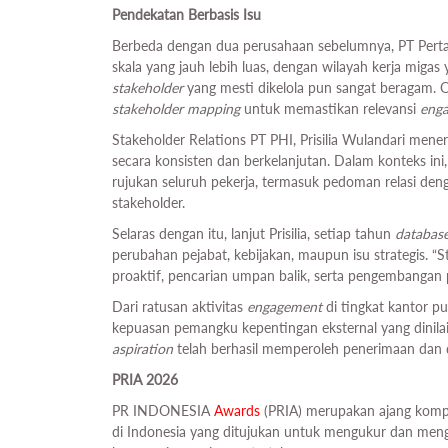
Pendekatan Berbasis Isu
Berbeda dengan dua perusahaan sebelumnya, PT Pert
skala yang jauh lebih luas, dengan wilayah kerja migas y
stakeholder
yang mesti dikelola pun sangat beragam.
stakeholder mapping
untuk memastikan relevansi
eng
Stakeholder Relations PT PHI, Prisilia Wulandari me
secara konsisten dan berkelanjutan. Dalam konteks in
rujukan seluruh pekerja, termasuk pedoman relasi den
stakeholder.
Selaras dengan itu, lanjut Prisilia, setiap tahun
databas
perubahan pejabat, kebijakan, maupun isu strategis. “S
proaktif, pencarian umpan balik, serta pengembangan 
Dari ratusan aktivitas
engagement
di tingkat kantor pu
kepuasan pemangku kepentingan eksternal yang dinilai 
aspiration
telah berhasil memperoleh penerimaan dan d
PRIA 2026
PR INDONESIA
Awards
(PRIA) merupakan ajang kompe
di Indonesia yang ditujukan untuk mengukur dan meng