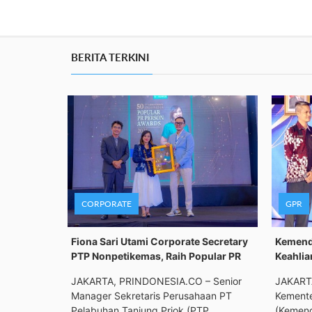
BERITA TERKINI
CORPORATE
GPR
Fiona Sari Utami Corporate Secretary
Kemenda
PTP Nonpetikemas, Raih Popular PR
Keahlia
JAKARTA, PRINDONESIA.CO – Senior
JAKART
Manager Sekretaris Perusahaan PT
Kemente
Pelabuhan Tanjung Priok (PTP
(Kemend