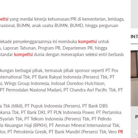
etisi
yang menilai kinerja kehumasan/PR di kementerian, lembaga,
ltinasional, BUMN, anak usaha BUMN, BUMD, hingga perguruan
IN
tu dekade penyelenggaraannya ini membuka
kompetisi
untuk
is, Laporan Tahunan, Program PR, Departemen PR, hingga
 standar
kompetisi
dunia dengan menerapkan seleksi entri berbasis
kungan berbagai pihak, termasuk pihak sponsor seperti PT Pos
International Tbk, PT Bank Rakyat Indonesia (Persero) Tbk, PT
ro), Wings Group Indonesia, Indosat Ooredoo Hutchison,
T Permodalan Nasional Madani, PT Chandra Asri Pacific Tbk, PT
 Tbk (blibli), PT Pupuk Indonesia (Persero), PT Bank DBS
akarsa Tbk, PT Bank DKI, PT PLN Indonesia Power, PT Pertamina
P
yariah Tbk, PT Telkom Indonesia (Persero) Tbk, PT Pelindo
ola Keuangan Haji (BPKH), PT Amman Mineral Internasional Tbk,
or, PT Petrokimia Gresik, PT Bank Mandiri (Persero) Tbk, Vero
PR