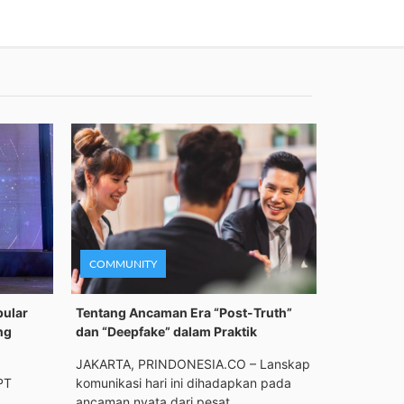
COMMUNITY
pular
Tentang Ancaman Era “Post-Truth”
ng
dan “Deepfake” dalam Praktik
JAKARTA, PRINDONESIA.CO – Lanskap
PT
komunikasi hari ini dihadapkan pada
ancaman nyata dari pesat