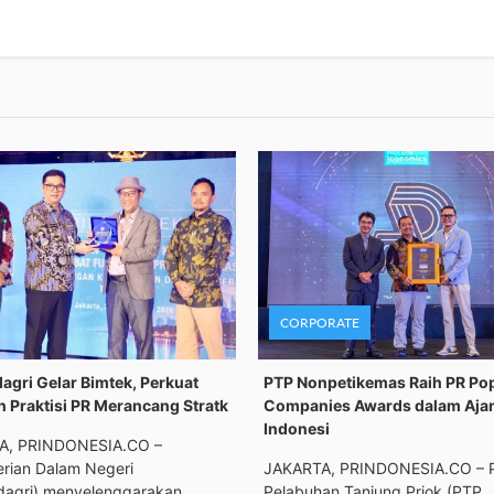
CORPORATE
gri Gelar Bimtek, Perkuat
PTP Nonpetikemas Raih PR Po
n Praktisi PR Merancang Stratk
Companies Awards dalam Aja
Indonesi
A, PRINDONESIA.CO –
rian Dalam Negeri
JAKARTA, PRINDONESIA.CO – 
agri) menyelenggarakan
Pelabuhan Tanjung Priok (PTP