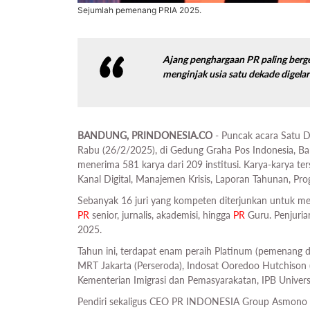
Sejumlah pemenang PRIA 2025.
Ajang penghargaan PR paling ber
menginjak usia satu dekade digelar
BANDUNG, PRINDONESIA.CO
- Puncak acara Satu 
Rabu (26/2/2025), di Gedung Graha Pos Indonesia, B
menerima 581 karya dari 209 institusi. Karya-karya te
Kanal Digital, Manajemen Krisis, Laporan Tahunan, P
Sebanyak 16 juri yang kompeten diterjunkan untuk men
PR
senior, jurnalis, akademisi, hingga
PR
Guru. Penjuria
2025.
Tahun ini, terdapat enam peraih Platinum (pemenang d
MRT Jakarta (Perseroda), Indosat Ooredoo Hutchison (I
Kementerian Imigrasi dan Pemasyarakatan, IPB Universi
Pendiri sekaligus CEO PR INDONESIA Group Asmono 