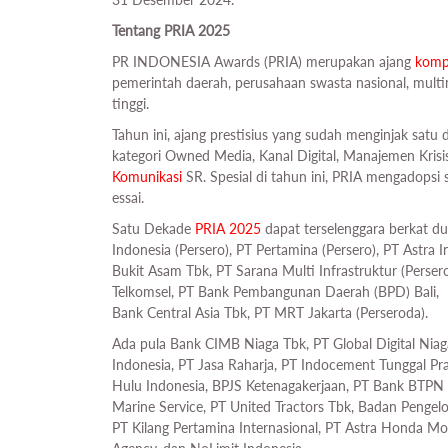
Tentang PRIA 2025
PR INDONESIA Awards (PRIA) merupakan ajang
komp
pemerintah daerah, perusahaan swasta nasional, mu
tinggi.
Tahun ini, ajang prestisius yang sudah menginjak sa
kategori Owned Media, Kanal Digital, Manajemen Kris
Komunikasi
SR. Spesial di tahun ini, PRIA mengadopsi
essai.
Satu Dekade
PRIA 2025
dapat terselenggara berkat du
Indonesia (Persero), PT Pertamina (Persero), PT Astra 
Bukit Asam Tbk, PT Sarana Multi Infrastruktur (Perse
Telkomsel, PT Bank Pembangunan Daerah (BPD) Bali, P
Bank Central Asia Tbk, PT MRT Jakarta (Perseroda).
Ada pula Bank CIMB Niaga Tbk, PT Global Digital Niaga
Indonesia, PT Jasa Raharja, PT Indocement Tunggal Pr
Hulu Indonesia, BPJS Ketenagakerjaan, PT Bank BTPN S
Marine Service, PT United Tractors Tbk, Badan Pengel
PT Kilang Pertamina Internasional, PT Astra Honda Mot