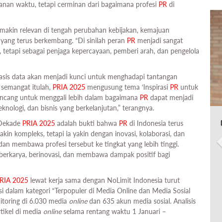
anan waktu, tetapi cerminan dari bagaimana profesi
PR
di
makin relevan di tengah perubahan kebijakan, kemajuan
k yang terus berkembang. “Di sinilah peran
PR
menjadi sangat
, tetapi sebagai penjaga kepercayaan, pemberi arah, dan pengelola
rbasis data akan menjadi kunci untuk menghadapi tantangan
 semangat itulah,
PRIA 2025
mengusung tema ‘Inspirasi
PR
untuk
rancang untuk menggali lebih dalam bagaimana
PR
dapat menjadi
nologi, dan bisnis yang berkelanjutan,” terangnya.
 Dekade
PRIA 2025
adalah bukti bahwa
PR
di Indonesia terus
n kompleks, tetapi ia yakin dengan inovasi, kolaborasi, dan
n membawa profesi tersebut ke tingkat yang lebih tinggi.
s berkarya, berinovasi, dan membawa dampak positif bagi
RIA 2025
lewat kerja sama dengan NoLimit Indonesia turut
 dalam kategori “Terpopuler di Media Online dan Media Sosial
itoring di 6.030 media
online
dan 635 akun media sosial. Analisis
tikel di media
online
selama rentang waktu 1 Januari –