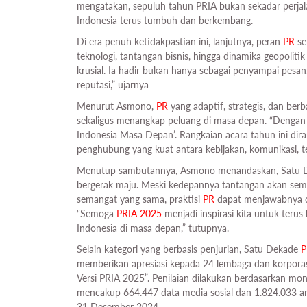
mengatakan, sepuluh tahun PRIA bukan sekadar perjal
Indonesia terus tumbuh dan berkembang.
Di era penuh ketidakpastian ini, lanjutnya, peran
PR
se
teknologi, tantangan bisnis, hingga dinamika geopoliti
krusial. Ia hadir bukan hanya sebagai penyampai pesan
reputasi,” ujarnya
Menurut Asmono,
PR
yang adaptif, strategis, dan be
sekaligus menangkap peluang di masa depan. “Dengan
Indonesia Masa Depan’. Rangkaian acara tahun ini di
penghubung yang kuat antara kebijakan, komunikasi, tek
Menutup sambutannya, Asmono menandaskan, Satu
bergerak maju. Meski kedepannya tantangan akan semaki
semangat yang sama, praktisi
PR
dapat menjawabnya da
“Semoga
PRIA 2025
menjadi inspirasi kita untuk teru
Indonesia di masa depan,” tutupnya.
Selain kategori yang berbasis penjurian, Satu Dekade
P
memberikan apresiasi kepada 24 lembaga dan korporasi
Versi PRIA 2025”. Penilaian dilakukan berdasarkan mon
mencakup 664.447 data media sosial dan 1.824.033 ar
31 Desember 2024.