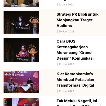
||
21 Juni 2023
Strategi PR Blibli untuk
Menjangkau Target
Audiens
||
20 Juni 2023
Cara BPJS
Ketenagakerjaan
Merancang “Grand
Design” Komunikasi
||
19 Juni 2023
Kiat Kemenkominfo
Membuat Peta Jalan
Transformasi Digital
||
16 Juni 2023
Tak Melulu Negatif, Ini