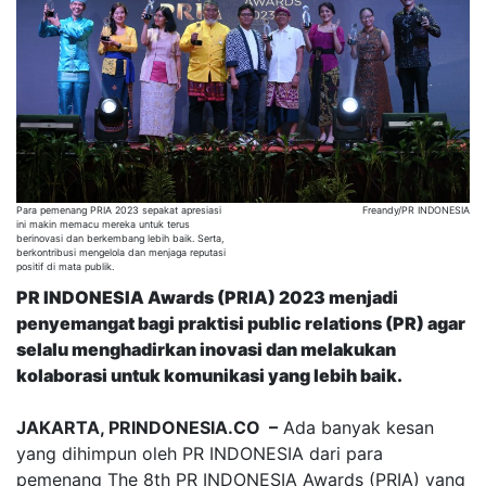
Para pemenang PRIA 2023 sepakat apresiasi
Freandy/PR INDONESIA
ini makin memacu mereka untuk terus
berinovasi dan berkembang lebih baik. Serta,
berkontribusi mengelola dan menjaga reputasi
positif di mata publik.
PR INDONESIA Awards (PRIA) 2023 menjadi
penyemangat bagi praktisi public relations (PR) agar
selalu menghadirkan inovasi dan melakukan
kolaborasi untuk komunikasi yang lebih baik.
JAKARTA, PRINDONESIA.CO –
Ada banyak kesan
yang dihimpun oleh PR INDONESIA dari para
pemenang The 8th PR INDONESIA Awards (PRIA) yang