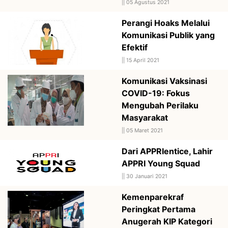
||
05 Agustus 2021
Perangi Hoaks Melalui
Komunikasi Publik yang
Efektif
||
15 April 2021
Komunikasi Vaksinasi
COVID-19: Fokus
Mengubah Perilaku
Masyarakat
||
05 Maret 2021
Dari APPRIentice, Lahir
APPRI Young Squad
||
30 Januari 2021
Kemenparekraf
Peringkat Pertama
Anugerah KIP Kategori