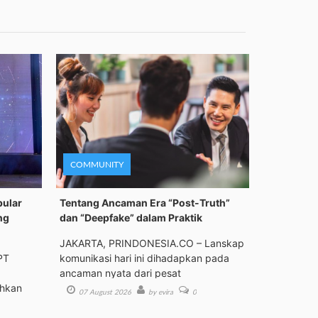
COMMUNITY
pular
Tentang Ancaman Era “Post-Truth”
ng
dan “Deepfake” dalam Praktik
JAKARTA, PRINDONESIA.CO – Lanskap
PT
komunikasi hari ini dihadapkan pada
ancaman nyata dari pesat
ehkan
07 August 2026
by evira
0