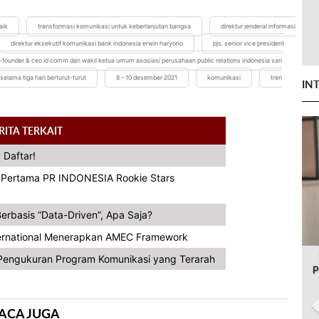
aik
transformasi komunikasi untuk keberlanjutan bangsa
direktur jenderal informasi
direktur eksekutif komunikasi bank indonesia erwin haryono
pjs. senior vice president
-founder & ceo id comm dan wakil ketua umum asosiasi perusahaan public relations indonesia sari
selama tiga hari berturut-turut
8 – 10 desember 2021
komunikasi
tren
IN
RITA TERKAIT
 Daftar!
a Pertama PR INDONESIA Rookie Stars
erbasis “Data-Driven”, Apa Saja?
ternational Menerapkan AMEC Framework
engukuran Program Komunikasi yang Terarah
P
ACA JUGA