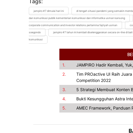
Tags:
jampiro #7 dimulai hari ini
di tengah situasi pandemi yang semakin memb
dan komunikasi publik kementerian komunikasi dan informatika usman kansong
corporate communication and investor relations pertamina fajriyah usman
co
soegondo
jampiro #7 tahun ini kembali diselenggarakan secara on-line di bali 
komunikasi
BE
1.
JAMPIRO Hadir Kembali, Yuk,
2.
Tim PROactive UI Raih Juar
Competition 2022
3.
5 Strategi Membuat Konten B
4.
Bukti Kesungguhan Astra In
5.
AMEC Framework, Panduan P
B