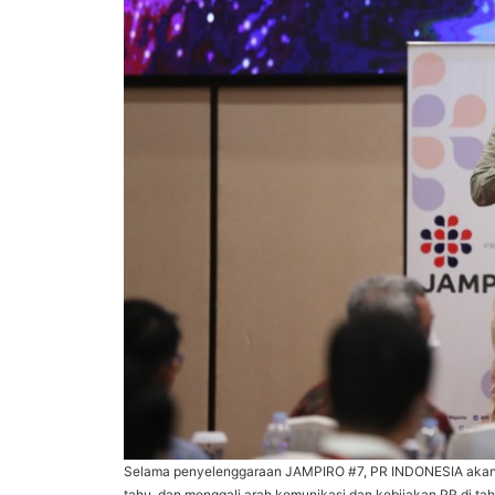
Selama penyelenggaraan JAMPIRO #7, PR INDONESIA akan 
tahu, dan menggali arah komunikasi dan kebijakan PR di ta