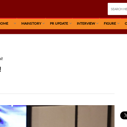
HOME
MAINSTORY
PR UPDATE
INTERVIEW
FIGURE
O
i!
!