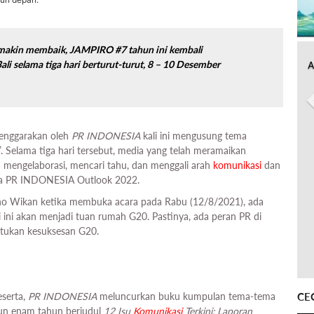
emakin membaik, JAMPIRO #7 tahun ini kembali
Bali selama tiga hari berturut-turut, 8 – 10 Desember
A
lenggarakan oleh
PR INDONESIA
kali ini mengusung tema
 Selama tiga hari tersebut, media yang telah meramaikan
 mengelaborasi, mencari tahu, dan menggali arah
komunikasi
dan
ara PR INDONESIA Outlook 2022.
Wikan ketika membuka acara pada Rabu (12/8/2021), ada
 ini akan menjadi tuan rumah G20. Pastinya, ada peran PR di
tukan kesuksesan G20.
CE
eserta,
PR INDONESIA
meluncurkan buku kumpulan tema-tema
un enam tahun berjudul
12 Isu
Komunikasi
Terkini: Laporan