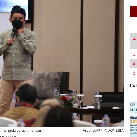
1.
2.
3.
4.
5.
EV
mengelaborasi, mencari
Freandy/PR INDONESIA
hun depan.