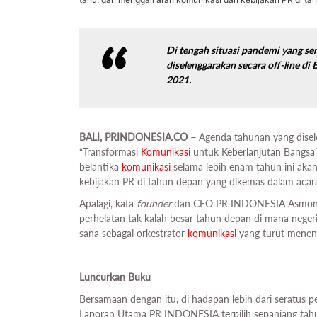
Di tengah situasi pandemi yang s
diselenggarakan secara off-line di 
2021.
BALI, PRINDONESIA.CO –
Agenda tahunan yang dise
“Transformasi
Komunikasi
untuk Keberlanjutan Bangsa”.
belantika
komunikasi
selama lebih enam tahun ini akan
kebijakan PR di tahun depan yang dikemas dalam ac
Apalagi, kata
founder
dan CEO PR INDONESIA Asmono 
perhelatan tak kalah besar tahun depan di mana negeri
sana sebagai orkestrator
komunikasi
yang turut menen
Luncurkan Buku
Bersamaan dengan itu, di hadapan lebih dari seratus p
Laporan Utama PR INDONESIA terpilih sepanjang tah