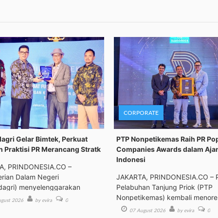
CORPORATE
gri Gelar Bimtek, Perkuat
PTP Nonpetikemas Raih PR Po
n Praktisi PR Merancang Stratk
Companies Awards dalam Aja
Indonesi
A, PRINDONESIA.CO –
rian Dalam Negeri
JAKARTA, PRINDONESIA.CO – 
agri) menyelenggarakan
Pelabuhan Tanjung Priok (PTP
an Tek
Nonpetikemas) kembali menor
gust 2026
by evira
0
pre
07 August 2026
by evira
0