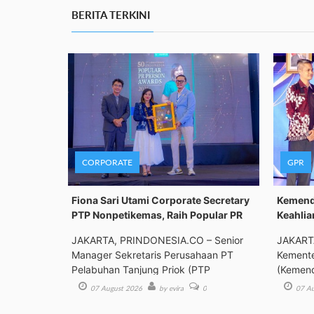
BERITA TERKINI
CORPORATE
GPR
Fiona Sari Utami Corporate Secretary
Kemenda
PTP Nonpetikemas, Raih Popular PR
Keahlia
JAKARTA, PRINDONESIA.CO – Senior
JAKART
Manager Sekretaris Perusahaan PT
Kemente
Pelabuhan Tanjung Priok (PTP
(Kemend
Bimbing
07 August 2026
by evira
0
07 Au