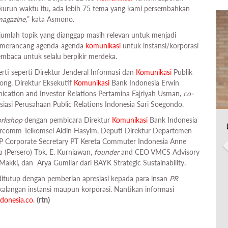
kurun waktu itu, ada lebih 75 tema yang kami persembahkan
magazine,
” kata Asmono.
mlah topik yang dianggap masih relevan untuk menjadi
m merancang agenda-agenda
komunikasi
untuk instansi/korporasi
mbaca untuk selalu berpikir merdeka.
ti seperti Direktur Jenderal Informasi dan
Komunikasi
Publik
ng, Direktur Eksekutif
Komunikasi
Bank Indonesia Erwin
ication and Investor Relations Pertamina Fajriyah Usman,
co-
i Perusahaan Public Relations Indonesia Sari Soegondo.
rkshop
dengan pembicara Direktur
Komunikasi
Bank Indonesia
comm Telkomsel Aldin Hasyim, Deputi Direktur Departemen
P Corporate Secretary PT Kereta Commuter Indonesia Anne
 (Persero) Tbk. E. Kurniawan,
founder
and CEO VMCS Advisory
Makki, dan Arya Gumilar dari BAYK Strategic Sustainability.
n ditutup dengan pemberian apresiasi kepada para insan
PR
kalangan instansi maupun korporasi. Nantikan informasi
donesia.co
.
(rtn)