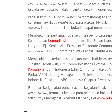
Utama Terbaik PR INDONESIA 2016 – 2021.
“Selama 
kepada pembaca baik dalam bentuk cetak maupun
e-
Pada saat itu pula
PR INDONESIA
memandang ada seju
konsumsi sekaligus
insight
bagi para praktisi PR dala
mereka. Ia berharap melalui buku ini dapat memacu pe
Membuka hari pertama, hadir sejumlah pembicara seper
Kementerian
Komunikasi
dan Informatika Usman Kanso
Haryono, Pjs. Senior Vice President Corporate Commun
founder
& CEO ID Comm dan Wakil Ketua Umum Asosias
Memasuki hari kedua, peserta akan mengikuti kelas
wo
Junanto Herdiawan, GM Communications External Cor
Komunikasi
Bank Indonesia Edhi Rahmanto Hidayat, V
Purba, VP Marketing Management PT Telkom Indonesia
Indonesia, President IABC Indonesia Chapter Elvera N 
Pada hari ketiga, atau puncak acara, kegiatan ini aka
INDONESIA
, termasuk kepada para pemimpin baik di 
selanjutnya mengenai JAMPIRO #7 hanya di
www.prin