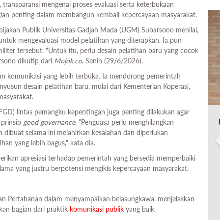
k, transparansi mengenai proses evaluasi serta keterbukaan
agian penting dalam membangun kembali kepercayaan masyarakat.
ijakan Publik Universitas Gadjah Mada (UGM) Subarsono menilai,
ntuk mengevaluasi model pelatihan yang diterapkan. Ia pun
iter tersebut. "Untuk itu, perlu desain pelatihan baru yang cocok
arsono dikutip dari
Mojok.co
, Senin (29/6/2026).
ngan komunikasi yang lebih terbuka. Ia mendorong pemerintah
usun desain pelatihan baru, mulai dari Kementerian Koperasi,
 masyarakat.
FGD) lintas pemangku kepentingan juga penting dilakukan agar
 prinsip
good governance
. "Penguasa perlu menghilangkan
 dibuat selama ini melahirkan kesalahan dan diperlukan
han yang lebih bagus," kata dia.
ikan apresiasi terhadap pemerintah yang bersedia memperbaiki
ama yang justru berpotensi mengikis kepercayaan masyarakat.
erian Pertahanan dalam menyampaikan belasungkawa, menjelaskan
an bagian dari praktik
komunikasi publik
yang baik.