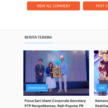
VIEW ALL COMMENT
POST 
BERITA TERKINI
CORPORATE
GPR
Fiona Sari Utami Corporate Secretary
Kemenda
PTP Nonpetikemas, Raih Popular PR
Keahlia