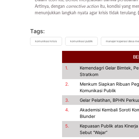
Artinya, dengan
corrective action
itu, kondisi yang me
menunjukkan langkah nyata agar krisis tidak terulang.
Tags:
komunikasi krisis
komunikasi publik
manajer koperasi desa me
BE
1.
Kemendagri Gelar Bimtek, Pe
Stratkom
2.
Menkum Siapkan Ribuan Pegaw
Komunikasi Publik
3.
Gelar Pelatihan, BPHN Perku
4.
Akademisi Kembali Soroti Kom
Blunder
5.
Kepuasan Publik atas Kinerj
Sebut “Wajar”