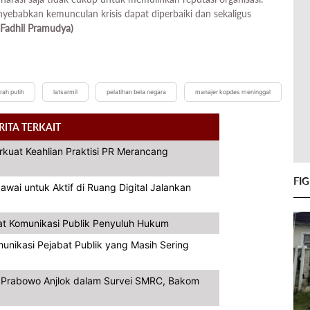
nyebabkan kemunculan krisis dapat diperbaiki dan sekaligus
(Fadhil Pramudya)
rah putih
latsarmil
pelatihan bela negara
manajer kopdes meninggal
RITA TERKAIT
rkuat Keahlian Praktisi PR Merancang
FI
ai untuk Aktif di Ruang Digital Jalankan
at Komunikasi Publik Penyuluh Hukum
unikasi Pejabat Publik yang Masih Sering
a Prabowo Anjlok dalam Survei SMRC, Bakom