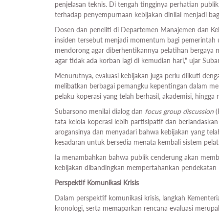
penjelasan teknis. Di tengah tingginya perhatian publi
terhadap penyempurnaan kebijakan dinilai menjadi b
Dosen dan peneliti di Departemen Manajemen dan Keb
insiden tersebut menjadi momentum bagi pemerintah u
mendorong agar diberhentikannya pelatihan bergaya mil
agar tidak ada korban lagi di kemudian hari," ujar Sub
Menurutnya, evaluasi kebijakan juga perlu diikuti de
melibatkan berbagai pemangku kepentingan dalam meny
pelaku koperasi yang telah berhasil, akademisi, hingga
Subarsono menilai dialog dan
focus group discussion
(
tata kelola koperasi lebih partisipatif dan berlandaskan
arogansinya dan menyadari bahwa kebijakan yang telah
kesadaran untuk bersedia menata kembali sistem pelati
Ia menambahkan bahwa publik cenderung akan member
kebijakan dibandingkan mempertahankan pendekatan l
Perspektif Komunikasi Krisis
Dalam perspektif komunikasi krisis, langkah Kement
kronologi, serta memaparkan rencana evaluasi merupak