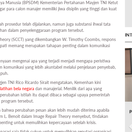
ya Manusia (BPSDM) Kementerian Pertahanan Mayjen TNI Ketut
ar para calon manajer memiliki jiwa disiplin yang tinggi dan kuat
ah prosedur telah dijalankan, namun juga substansi ihwal tata
han dalam penyelenggaraan program tersebut.
IN
n Theory (SCCT) yang dikembangkan W. Timothy Coombs, respons
mpati memang merupakan tahapan penting dalam komunikasi
anyaan mengenai apa yang terjadi menjadi mengapa peristiwa
kan komunikasi yang lebih akuntabel melalui penjelasan penyebab,
mpuh.
gjen TNI Rico Ricardo Sirait mengatakan, Kemenhan kini
latihan bela negara
dan manajerial. Menilik dari apa yang
erubahan istilah itu dapat dibaca sebagai upaya pemerintah
p program tersebut.
bahwa perubahan pesan akan lebih mudah diterima apabila
P
iam L. Benoit dalam Image Repair Theory menyebut, tindakan
i penting untuk memulihkan kepercayaan setelah krisis.
arasi saja tidak cukup untuk memulihkan reputasi organisasi.