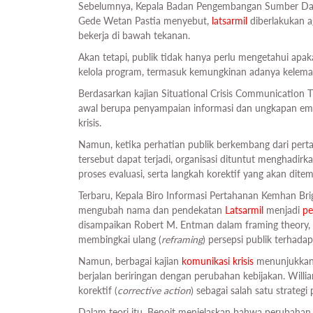
Sebelumnya, Kepala Badan Pengembangan Sumber Da
Gede Wetan Pastia menyebut,
latsarmil
diberlakukan ag
bekerja di bawah tekanan.
Akan tetapi, publik tidak hanya perlu mengetahui apak
kelola program, termasuk kemungkinan adanya kelema
Berdasarkan kajian Situational Crisis Communicatio
awal berupa penyampaian informasi dan ungkapan e
krisis.
Namun, ketika perhatian publik berkembang dari pert
tersebut dapat terjadi, organisasi dituntut menghadir
proses evaluasi, serta langkah korektif yang akan dite
Terbaru, Kepala Biro Informasi Pertahanan Kemhan Bri
mengubah nama dan pendekatan
Latsarmil
menjadi
pe
disampaikan Robert M. Entman dalam framing theory, p
membingkai ulang (
reframing
) persepsi publik terhada
Namun, berbagai kajian
komunikasi krisis
menunjukkan 
berjalan beriringan dengan perubahan kebijakan. Will
korektif (
corrective action
) sebagai salah satu strateg
Dalam teori itu, Benoit menjelaskan bahwa perubahan n