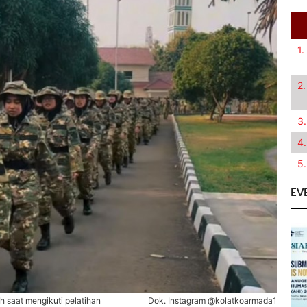
1.
2.
3.
4.
5.
EV
 saat mengikuti pelatihan
Dok. Instagram @kolatkoarmada1