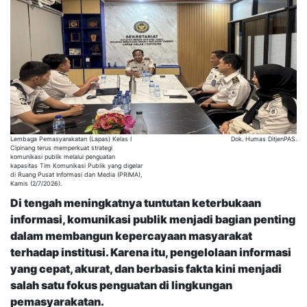
Lembaga Pemasyarakatan (Lapas) Kelas I
Dok. Humas DitjenPAS.
Cipinang terus memperkuat strategi
komunikasi publik melalui penguatan
kapasitas Tim Komunikasi Publik yang digelar
di Ruang Pusat Informasi dan Media (PRIMA),
Kamis (2/7/2026).
Di tengah meningkatnya tuntutan keterbukaan
informasi, komunikasi publik menjadi bagian penting
dalam membangun kepercayaan masyarakat
terhadap institusi. Karena itu, pengelolaan informasi
yang cepat, akurat, dan berbasis fakta kini menjadi
salah satu fokus penguatan di lingkungan
pemasyarakatan.