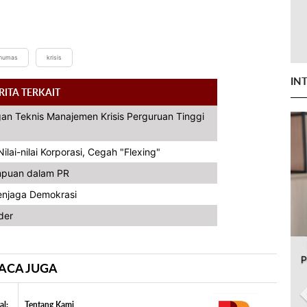
humas
krisis
IN
RITA TERKAIT
an Teknis Manajemen Krisis Perguruan Tinggi
ai-nilai Korporasi, Cegah "Flexing"
mpuan dalam PR
Menjaga Demokrasi
der
P
ACA JUGA
al:
Tentang Kami