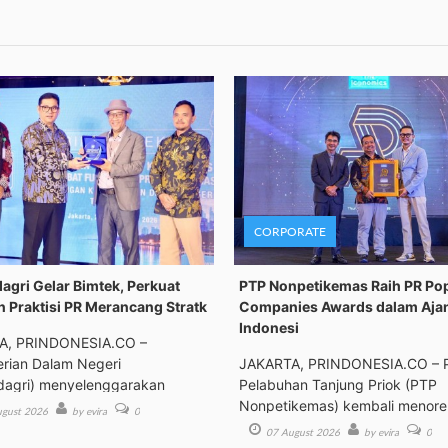
CORPORATE
gri Gelar Bimtek, Perkuat
PTP Nonpetikemas Raih PR Po
n Praktisi PR Merancang Stratk
Companies Awards dalam Aja
Indonesi
A, PRINDONESIA.CO –
rian Dalam Negeri
JAKARTA, PRINDONESIA.CO – 
agri) menyelenggarakan
Pelabuhan Tanjung Priok (PTP
an Tek
Nonpetikemas) kembali menor
gust 2026
by evira
0
pre
07 August 2026
by evira
0