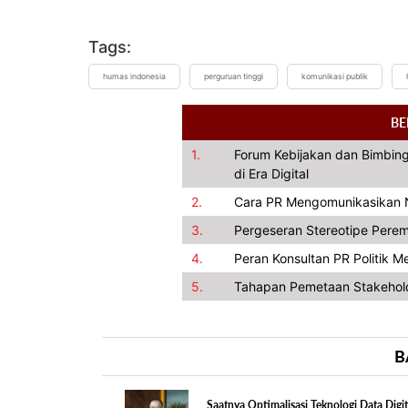
Tags:
humas indonesia
perguruan tinggi
komunikasi publik
BE
1.
Forum Kebijakan dan Bimbing
di Era Digital
2.
Cara PR Mengomunikasikan Nil
3.
Pergeseran Stereotipe Pere
4.
Peran Konsultan PR Politik 
5.
Tahapan Pemetaan Stakehol
B
Saatnya Optimalisasi Teknologi Data Digit