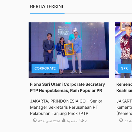
BERITA TERKINI
CORPORATE
GPR
Fiona Sari Utami Corporate Secretary
Kemenda
PTP Nonpetikemas, Raih Popular PR
Keahlia
JAKARTA, PRINDONESIA.CO – Senior
JAKART
Manager Sekretaris Perusahaan PT
Kemente
Pelabuhan Tanjung Priok (PTP
(Kemend
Bimbing
07 August 2026
by evira
0
07 Au