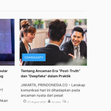
COMMUNITY
pular
Tentang Ancaman Era “Post-Truth”
ng
dan “Deepfake” dalam Praktik
JAKARTA, PRINDONESIA.CO – Lanskap
PT
komunikasi hari ini dihadapkan pada
ancaman nyata dari pesat
ehkan
07 August 2026
by evira
0