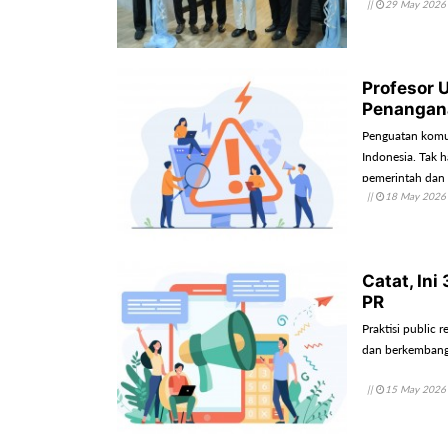
||
29 May 2026
Profesor 
Penangan
Penguatan komun
Indonesia. Tak 
pemerintah dan
||
18 May 2026
yang jelas, kon
Catat, Ini
PR
Praktisi public 
dan berkembang 
||
15 May 2026