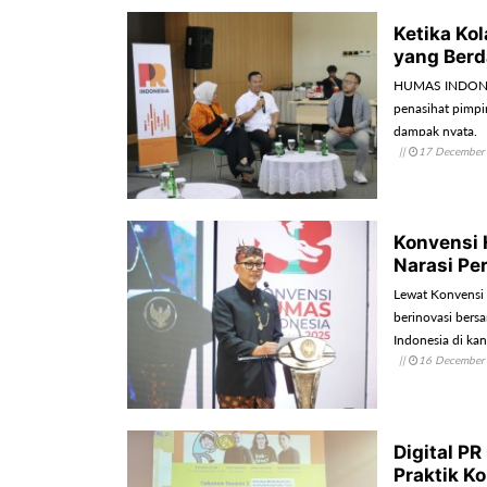
Ketika Ko
yang Ber
HUMAS INDONESI
penasihat pimpi
dampak nyata.
||
17 December
Konvensi 
Narasi Pe
Lewat Konvensi
berinovasi ber
Indonesia di kan
||
16 December
Digital P
Praktik K