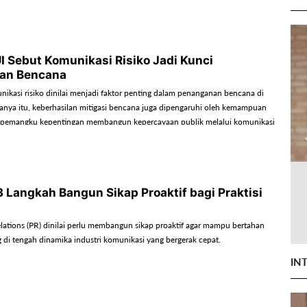
UI Sebut Komunikasi Risiko Jadi Kunci
an Bencana
ikasi risiko dinilai menjadi faktor penting dalam penanganan bencana di
hanya itu, keberhasilan mitigasi bencana juga dipengaruhi oleh kemampuan
 pemangku kepentingan membangun kepercayaan publik melalui komunikasi
sisten, dan mudah dipahami masyarakat.
 3 Langkah Bangun Sikap Proaktif bagi Praktisi
relations (PR) dinilai perlu membangun sikap proaktif agar mampu bertahan
di tengah dinamika industri komunikasi yang bergerak cepat.
IN