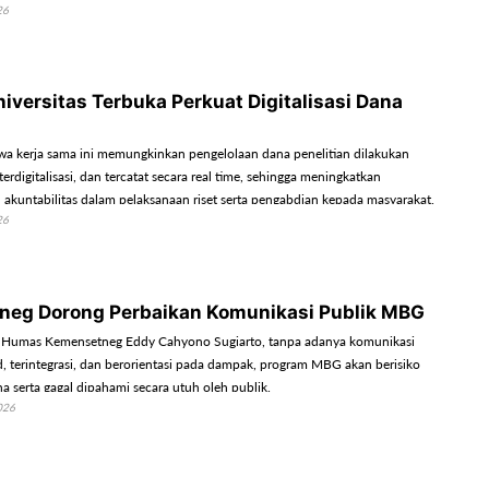
26
iversitas Terbuka Perkuat Digitalisasi Dana
a kerja sama ini memungkinkan pengelolaan dana penelitian dilakukan
terdigitalisasi, dan tercatat secara real time, sehingga meningkatkan
n akuntabilitas dalam pelaksanaan riset serta pengabdian kepada masyarakat.
26
eg Dorong Perbaikan Komunikasi Publik MBG
 Humas Kemensetneg Eddy Cahyono Sugiarto, tanpa adanya komunikasi
d, terintegrasi, dan berorientasi pada dampak, program MBG akan berisiko
a serta gagal dipahami secara utuh oleh publik.
026