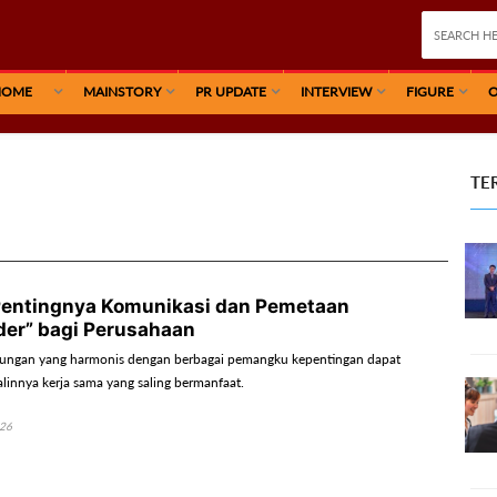
HOME
MAINSTORY
PR UPDATE
INTERVIEW
FIGURE
O
TE
entingnya Komunikasi dan Pemetaan
der” bagi Perusahaan
bungan yang harmonis dengan berbagai pemangku kepentingan dapat
linnya kerja sama yang saling bermanfaat.
026