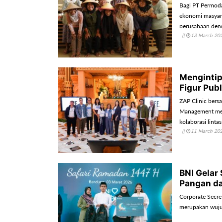
Bagi PT Permod
ekonomi masyara
perusahaan deng
||
13 March 20
Mengintip
Figur Publ
ZAP Clinic bersa
Management menj
kolaborasi linta
||
11 March 20
kecantikan dem
BNI Gelar
Pangan d
Corporate Secre
merupakan wujud