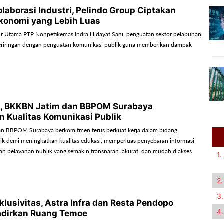
laborasi Industri, Pelindo Group Ciptakan
konomi yang Lebih Luas
r Utama PTP Nonpetikemas Indra Hidayat Sani, penguatan sektor pelabuhan
beriringan dengan penguatan komunikasi publik guna memberikan dampak
i, BKKBN Jatim dan BBPOM Surabaya
n Kualitas Komunikasi Publik
n BBPOM Surabaya berkomitmen terus perkuat kerja dalam bidang
ik demi meningkatkan kualitas edukasi, memperluas penyebaran informasi
n pelayanan publik yang semakin transparan, akurat, dan mudah diakses
1.
 Jawa Timur.
2.
3.
klusivitas, Astra Infra dan Resta Pendopo
4.
dirkan Ruang Temoe