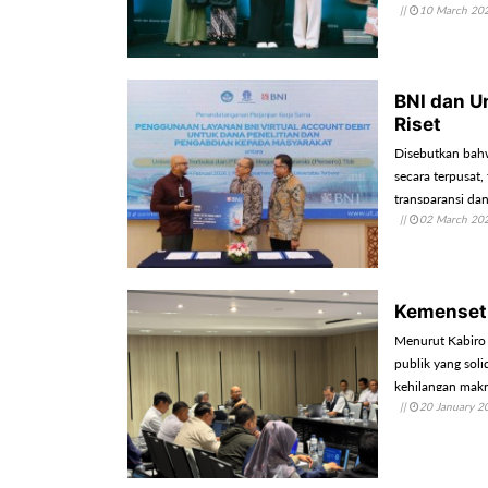
||
10 March 20
BNI dan Un
Riset
Disebutkan bahw
secara terpusat, 
transparansi da
||
02 March 20
Kemensetn
Menurut Kabiro
publik yang soli
kehilangan makn
||
20 January 2