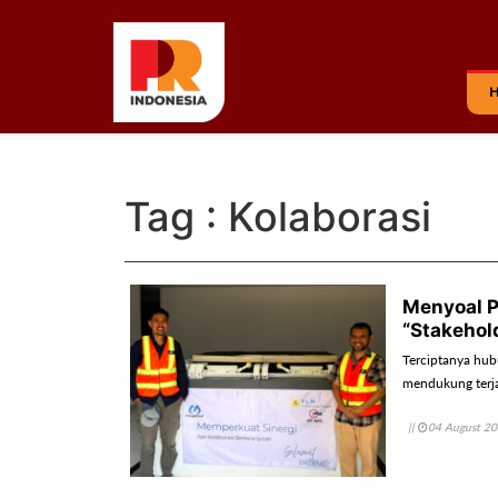
Tag : Kolaborasi
Menyoal P
“Stakehol
Terciptanya hu
mendukung terja
||
04 August 2