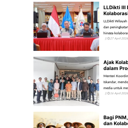
LLDikti I
Kolaboras
LLDikti Wilayah
dan peningkatan
hingga kolaborasi
||
27 April 2026
Ajak Kola
dalam Pr
Menteri Koordi
Iskandar, mendo
media untuk me
||
16 April 2026
demokrasi.
Bagi PNM,
dan Kolab