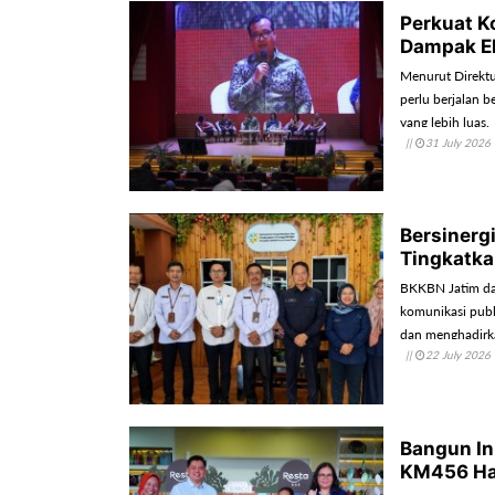
Perkuat Ko
Dampak E
Menurut Direktu
perlu berjalan 
yang lebih luas.
||
31 July 2026
Bersinerg
Tingkatka
BKKBN Jatim da
komunikasi publ
dan menghadirka
||
22 July 2026
oleh masyarakat
Bangun In
KM456 Ha