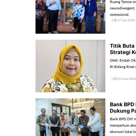
Ruang Temoe me
neurodivergent,
operasional.
||
17 July 2026
Titik But
Strategi 
Oleh: Endah Okt
RI Bidang Riset
||
23 June 2026
Bank BPD 
Dukung P
Bank BPD DIY m
memperluas aks
ekonomi lokal b