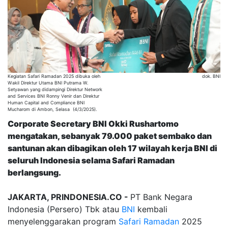
Kegiatan Safari Ramadan 2025 dibuka oleh
dok. BNI
Wakil Direktur Utama BNI Putrama W.
Setyawan yang didampingi Direktur Network
and Services BNI Ronny Venir dan Direktur
Human Capital and Compliance BNI
Mucharom di Ambon, Selasa (4/3/2025).
Corporate Secretary BNI Okki Rushartomo
mengatakan, sebanyak 79.000 paket sembako dan
santunan akan dibagikan oleh 17 wilayah kerja BNI di
seluruh Indonesia selama Safari Ramadan
berlangsung.
JAKARTA, PRINDONESIA.CO -
PT Bank Negara
Indonesia (Persero) Tbk atau
BNI
kembali
menyelenggarakan program
Safari Ramadan
2025