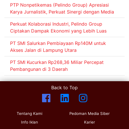
PTP Nonpetikemas (Pelindo Group) Apresiasi
Karya Jurnalistik, Perkuat Sinergi dengan Media
Perkuat Kolaborasi Industri, Pelindo Group
Ciptakan Dampak Ekonomi yang Lebih Luas
PT SMI Salurkan Pembiayaan Rp140M untuk
Akses Jalan di Lampung Utara
PT SMI Kucurkan Rp268,36 Miliar Percepat
Pembangunan di 3 Daerah
Back to Top
Tentang Kami
Pedoman Media Siber
Info Iklan
Karier