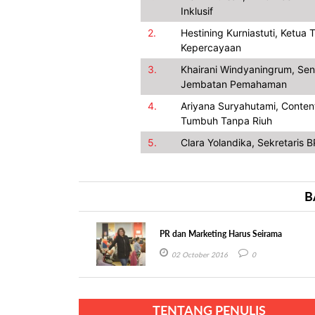
Inklusif
2.
Hestining Kurniastuti, Ketu
Kepercayaan
3.
Khairani Windyaningrum, Se
Jembatan Pemahaman
4.
Ariyana Suryahutami, Conten
Tumbuh Tanpa Riuh
5.
Clara Yolandika, Sekretaris 
B
PR dan Marketing Harus Seirama
02 October 2016
0
TENTANG PENULIS