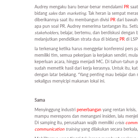
Audrey mengaku baru benar-benar mendalami
PR
saat
bidang
sales
dan
marketing
. Tak heran ia sempat mera
diberikannya saat itu membangun divisi
PR
dari bawah
apa pun soal PR. Audrey menerima tantangan itu. Seti
stakeholders
, belajar, bertemu, dan berdiskusi denga
melanjutkan pendidikan strata dua di bidang
PR
di LSP
Ia terkenang ketika harus menggelar konferensi pers 
memiliki tim, semua pekerjaan ia kerjakan sendiri, mu
keperluan acara, hingga menjadi MC. Di tahun-tahun per
sudah memetik hasil dari kerja kerasnya. Untuk itu, ka
dengan latar belakang. “Yang penting mau belajar da
sekaligus menyicipi makanan lokal ini.
Sama
Menyinggung industri
penerbangan
yang rentan krisis
mampu merespons dan menangani insiden, lalu menjela
Di samping itu, perusahaan wajib memiliki
crisis
commu
communication
training
yang dilakukan secara berkal