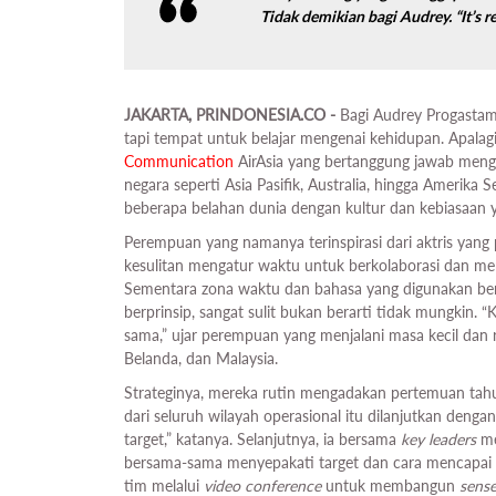
Tidak demikian bagi Audrey. “
It’s 
JAKARTA, PRINDONESIA.CO -
Bagi Audrey Progastam
tapi tempat untuk belajar mengenai kehidupan. Apalagi
Communication
AirAsia yang bertanggung jawab men
negara seperti Asia Pasifik, Australia, hingga Amerika
beberapa belahan dunia dengan kultur dan kebiasaan ya
Perempuan yang namanya terinspirasi dari aktris yang
kesulitan mengatur waktu untuk berkolaborasi dan mend
Sementara zona waktu dan bahasa yang digunakan berbe
berprinsip, sangat sulit bukan berarti tidak mungkin.
sama,” ujar perempuan yang menjalani masa kecil dan r
Belanda, dan Malaysia.
Strateginya, mereka rutin mengadakan pertemuan tahua
dari seluruh wilayah operasional itu dilanjutkan denga
target,” katanya. Selanjutnya, ia bersama
key leaders
me
bersama-sama menyepakati target dan cara mencapai ke
tim melalui
video conference
untuk membangun
sense