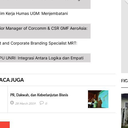
a Tim Kerja Humas UGM: Menjembatani
nior Manager of Corcomm & CSR GMF AeroAsia:
t and Corporate Branding Specialist MRT:
BPU UNRI: Integrasi Antara Logika dan Empati
ACA JUGA
FI
PR, Dakwah, dan Keberlanjutan Bisnis
28 March 2019
0