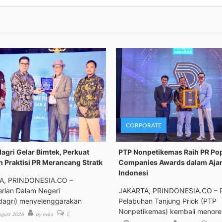
CORPORATE
gri Gelar Bimtek, Perkuat
PTP Nonpetikemas Raih PR Po
n Praktisi PR Merancang Stratk
Companies Awards dalam Aja
Indonesi
A, PRINDONESIA.CO –
rian Dalam Negeri
JAKARTA, PRINDONESIA.CO – 
agri) menyelenggarakan
Pelabuhan Tanjung Priok (PTP
an Tek
Nonpetikemas) kembali menor
gust 2026
by evira
0
pre