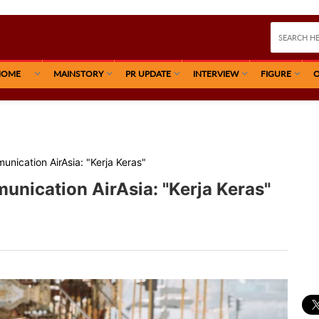
HOME
MAINSTORY
PR UPDATE
INTERVIEW
FIGURE
O
nication AirAsia: "Kerja Keras"
nication AirAsia: "Kerja Keras"