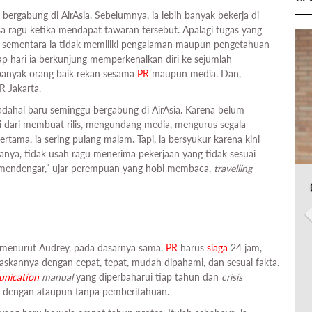
 bergabung di AirAsia. Sebelumnya, ia lebih banyak bekerja di
sa ragu ketika mendapat tawaran tersebut. Apalagi tugas yang
 sementara ia tidak memiliki pengalaman maupun pengetahuan
ap hari ia berkunjung memperkenalkan diri ke sejumlah
n banyak orang baik rekan sesama
PR
maupun media. Dan,
R Jakarta.
padahal baru seminggu bergabung di AirAsia. Karena belum
lai dari membuat rilis, mengundang media, mengurus segala
tama, ia sering pulang malam. Tapi, ia bersyukur karena kini
tanya, tidak usah ragu menerima pekerjaan yang tidak sesuai
n mendengar,” ujar perempuan yang hobi membaca,
travelling
, menurut Audrey, pada dasarnya sama.
PR
harus
siaga
24 jam,
skannya dengan cepat, tepat, mudah dipahami, dan sesuai fakta.
nication
manual
yang diperbaharui tiap tahun dan
crisis
a, dengan ataupun tanpa pemberitahuan.