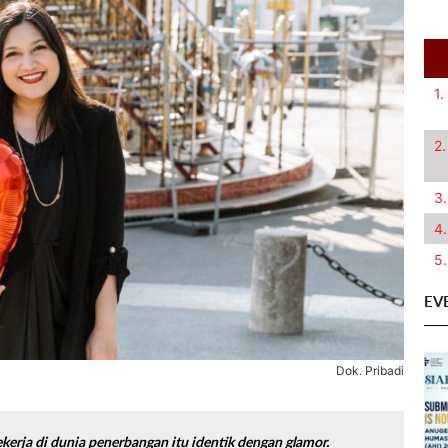
1.
2.
3.
4.
5.
EV
Dok. Pribadi
erja di dunia penerbangan itu identik dengan glamor.