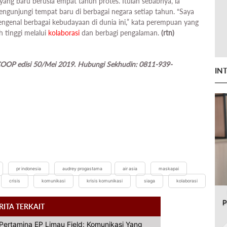
ang baru berusia empat tahun protes. Itulah sebabnya, ia
ngunjungi tempat baru di berbagai negara setiap tahun. “Saya
ngenal berbagai kebudayaan di dunia ini,” kata perempuan yang
h tinggi melalui
kolaborasi
dan berbagi pengalaman.
(rtn)
OOP edisi 50/Mei 2019
.
Hubungi Sekhudin: 0811-939-
IN
pr indonesia
audrey progastama
air asia
maskapai
crisis
komunikasi
krisis komunikasi
siaga
kolaborasi
P
RITA TERKAIT
T Pertamina EP Limau Field: Komunikasi Yang