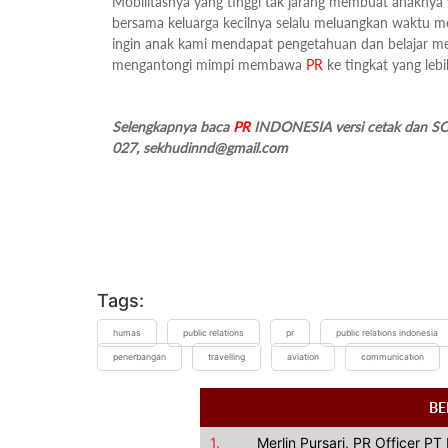
Mobilitasnya yang tinggi tak jarang membuat anaknya y
bersama keluarga kecilnya selalu meluangkan waktu me
ingin anak kami mendapat pengetahuan dan belajar me
mengantongi mimpi membawa
PR
ke tingkat yang lebi
Selengkapnya baca
PR
INDONESIA versi cetak dan SC
027,
sekhudinnd@gmail.com
Tags:
humas
public relations
pr
public relations indonesia
penerbangan
travelling
aviation
communication
BE
1.
Merlin Pursari, PR Officer P