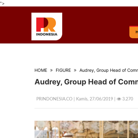
">
HOME
FIGURE
Audrey, Group Head of Commu
Audrey, Group Head of Commu
PRINDONESIA.CO | Kamis,
27/06/2019 |
3.270