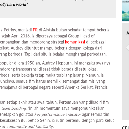
really hard work!”
a Petriny, menjadi
PR
di AirAsia bukan sekadar tempat bekerja,
A
 sejak April 2016, ia dipercaya sebagai Group Head of
gembangkan dan mendorong strategi
komunikasi
di berbagai
 Serikat. Audrey dituntut mampu bekerja dengan kolega dari
ng berbeda. Tapi, dari situ ia belajar menghargai perbedaan.
 populer di era 1950-an, Audrey Hepburn, ini mengaku awalnya
orong transparansi di saat tidak berada di satu lokasi.
da, serta bekerja tatap muka terbilang jarang. Namun, ia
 “Kuncinya, semua tim harus memiliki semangat dan misi yang
emajanya di berbagai negara seperti Amerika Serikat, Prancis,
n setiap akhir atau awal tahun. Pertemuan yang dihadiri tim
n
team bonding
. “Inilah momentum saya mengomunikasikan
netapkan gol atau
key performance indicator
agar semua tim
suksesan itu. Setiap Senin, ia rutin bertemu dengan para ketua
 of community and familiarity.
CE