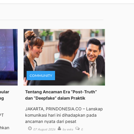
COMMUNITY
pular
Tentang Ancaman Era “Post-Truth”
ng
dan “Deepfake” dalam Praktik
JAKARTA, PRINDONESIA.CO – Lanskap
PT
komunikasi hari ini dihadapkan pada
ancaman nyata dari pesat
ehkan
07 August 2026
by evira
0