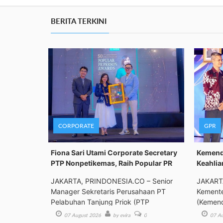
BERITA TERKINI
CORPORATE
GPR
Fiona Sari Utami Corporate Secretary
Kemenda
PTP Nonpetikemas, Raih Popular PR
Keahlia
JAKARTA, PRINDONESIA.CO – Senior
JAKART
Manager Sekretaris Perusahaan PT
Kemente
Pelabuhan Tanjung Priok (PTP
(Kemend
Bimbing
07 August 2026
by evira
0
07 Au