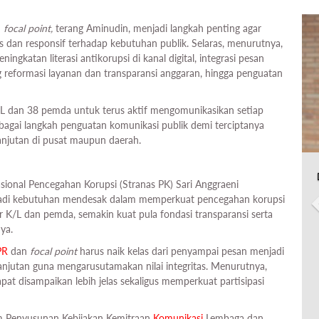
n
focal point,
terang Aminudin, menjadi langkah penting agar
s dan responsif terhadap kebutuhan publik. Selaras, menurutnya,
ningkatan literasi antikorupsi di kanal digital, integrasi pesan
g reformasi layanan dan transparansi anggaran, hingga penguatan
 dan 38 pemda untuk terus aktif mengomunikasikan setiap
ebagai langkah penguatan komunikasi publik demi terciptanya
anjutan di pusat maupun daerah.
ional Pencegahan Korupsi (Stranas PK) Sari Anggraeni
njadi kebutuhan mendesak dalam memperkuat pencegahan korupsi
ar K/L dan pemda, semakin kuat pula fondasi transparansi serta
ya.
PR
dan
focal point
harus naik kelas dari penyampai pesan menjadi
lanjutan guna mengarusutamakan nilai integritas. Menurutnya,
pat disampaikan lebih jelas sekaligus memperkuat partisipasi
im Penyusunan Kebijakan Kemitraan
Komunikasi
Lembaga dan