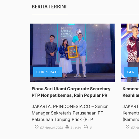
BERITA TERKINI
CORPORATE
GPR
Fiona Sari Utami Corporate Secretary
Kemenda
PTP Nonpetikemas, Raih Popular PR
Keahlia
JAKARTA, PRINDONESIA.CO – Senior
JAKART
Manager Sekretaris Perusahaan PT
Kemente
Pelabuhan Tanjung Priok (PTP
(Kemend
Bimbing
07 August 2026
by evira
0
07 Au