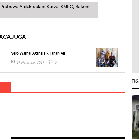
a Prabowo Anjlok dalam Survei SMRC, Bakom
ACA JUGA
Vero Warnai Agensi PR Tanah Air
19 November 2019
0
FI