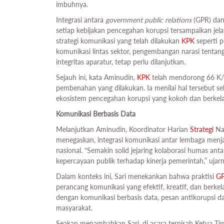
imbuhnya.
Integrasi antara
government public relations
(GPR) da
setiap kebijakan pencegahan korupsi tersampaikan jela
strategi komunikasi yang telah dilakukan
KPK
seperti pe
komunikasi lintas sektor, pengembangan narasi tentan
integritas aparatur, tetap perlu dilanjutkan.
Sejauh ini, kata Aminudin,
KPK
telah mendorong 66 K/L
pembenahan yang dilakukan. Ia menilai hal tersebut s
ekosistem pencegahan korupsi yang kokoh dan berkel
Komunikasi Berbasis Data
Melanjutkan Aminudin, Koordinator Harian
Strategi
Nas
menegaskan, integrasi komunikasi antar lembaga me
nasional. “Semakin solid jejaring kolaborasi humas ant
kepercayaan publik terhadap kinerja pemerintah,” ujarn
Dalam konteks ini, Sari menekankan bahwa praktisi
G
perancang komunikasi yang efektif, kreatif, dan berke
dengan komunikasi berbasis data, pesan antikorupsi da
masyarakat.
Seakan menambahkan Sari, di acara terpisah Ketua T