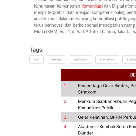
Kehumasan Kementerian
Komunikasi
dan Digital (Kom
menginterpretasi data menjadi kompetensi paling penti
adalah kunci dalam merancang komunikasi publik yang in
terus berinovasi dan berkolaborasi menciptakan ruang
Muda (KHM) Vol. 4, di Bart Artotel Thamrin, Jakarta, 
Tags:
kpk
strategi
antikorupsi
komunikasi
kolabo
BE
1.
Kemendagri Gelar Bimtek, Pe
Stratkom
2.
Menkum Siapkan Ribuan Pegaw
Komunikasi Publik
3.
Gelar Pelatihan, BPHN Perku
4.
Akademisi Kembali Soroti Kom
Blunder