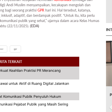
digi) Andi Muslim menyampaikan, kecakapan mengolah dan
ng bagi seorang praktisi
GPR
hari ini. Hal tersebut, katanya,
klusif, adaptif, dan berdampak positif. “Untuk itu, kita perlu
 komunikasi publik yang sehat,” ujarnya dalam acara Kelas Humas
Sabtu (22/11/2025).
(EDA)
IN
rasi
gpr
RITA TERKAIT
rkuat Keahlian Praktisi PR Merancang
ai untuk Aktif di Ruang Digital Jalankan
P
at Komunikasi Publik Penyuluh Hukum
unikasi Pejabat Publik yang Masih Sering