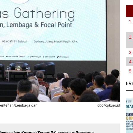
1.
2.
3.
4.
5.
EV
menterian/Lembaga dan
doc/kpk.go.id
Pencegahan Korupsi (Setnas PK) sekaligus Pelaksana