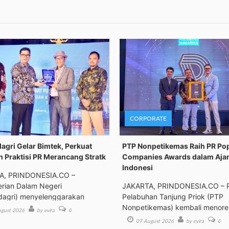
CORPORATE
gri Gelar Bimtek, Perkuat
PTP Nonpetikemas Raih PR Po
n Praktisi PR Merancang Stratk
Companies Awards dalam Aja
Indonesi
A, PRINDONESIA.CO –
rian Dalam Negeri
JAKARTA, PRINDONESIA.CO – 
agri) menyelenggarakan
Pelabuhan Tanjung Priok (PTP
an Tek
Nonpetikemas) kembali menor
gust 2026
by evira
0
pre
07 August 2026
by evira
0