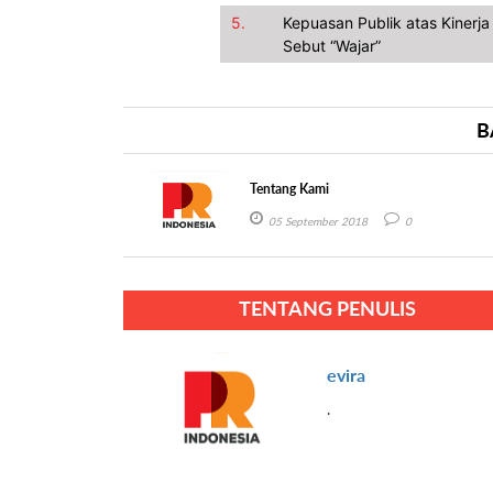
5.
Kepuasan Publik atas Kinerj
Sebut “Wajar”
B
Tentang Kami
05 September 2018
0
TENTANG PENULIS
evira
.