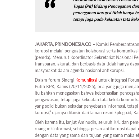
Tugas (Plt) Bidang Pencegahan da
pencegahan korupsi tidak hanya b
tetapi juga pada kekuatan tata kel
JAKARTA, PRINDONESIA.CO –
Komisi Pemberantasan
korupsi melalui penguatan kolaborasi serta komunikasi
(pemda). Menurut Koordinator Sekretariat Nasional P
transparan, akurat, dan berbasis data tidak hanya dapa
masyarakat dalam agenda nasional antikorupsi.
Dalam forum Sinergi
Komunikasi
untuk Integrasi For
Putih KPK, Kamis (20/11/2025), pria yang juga menja
itu bahkan menegaskan bahwa keberhasilan pencegaha
pengawasan, tetapi juga kekuatan tata kelola komunik
yang solid bukan sekadar penyebaran informasi, tetap
korupsi,” ujarnya dilansir dari laman resmi kpk.go.id, 
Oleh karena itu, lanjut Aminudin, seluruh K/L dan pe
ruang misinformasi, sehingga pesan antikorupsi dapat di
dengan data yang sama dan tujuan yang sama maka efe