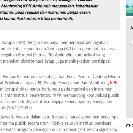
n Monitoring KPK Aminudin mengatakan, keberhasilan
ertumpu pada regulasi dan instrumen pengawasan,
ola komunikasi antarinstitusi pemerintah.
A
 Korupsi (KPK) tengah berupaya mempercepat pencegahan
 publik lintas kementerian/lembaga (K/L) dan pemerintah daerah
encegahan Korupsi (Setnas PK) Aminudin, komunikasi yang
t menekan disinformasi, tetapi juga meningkatkan partisipasi
um Humas Kementerian/Lembaga dan Focal Point di Gedung Merah
bat Pelaksana Tugas (Plt) Bidang Pencegahan dan Monitoring
KPK
n korupsi tidak hanya bertumpu pada regulasi dan instrumen
asi antarinstitusi pemerintah. “KPK memandang komunikasi publik
i instrumen strategis untuk menjaga keberlanjutan pencegahan
Kamis (20/11/2025).
mda wajib bersatu dalam satu frekuensi narasi guna mempersempit
terima publik secara utuh. “Ketika seluruh institusi berbicara
CE
ktivitas program pencegahan akan meningkat secara signifikan,”