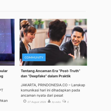
COMMUNITY
pular
Tentang Ancaman Era “Post-Truth”
ng
dan “Deepfake” dalam Praktik
JAKARTA, PRINDONESIA.CO – Lanskap
PT
komunikasi hari ini dihadapkan pada
ancaman nyata dari pesat
ehkan
07 August 2026
by evira
0