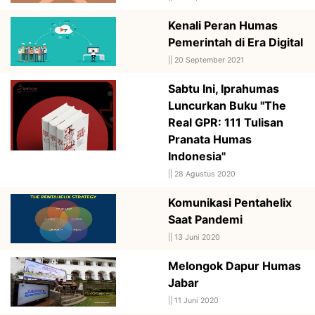
Kenali Peran Humas
Pemerintah di Era Digital
||
20 September 2021
Sabtu Ini, Iprahumas
Luncurkan Buku "The
Real GPR: 111 Tulisan
Pranata Humas
Indonesia"
||
28 Agustus 2020
Komunikasi Pentahelix
Saat Pandemi
||
13 Juni 2020
Melongok Dapur Humas
Jabar
||
11 Juni 2020