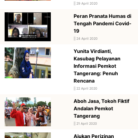
||
29 April 2020
Peran Pranata Humas di
Tengah Pandemi Covid-
19
||
24 April 2020
Yunita Virdianti,
Kasubag Pelayanan
Informasi Pemkot
Tangerang: Penuh
Rencana
||
22 April 2020
Aboh Jasa, Tokoh Fiktif
Andalan Pemkot
Tangerang
||
21 April 2020
Ajukan Perizinan