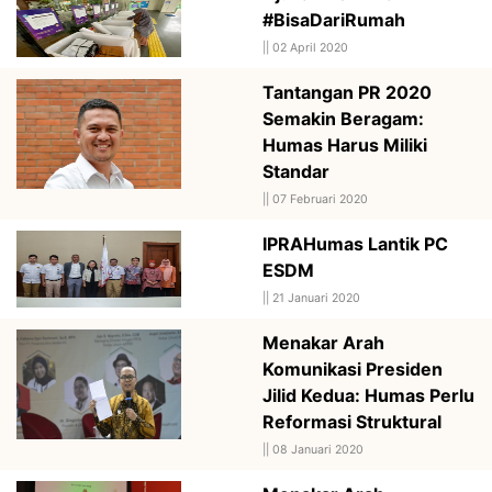
#BisaDariRumah
||
02 April 2020
Tantangan PR 2020
Semakin Beragam:
Humas Harus Miliki
Standar
||
07 Februari 2020
IPRAHumas Lantik PC
ESDM
||
21 Januari 2020
Menakar Arah
Komunikasi Presiden
Jilid Kedua: Humas Perlu
Reformasi Struktural
||
08 Januari 2020