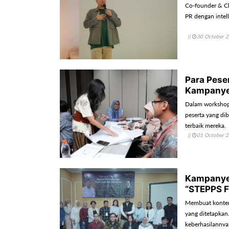
Co-founder & Ch
PR dengan intell
||
30 October 
Para Pese
Kampanye 
Dalam workshop
peserta yang di
terbaik mereka.
||
01 October 
Kampanye 
“STEPPS 
Membuat konten 
yang ditetapkan.
keberhasilannya