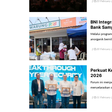
||
23 February 
BNI Integ
Bank Sam
Melalui program
anorganik bernil
||
20 February 
Perkuat K
2026
Forum ini menja
menyelaraskan st
||
11 February 