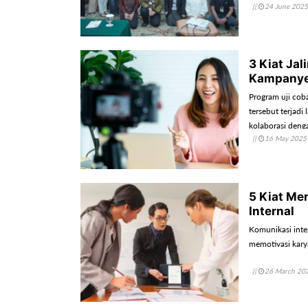
||
24 June 2025
3 Kiat Ja
Kampanye
Program uji cob
tersebut terjadi
kolaborasi denga
||
16 May 2025
5 Kiat Me
Internal
Komunikasi inte
memotivasi kary
||
26 March 20