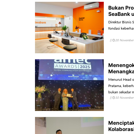
Bukan Pro
SeaBank u
Direktur Bisnis
fondasi keberhas
||
20 November
Menengok
Menangka
Menurut Head o
Pratama, keber
bukan sekadar 
||
10 November
kolektif.
Mencipta
Kolaboras