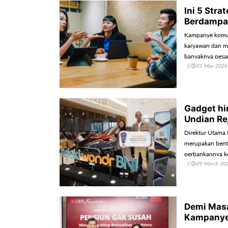
Ini 5 Str
Berdampa
Kampanye komuni
karyawan dan me
banyaknya pesan
||
01 May 2026
mendorong peru
Gadget hi
Undian Re
Direktur Utama
merupakan bent
perbankannya k
||
09 March 20
Demi Masa
Kampanye