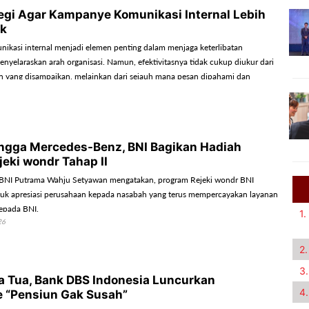
ategi Agar Kampanye Komunikasi Internal Lebih
k
kasi internal menjadi elemen penting dalam menjaga keterlibatan
nyelaraskan arah organisasi. Namun, efektivitasnya tidak cukup diukur dari
 yang disampaikan, melainkan dari sejauh mana pesan dipahami dan
bahan perilaku.
ngga Mercedes-Benz, BNI Bagikan Hadiah
jeki wondr Tahap II
 BNI Putrama Wahju Setyawan mengatakan, program Rejeki wondr BNI
uk apresiasi perusahaan kepada nasabah yang terus mempercayakan layanan
epada BNI.
1.
26
2.
3.
 Tua, Bank DBS Indonesia Luncurkan
4.
 “Pensiun Gak Susah”