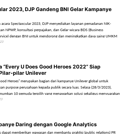
lar 2023, DJP Gandeng BNI Gelar Kampanye
n acara Spectaxcular 2023, DJP menyediakan layanan pemadanan NIK-
n NPWP, konsultasi perpajakan, dan Gelar wicara BDS (Business
rvice) dengan BNI untuk mendorong dan meningkatkan daya saing UMKM
023
 “Every U Does Good Heroes 2022” Siap
ilar-pilar Unilever
ood Heroes” merupakan bagian dari kampanye Unilever global untuk
n purpose perusahaan kepada publik secara luas. Selasa (28/3/2023),
mumkan 10 pemuda terpilih yang menawarkan solusi sekaligus menyuarakan
23
ut.
anye Daring dengan Google Analytics
s dapat memberikan wawasan dan membantu praktisi (public relations) PR