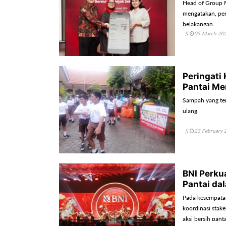
Head of Group 
mengatakan, pens
belakangan.
||
05 March 20
Peringati
Pantai Mer
Sampah yang ter
ulang.
||
23 February 
BNI Perku
Pantai d
Pada kesempatan 
koordinasi stake
aksi bersih pan