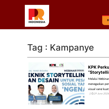
Tag : Kampanye
KPK Perku
“Storytel
Melalui Webinar
menegaskan pent
visual yang kua
||
29 June 2026