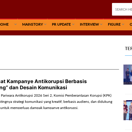
HOME
MAINSTORY
PR UPDATE
INTERVIEW
FIGURE
O
TE
at Kampanye Antikorupsi Berbasis
ling” dan Desain Komunikasi
 Pariwara Antikorupsi 2026 Seri 2, Komisi Pemberantasan Korupsi (KPK)
ingnya strategi komunikasi yang kreatif, berbasis audiens, dan didukung
t untuk memperluas dampak kampanye antikorupsi.