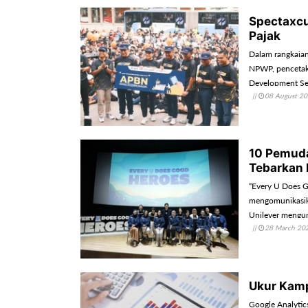
Spectaxcu
Pajak
Dalam rangkaia
NPWP, pencetaka
Development Se
||
08 August 2
secara global.
10 Pemuda
Tebarkan P
“Every U Does G
mengomunikasika
Unilever mengu
||
28 March 20
purpose terseb
Ukur Kamp
Google Analytic