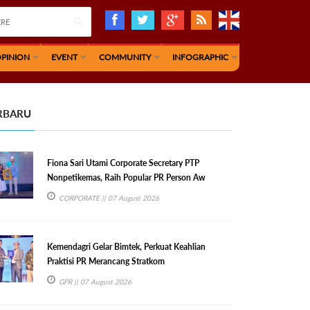
PINION
EVENT
COMMUNITY
INFOGRAPHIC
RBARU
Fiona Sari Utami Corporate Secretary PTP
Nonpetikemas, Raih Popular PR Person Aw
CORPORATE
|| 07 August 2026
Kemendagri Gelar Bimtek, Perkuat Keahlian
Praktisi PR Merancang Stratkom
GPR
|| 07 August 2026