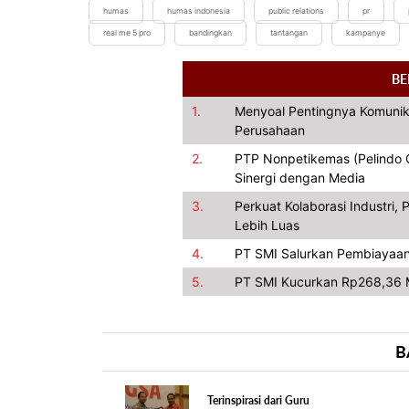
humas
humas indonesia
public relations
pr
real me 5 pro
bandingkan
tantangan
kampanye
BE
1.
Menyoal Pentingnya Komunik
Perusahaan
2.
PTP Nonpetikemas (Pelindo Gr
Sinergi dengan Media
3.
Perkuat Kolaborasi Industri
Lebih Luas
4.
PT SMI Salurkan Pembiayaan
5.
PT SMI Kucurkan Rp268,36 M
B
Terinspirasi dari Guru