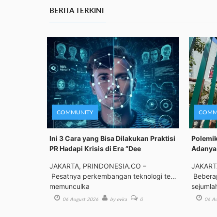
BERITA TERKINI
COMMUNITY
COMM
Ini 3 Cara yang Bisa Dilakukan Praktisi
Polemik
PR Hadapi Krisis di Era “Dee
Adanya 
JAKARTA, PRINDONESIA.CO –
JAKART
Pesatnya perkembangan teknologi telah
Beberap
memunculka
sejumla
06 August 2026
by evira
0
06 Au