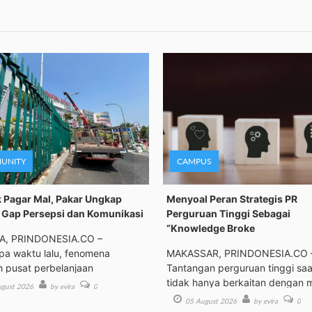
UNITY
CAMPUS
 Pagar Mal, Pakar Ungkap
Menyoal Peran Strategis PR
Gap Persepsi dan Komunikasi
Perguruan Tinggi Sebagai
“Knowledge Broke
A, PRINDONESIA.CO –
a waktu lalu, fenomena
MAKASSAR, PRINDONESIA.CO 
h pusat perbelanjaan
Tantangan perguruan tinggi saat
tidak hanya berkaitan dengan 
gust 2026
by evira
0
05 August 2026
by evira
0