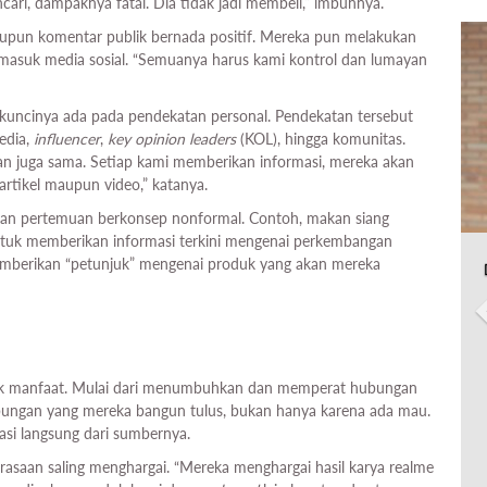
ari, dampaknya fatal. Dia tidak jadi membeli,” imbuhnya.
aupun komentar publik bernada positif. Mereka pun melakukan
rmasuk media sosial. “Semuanya harus kami kontrol dan lumayan
, kuncinya ada pada pendekatan personal. Pendekatan tersebut
edia,
influencer
,
key opinion leaders
(KOL), hingga komunitas.
an juga sama. Setiap kami memberikan informasi, mereka akan
artikel maupun video,” katanya.
kan pertemuan berkonsep nonformal. Contoh, makan siang
tuk memberikan informasi terkini mengenai perkembangan
 memberikan “petunjuk” mengenai produk yang akan mereka
nyak manfaat. Mulai dari menumbuhkan dan memperat hubungan
ungan yang mereka bangun tulus, bukan hanya karena ada mau.
si langsung dari sumbernya.
rasaan saling menghargai. “Mereka menghargai hasil karya realme