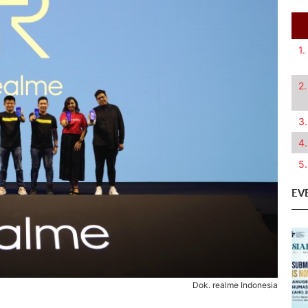
1.
2.
3.
4.
5.
EV
Dok. realme Indonesia