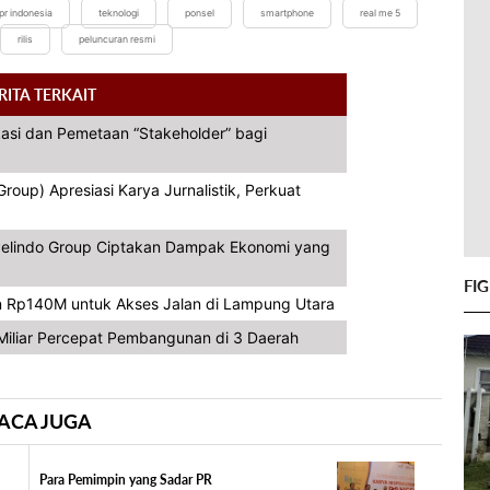
pr indonesia
teknologi
ponsel
smartphone
real me 5
rilis
peluncuran resmi
RITA TERKAIT
asi dan Pemetaan “Stakeholder” bagi
oup) Apresiasi Karya Jurnalistik, Perkuat
, Pelindo Group Ciptakan Dampak Ekonomi yang
FI
 Rp140M untuk Akses Jalan di Lampung Utara
iliar Percepat Pembangunan di 3 Daerah
ACA JUGA
Para Pemimpin yang Sadar PR