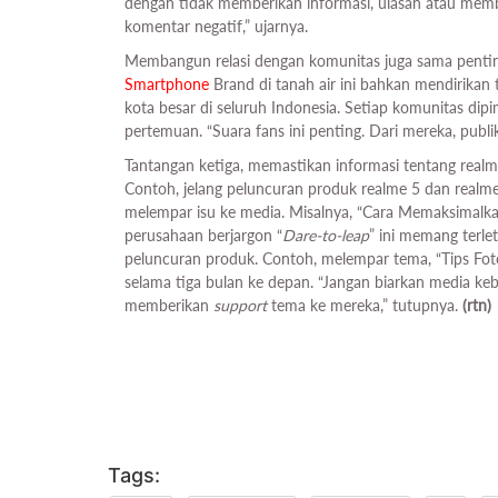
dengan tidak memberikan informasi, ulasan atau me
komentar negatif,” ujarnya.
Membangun relasi dengan komunitas juga sama pentin
Smartphone
Brand di tanah air ini bahkan mendirikan t
kota besar di seluruh Indonesia. Setiap komunitas dipi
pertemuan. “Suara fans ini penting. Dari mereka, publi
Tantangan ketiga, memastikan informasi tentang realme
Contoh, jelang peluncuran produk realme 5 dan realm
melempar isu ke media. Misalnya, “Cara Memaksimalk
perusahaan berjargon “
Dare-to-leap
” ini memang terle
peluncuran produk. Contoh, melempar tema, “Tips Fot
selama tiga bulan ke depan. “Jangan biarkan media kebi
memberikan
support
tema ke mereka,” tutupnya.
(rtn)
Tags: