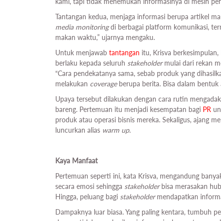
kami, tapi tidak menemukan informasinya di mesin penc
Tantangan kedua, menjaga informasi berupa artikel m
media monitoring
di berbagai platform komunikasi, te
makan waktu,” ujarnya mengaku.
Untuk menjawab
tantangan
itu, Krisva berkesimpulan
berlaku kepada seluruh
stakeholder
mulai dari rekan m
“Cara pendekatanya sama, sebab produk yang dihasilk
melakukan
coverage
berupa berita. Bisa dalam bentuk 
Upaya tersebut dilakukan dengan cara rutin mengada
bareng. Pertemuan itu menjadi kesempatan bagi
PR
un
produk atau operasi bisnis mereka. Sekaligus, ajang
luncurkan alias
warm up
.
Kaya Manfaat
Pertemuan seperti ini, kata Krisva, mengandung ba
secara emosi sehingga
stakeholder
bisa merasakan hub
Hingga, peluang bagi
stakeholder
mendapatkan informa
Dampaknya luar biasa. Yang paling kentara, tumbuh pe