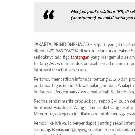
Menjadi
public relations
(PR) di s
(
smartphone
), memiliki tantangan t
JAKARTA, PRINDONESIA.CO –
Seperti yang dirasakan
ditemui
PR INDONESIA
di acara peluncuran realme 5 
setidaknya ada tiga
tantangan
yang mengemuka selam
tentang
brand
dan produk perusahaan ada di mesin pen
informasi tersebut selalu ada.
Pertama, memastikan informasi tentang
brand
dan pro
pertama. Tugas ini tidak bisa dibilang mudah. Apalagi 
berinovasi. Perkembanganya cepat sekali. Setiap bula
Realme sendiri merilis produk baru setiap 3-4 bulan se
Southeast Asia Josef Wang dalam artikel yang dikutip
Menurutnya, langkah ini dilakukan untuk menjaga pa
Kembali ke Krisva. Ia berpendapat penting sekali infor
sekarang. Kebiasaan
googling
sebelum membeli sudah u