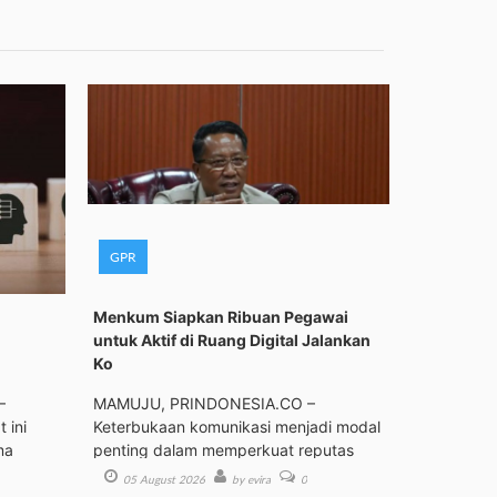
GPR
Menkum Siapkan Ribuan Pegawai
untuk Aktif di Ruang Digital Jalankan
Ko
–
MAMUJU, PRINDONESIA.CO –
 ini
Keterbukaan komunikasi menjadi modal
ma
penting dalam memperkuat reputas
05 August 2026
by evira
0