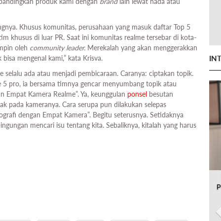
mbandingkan produk kami dengan
brand
lain lewat nada atau
gnya. Khusus komunitas, perusahaan yang masuk daftar Top 5
im khusus di luar PR. Saat ini komunitas realme tersebar di kota-
mpin oleh
community leader.
Merekalah yang akan menggerakkan
IN
k bisa mengenal kami,” kata Krisva.
 selalu ada atau menjadi pembicaraan. Caranya: ciptakan topik.
e 5 pro, ia bersama timnya gencar menyumbang topik atau
an Empat Kamera Realme”. Ya, keunggulan
ponsel
besutan
tak pada kameranya. Cara serupa pun dilakukan selepas
ografi dengan Empat Kamera”. Begitu seterusnya. Setidaknya
ngungan mencari isu tentang kita. Sebaliknya, kitalah yang harus
P