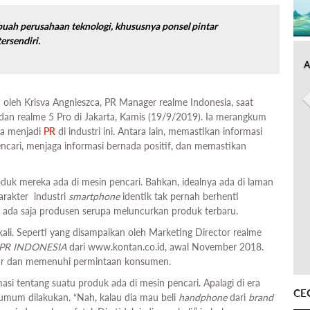
ebuah perusahaan teknologi, khususnya ponsel pintar
ersendiri.
A
 oleh Krisva Angnieszca,
PR Manager realme Indonesia, saat
dan realme 5 Pro di Jakarta, Kamis (19/9/2019). Ia merangkum
a menjadi
PR
di industri ini. Antara lain, memastikan informasi
cari, menjaga informasi bernada positif, dan memastikan
duk mereka ada di mesin pencari. Bahkan, idealnya ada di laman
karakter industri
smartphone
identik tak pernah berhenti
n, ada saja produsen serupa meluncurkan produk terbaru.
kali. Seperti yang disampaikan oleh Marketing Director realme
PR INDONESIA
dari www.kontan.co.id, awal November 2018.
sar dan memenuhi permintaan konsumen.
masi tentang suatu produk ada di mesin pencari. Apalagi di era
CE
mum dilakukan. “Nah, kalau dia mau beli
handphone
dari
brand