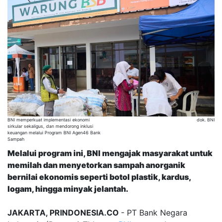
BNI memperkuat implementasi ekonomi
dok. BNI
sirkular sekaligus, dan mendorong inklusi
keuangan melalui Program BNI Agen46 Bank
Sampah
Melalui program ini, BNI mengajak masyarakat untuk
memilah dan menyetorkan sampah anorganik
bernilai ekonomis seperti botol plastik, kardus,
logam, hingga minyak jelantah.
JAKARTA, PRINDONESIA.CO
- PT Bank Negara