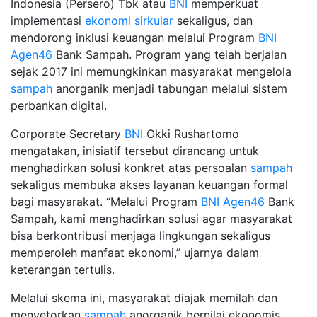
Indonesia (Persero) Tbk atau
BNI
memperkuat
implementasi
ekonomi sirkular
sekaligus, dan
mendorong inklusi keuangan melalui Program
BNI
Agen46
Bank Sampah. Program yang telah berjalan
sejak 2017 ini memungkinkan masyarakat mengelola
sampah
anorganik menjadi tabungan melalui sistem
perbankan digital.
Corporate Secretary
BNI
Okki Rushartomo
mengatakan, inisiatif tersebut dirancang untuk
menghadirkan solusi konkret atas persoalan
sampah
sekaligus membuka akses layanan keuangan formal
bagi masyarakat. “Melalui Program
BNI
Agen46
Bank
Sampah, kami menghadirkan solusi agar masyarakat
bisa berkontribusi menjaga lingkungan sekaligus
memperoleh manfaat ekonomi,” ujarnya dalam
keterangan tertulis.
Melalui skema ini, masyarakat diajak memilah dan
menyetorkan
sampah
anorganik bernilai ekonomis