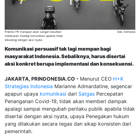
Praktisi PR manapun akan sangat kesulitan
Dok. Istimewa
melakukan strategi komunikasi apabila tidak
dibarengi dengan aksi nyata.
Komunikasi persuasif tak lagi mempan bagi
masyarakat Indonesia. Sebaliknya, harus disertai
aksi konkret berupa implementasi dan konsekuensi.
JAKARTA, PRINDONESIA.CO -
Menurut CEO
H+K
Strategies Indonesia
Marianne Admardatine, segencar
apapun upaya
komunikasi
dari
Satgas
Percepatan
Penanganan Covid-19, tidak akan memberi dampak
apalagi sampai mengubah perilaku publik apabila tidak
disertai dengan aksi nyata, upaya Penegakan hukum
yang dilakukan secara tegas dan sikap konsisten dari
pemerintah.