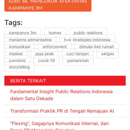
EDISI 66, MENGUKUR EFEKTIVITAS
KAMPANYE 3M
Tags:
kampanye 3m
humas
public relations
marianne admardatine
h+k strategies indonesia
komunikasi
enforcement
dimulai dari rumah
masker
jaga jarak
cuci tangan
satgas
pandemi
covid-19
pemerintah
storytelling
BERITA TERKAIT
Fundamental Insight Public Relations Indonesia
dalam Satu Dekade
Transformasi Praktik PR di Tengah Kemajuan AI
"Flexing", Gagapnya Komunikasi Internal, dan